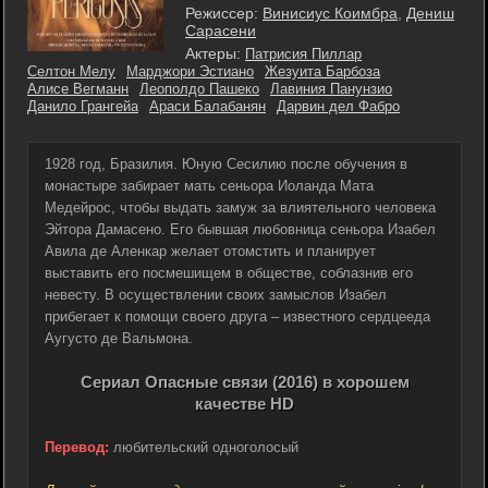
Режиссер:
Винисиус Коимбра
,
Дениш
Сарасени
Актеры:
Патрисия Пиллар
Селтон Мелу
Марджори Эстиано
Жезуита Барбоза
Алисе Вегманн
Леополдо Пашеко
Лавиния Панунзио
Данило Грангейа
Араси Балабанян
Дарвин дел Фабро
1928 год, Бразилия. Юную Сесилию после обучения в
монастыре забирает мать сеньора Иоланда Мата
Медейрос, чтобы выдать замуж за влиятельного человека
Эйтора Дамасено. Его бывшая любовница сеньора Изабел
Авила де Аленкар желает отомстить и планирует
выставить его посмешищем в обществе, соблазнив его
невесту. В осуществлении своих замыслов Изабел
прибегает к помощи своего друга – известного сердцееда
Аугусто де Вальмона.
Сериал Опасные связи (2016) в хорошем
качестве HD
Перевод:
любительский одноголосый