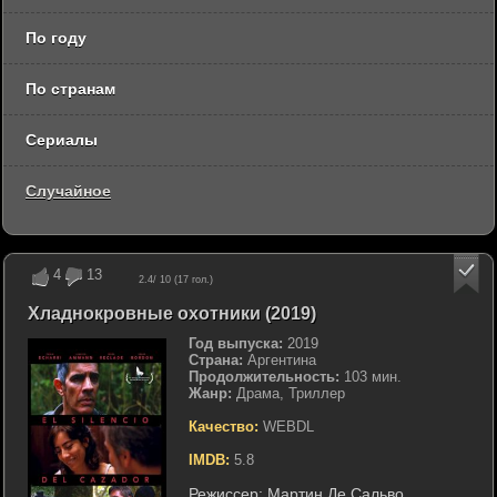
По году
По странам
Сериалы
Случайное
4
13
2.4
/ 10 (
17
гол.)
Хладнокровные охотники (2019)
Год выпуска:
2019
Страна:
Аргентина
Продолжительность:
103 мин.
Жанр:
Драма, Триллер
Качество:
WEBDL
IMDB:
5.8
Режиссер:
Мартин Де Сальво