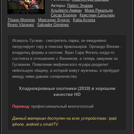
Актеры:
Пабло Эчарри
Альберто Амман
Мора Рекальде
Сесар Бордон
Кристиан Сальгеро
Thiago Morinigo
Мерседес Бургос
Katia Acosta
Bruno Vázquez
Salvador Giménez
Исмаэль Гусман - смотритель парка, он ежедневно
патрулирует гору в поисках браконьеров. Орландо Веннек -
владелец фермы и охотник. Врач Сара Фогель когда-то
состояла в отношениях с Веннеком, а теперь замужем за
Гусманом. Появление мифического ягуара разделит
небольшую общину, в которой живут мужчины, и пробудит
между ними давнее соперничество.
Хладнокровные охотники (2019) в хорошем
качестве HD
Перевод:
профессиональный многоголосый
Данный материал доступен на всех устройствах: ipad,
iphone, android и smartTV.