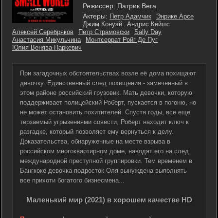
Режиссер:
Патрик Вега
Актеры:
Петр Адамчик
Энрике Арсе
Джим Конуэй
Андрис Кейшс
Алексей Серебряков
Петр Страмовски
Sally Day
Анастасия Микульчина
Монтсеррат Ройг Де Пуг
Юлия Венява-Наркевич
При загадочных обстоятельствах возле её дома похищают
девочку. Единственный след похищения - замеченный в
этом районе российский грузовик. Мать девочки, которую
поддерживает полицейский Роберт, пускается в погоню, но
не может остановить похитителей. Спустя годы, все еще
терзаемый угрызениями совести, Роберт находит ключ к
разгадке, который позволяет ему вернуться к делу.
Доказательства, обнаруженные на месте взрыва в
российском многоквартирном доме, наводят его на след
международной преступной группировки. Тем временем в
Бангкоке девочка-подросток Оля вынуждена выполнять
все прихоти богатого бизнесмена...
Маленький мир (2021) в хорошем качестве HD