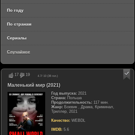
По году
По странам
Сериалы
Случайное
17
19
4.7
/ 10 (
36
гол.)
Маленький мир (2021)
Год выпуска:
2021
Страна:
Польша
Продолжительность:
117 мин.
Жанр:
Боевик , Драма, Криминал,
Триллер, 2021
Качество:
WEBDL
IMDB:
5.6