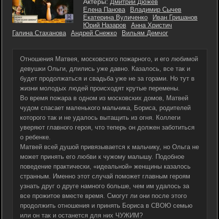
Актеры:
Дмитрий Дюжев
Елена Панова
Владимир Сычев
Екатерина Вуличенко
Иван Гришанов
Юрий Назаров
Анна Христич
Галина Стаханова
Андрей Снежко
Вильям Демчог
Отношения Матвея, московского пожарного, и его любимой
девушки Ольги, длились уже давно. Казалось, все так и
будет продолжаться и свадьба уже не за горами. Но тут в
жизни молодых людей происходят крутые перемены.
Во время пожара в одном из московских домов, Матвей
чудом спасает маленького мальчика, Бориса, родителей
которого так и не удалось вытащить из огня. Коллеги
уверяют главного героя, что теперь он должен заботиться
о ребенке.
Матвей всей душой привязывается к мальчику, но Ольга не
может принять его любви к чужому малышу. Подобное
поведение практически, «идеальной» женщины казалось
странным. Именно этот случай поможет главным героям
узнать друг о друге намного больше, чем им удалось за
все прожитое вместе время. Смогут ли они после этого
продолжить отношения и принять Бориса в СВОЮ семью
или он так и останется для них ЧУЖИМ?