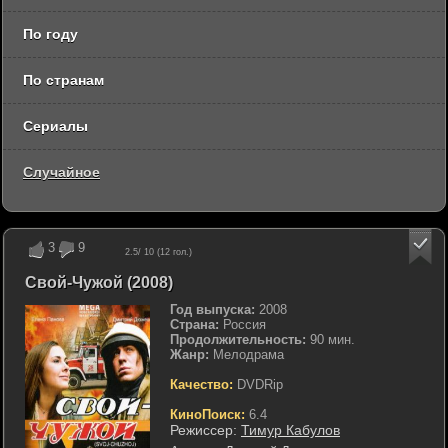
По году
По странам
Сериалы
Случайное
3
9
2.5
/ 10 (
12
гол.)
Свой-Чужой (2008)
Год выпуска:
2008
Страна:
Россия
Продолжительность:
90 мин.
Жанр:
Мелодрама
Качество:
DVDRip
КиноПоиск:
6.4
Режиссер:
Тимур Кабулов