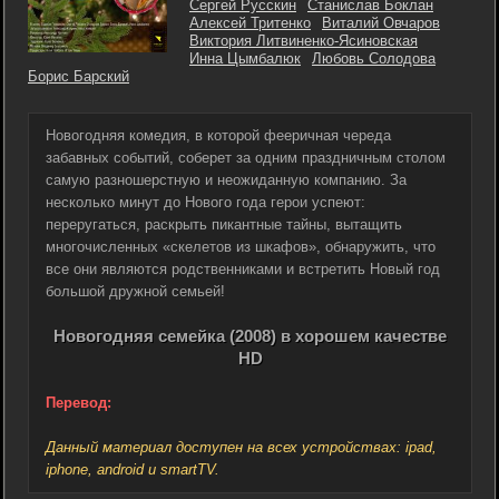
Сергей Русскин
Станислав Боклан
Алексей Тритенко
Виталий Овчаров
Виктория Литвиненко-Ясиновская
Инна Цымбалюк
Любовь Солодова
Борис Барский
Новогодняя комедия, в которой фееричная череда
забавных событий, соберет за одним праздничным столом
самую разношерстную и неожиданную компанию. За
несколько минут до Нового года герои успеют:
переругаться, раскрыть пикантные тайны, вытащить
многочисленных «скелетов из шкафов», обнаружить, что
все они являются родственниками и встретить Новый год
большой дружной семьей!
Новогодняя семейка (2008) в хорошем качестве
HD
Перевод:
Данный материал доступен на всех устройствах: ipad,
iphone, android и smartTV.