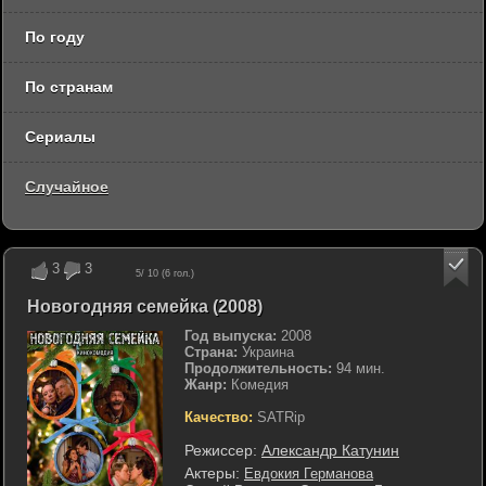
По году
По странам
Сериалы
Случайное
3
3
5
/ 10 (
6
гол.)
Новогодняя семейка (2008)
Год выпуска:
2008
Страна:
Украина
Продолжительность:
94 мин.
Жанр:
Комедия
Качество:
SATRip
Режиссер:
Александр Катунин
Актеры:
Евдокия Германова