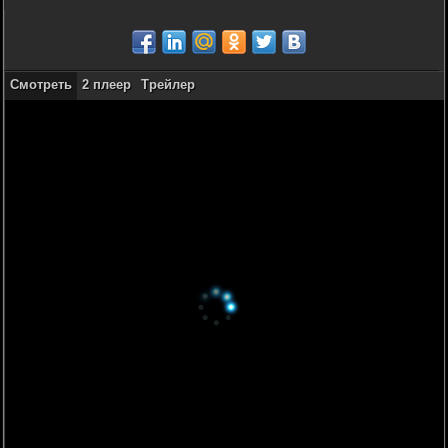
Смотреть
2 плеер
Трейлер