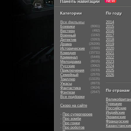
Панель навигации
Категории
По году
Все фильмы
2014
Боевики
(8061)
2015
Вестерн
(492)
2016
Военный
(1192)
2017
Детектив
(3263)
2018
Драма
(26206)
2019
Исторические
(1500)
2020
Комедия
(15711)
2021
Криминал
(5449)
2022
Мелодрама
(8015)
2023
Русские
(3062)
2024
Приключения
(3233)
2025
Семейный
(2570)
2026
Триллер
(13225)
Ужасы
(8973)
Фантастика
(3624)
По странам
Фэнтези
(2547)
Все подборки
Великобритан
Турецкие
Скоро на сайте
Российские
Индийские
-
Про супергероев
Украинские
-
Про зомби
Французские
-
Про гонки
Казахстански
-
Про роботов