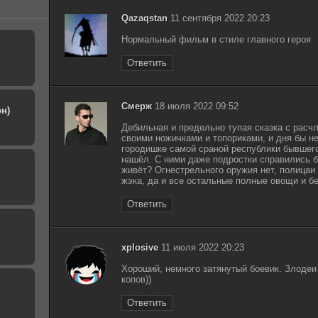
Криминальный город: Разборки в Пусане /
Qazaqstan
11 сентября 2022 20:23
Beomjoe dosi 3 / The Roundup No Way Out (2023)
1.46
BDRip от MegaPeer | D
Нормальный фильм в стиле главного героя
Ответить
Смерж
18 июля 2022 09:52
н)
Дебильная и предельно тупая сказка с расчл
своими ножичками и топориками, и дня бы н
городишке самой сраной республики бывшего 
нашёл. С ними даже подростки справились б
живёт? Огнестрельного оружия нет, полицаи
жэка, да и все остальные полные овощи и 
Ответить
xplosive
11 июля 2022 20:23
Хороший, немного затянутый боевик. Злодеи
копов))
Ответить