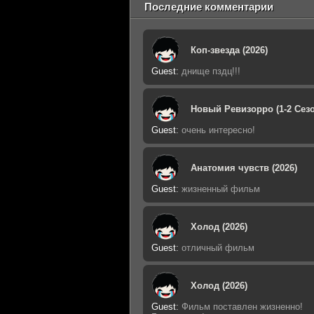
Последние комментарии
Коп-звезда (2026)
Guest
:
днище пздц!!!
Новый Ревизорро (1-2 Сезо
Guest
:
очень интересно!
Анатомия чувств (2026)
Guest
:
жизненный фильм
Холод (2026)
Guest
:
отличный фильм
Холод (2026)
Guest
:
Фильм поставлен жизненно!