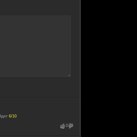
 GB
1
0
 GB
0
0
 GB
1
0
 GB
2
0
 GB
1
0
 GB
4
1
 GB
1
1
айдет
6/10
0
 GB
0
0