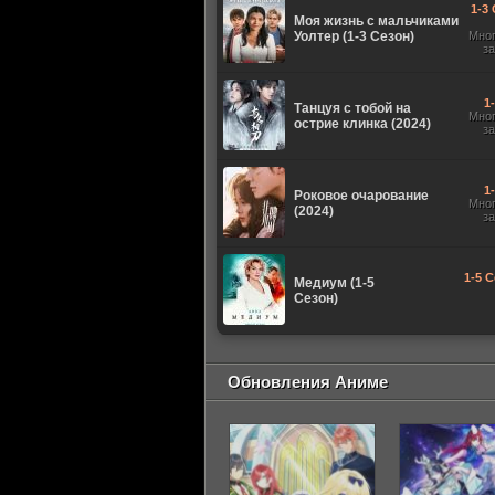
1-3 
Моя жизнь с мальчиками
Уолтер (1-3 Сезон)
Мно
з
1
Танцуя с тобой на
Мно
острие клинка (2024)
з
1
Роковое очарование
Мно
(2024)
з
1-5 С
Медиум (1-5
Сезон)
Обновления Аниме