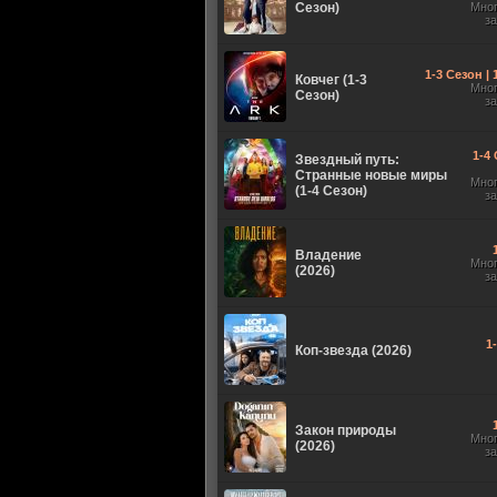
Сезон)
Мно
з
1-3 Сезон |
Ковчег (1-3
Мно
Сезон)
з
1-4 
Звездный путь:
Странные новые миры
Мно
(1-4 Сезон)
з
Владение
Мно
(2026)
з
1
Коп-звезда (2026)
Закон природы
Мно
(2026)
з