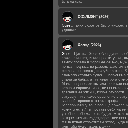
Благодарю,!
СОУЛМ8ЙТ (2026)
Guest
:
таких сюжетов было множеств
удивили.
Холод (2026)
Guest
:
Цитата: Guestк блондинке воо
сожаления нет, была проститукой , 
замуж попала в хорошее семью, муж 
но дал подпись на развод, захотел в
жену на последок , она убила его и б
сломала столько судеб , напомнимаю
спала за бабки, а тут недотрога с му
Мама пацанов отомстила - считаю вс
верно и справедливо , не понимаю в 
трагедия ее жизни , кроме глупости.
ситуация ни в какое сравнение с сит
главной героини это катастрофа
бесспорнаяА у тебя вообще сожалени
кому-то есть? Ты поставь себя на её 
у тебя к себе жалость будет! А то что
которая мстить будет,вероятнее всег
маме ихней отомстит,ты этому будеш
или тебе будет жаль маму?