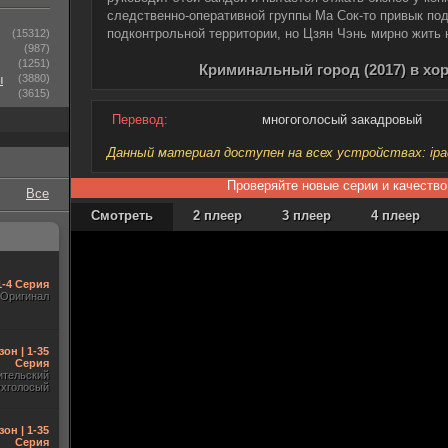
следственно-оперативной группы Ма Сок-то привык по
подконтрольной территории, но Цзян Чэнь мирно жить н
(15312)
(987)
(1251)
Криминальный город (2017) в хо
ы
(3880)
(3615)
Перевод:
многоголосый закадровый
Данный материал доступен на всех устройствах: ipad, 
Проверяйте новые серии и качество
Все
Смотреть
2 плеер
3 плеер
4 плеер
1-4 Серия
Оригинал
зон | 1-35
Серия
ительский
ухголосый
зон | 1-35
Серия