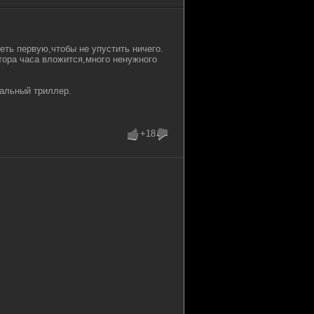
ть первую,чтобы не упустить ничего.
тора часа вложится,много ненужного
нальный триллер.
+18