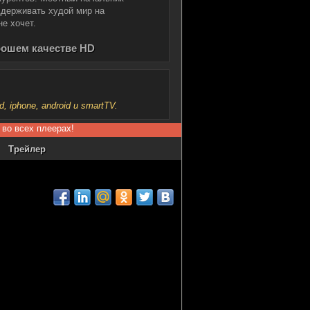
ддерживать худой мир на
е хочет.
рошем качестве HD
iphone, android и smartTV.
 во всех плеерах!
Трейлер