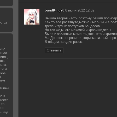
SandKing20
8 июля 2022 12:52
Вышла вторая часть,поэтому решил посмотре
Как то всё растянуто,можно было бы и в пол
о. не
трепа и тупых поступков бандосов.
Но так же,много махачей и кровищи,что +
Были и забавные моменты,хоть это и крими
Ма Дон-сок понравился,харизматичный перс.
В общем,на один разок.
бще
Ответить
вышла
бил ,
зять
рата,
 она
жем.
е
чем
уацией
е к
место
 та,
о и
ь рад