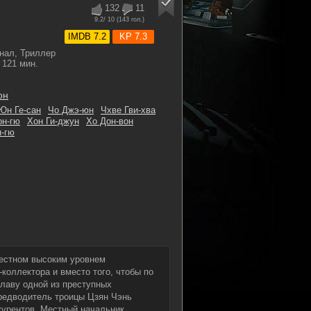
132
11
9.2
/ 10 (
143
гол.)
IMDB 7.2
KP 7.3
нал, Триллер
121 мин.
он
Юн Ге-сан
Чо Джэ-юн
Чхве Гви-хва
он-гю
Хон Ги-джун
Хо Дон-вон
-гю
вестном высоким уровнем
коллектора и вместо того, чтобы по
главу одной из преступных
предводитель троицы Цзян Чэнь
нкурентов. Местный начальник