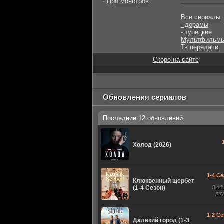
-
Про монстров
Все сериалы
- дорамы
- турецкие
Мультфильм
Тв передачи
Скоро на сайте
Обновления сериалов
Последние 12 обновлений
Холод (2026)
1-4 Се
Клюквенный щербет
(1-4 Сезон)
Люб
дв
1-2 Се
Далекий город (1-3