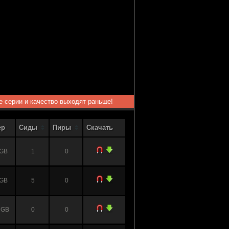
ые серии и качество выходят раньше!
ер
Сиды
Пиры
Скачать
 GB
1
0
 GB
5
0
 GB
0
0