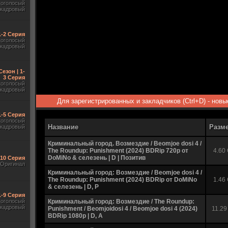
гоголосый
акадровый
 1-2 Серия
гоголосый
акадровый
Сезон | 1-
3 Серия
гоголосый
акадровый
Для зарегистрированных и закладчиков (Ctrl+D) - нов
1-5 Серия
гоголосый
Название
Разм
акадровый
Криминальный город. Возмездие / Beomjoe dosi 4 /
The Roundup: Punishment (2024) BDRip 720p от
4.60
DoMiNo & селезень | D | Позитив
-10 Серия
Оригинал
Криминальный город: Возмездие / Beomjoe dosi 4 /
The Roundup: Punishment (2024) BDRip от DoMiNo
1.46
& селезень | D, P
1-9 Серия
гоголосый
Криминальный город: Возмездие / The Roundup:
акадровый
Punishment / Beomjoidosi 4 / Beomjoe dosi 4 (2024)
11.29
BDRip 1080p | D, A