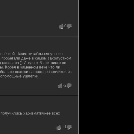
 GB
6
1
0
енёнкой. Такие китаёзы-клоуны со
е пробегали даже в самом захолустном
сэсэсэра )) И тушек бы их никто не
ы. Корея в каменном веке что ли
 больше похожи на водопроводчиков из
беспомощные ушлёпки.
-2
 получились харизматичнее всех
+1