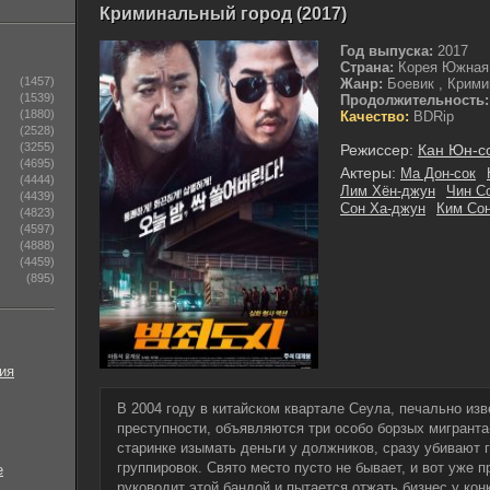
Криминальный город (2017)
Год выпуска:
2017
Страна:
Корея Южная
(1457)
Жанр:
Боевик , Крими
(1539)
Продолжительность:
(1880)
Качество:
BDRip
(2528)
(3255)
Режиссер:
Кан Юн-с
(4695)
Актеры:
Ма Дон-сок
(4444)
Лим Хён-джун
Чин С
(4439)
Сон Ха-джун
Ким Сон
(4823)
(4597)
(4888)
(4459)
(895)
ия
В 2004 году в китайском квартале Сеула, печально из
преступности, объявляются три особо борзых мигранта-
старинке изымать деньги у должников, сразу убивают 
группировок. Свято место пусто не бывает, и вот уже 
е
руководит этой бандой и пытается отжать бизнес у ко