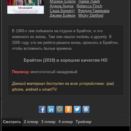
Мэрион Бэйли
Ларри Ламб
Аджоа Андох
Rebecca Finch
Саша Беннетт
Фредди Гаминара
Джэми Бэйкон
Micky Dartford
В 1960-х они побывали на отдыхе в Брайтон, и это
изменило их жизнь. Там они нашли любовь и дружбу. В
2005 году эти же ребята решили вновь проехать в Брайтон,
чтобы вспомнить былые времена.
Брайтон (2019) в хорошем качестве HD
Перевод:
многоголосый закадровый
Данный материал доступен на всех устройствах: ipad,
iphone, android и smartTV.
Смотреть
2 плеер
3 плеер
4 плеер
Трейлер