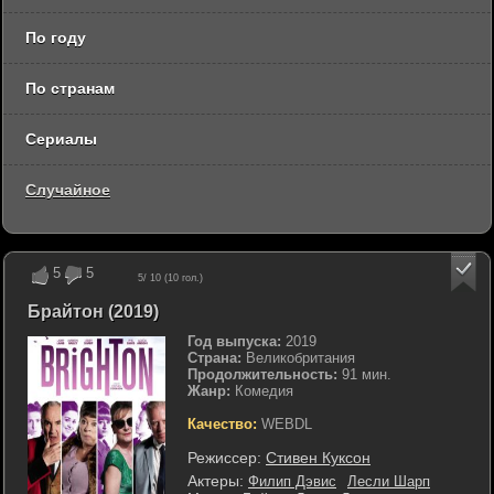
По году
По странам
Сериалы
Случайное
5
5
5
/ 10 (
10
гол.)
Брайтон (2019)
Год выпуска:
2019
Страна:
Великобритания
Продолжительность:
91 мин.
Жанр:
Комедия
Качество:
WEBDL
Режиссер:
Стивен Куксон
Актеры:
Филип Дэвис
Лесли Шарп