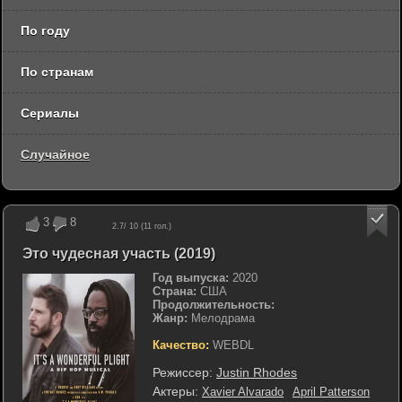
По году
По странам
Сериалы
Случайное
3
8
2.7
/ 10 (
11
гол.)
Это чудесная участь (2019)
Год выпуска:
2020
Страна:
США
Продолжительность:
Жанр:
Мелодрама
Качество:
WEBDL
Режиссер:
Justin Rhodes
Актеры:
Xavier Alvarado
April Patterson