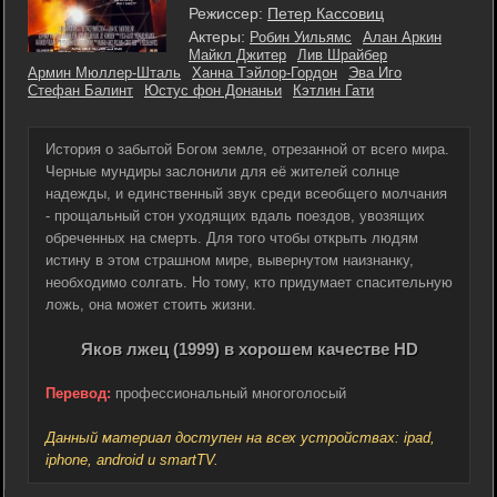
Режиссер:
Петер Кассовиц
Актеры:
Робин Уильямс
Алан Аркин
Майкл Джитер
Лив Шрайбер
Армин Мюллер-Шталь
Ханна Тэйлор-Гордон
Эва Иго
Стефан Балинт
Юстус фон Донаньи
Кэтлин Гати
История о забытой Богом земле, отрезанной от всего мира.
Черные мундиры заслонили для её жителей солнце
надежды, и единственный звук среди всеобщего молчания
- прощальный стон уходящих вдаль поездов, увозящих
обреченных на смерть. Для того чтобы открыть людям
истину в этом страшном мире, вывернутом наизнанку,
необходимо солгать. Но тому, кто придумает спасительную
ложь, она может стоить жизни.
Яков лжец (1999) в хорошем качестве HD
Перевод:
профессиональный многоголосый
Данный материал доступен на всех устройствах: ipad,
iphone, android и smartTV.