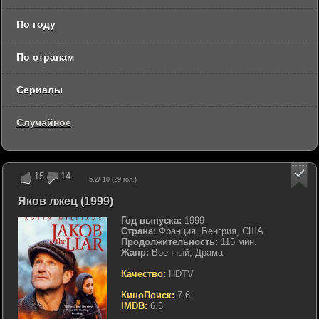
По году
По странам
Сериалы
Случайное
15
14
5.2
/ 10 (
29
гол.)
Яков лжец (1999)
Год выпуска:
1999
Страна:
Франция, Венгрия, США
Продолжительность:
115 мин.
Жанр:
Военный, Драма
Качество:
HDTV
КиноПоиск:
7.6
IMDB:
6.5