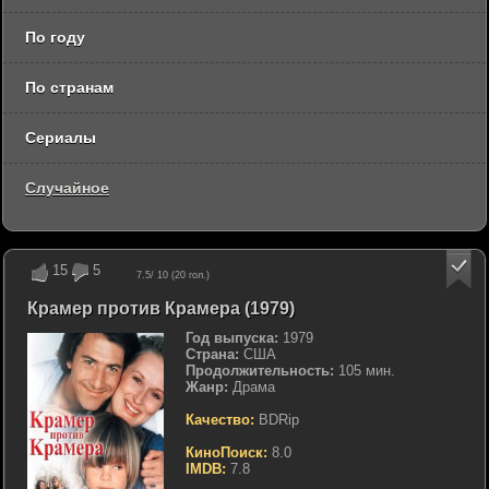
По году
По странам
Сериалы
Случайное
15
5
7.5
/ 10 (
20
гол.)
Крамер против Крамера (1979)
Год выпуска:
1979
Страна:
США
Продолжительность:
105 мин.
Жанр:
Драма
Качество:
BDRip
КиноПоиск:
8.0
IMDB:
7.8