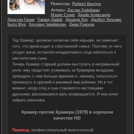
Режиссер:
Роберт Бентон
Актеры:
Дастин Хоффман
Мэрил Стрип
Джейн Александр
Джастин Генри
Говард Дафф
Джордж Коу
ДжоБет Уильямс
Билл Мур
Хоуланд Чемберлен
Джек Рэмэдж
Тед Крамер, целиком посвятив себя карьере, не замечает
того, что происходит в собственной семье. Поэтому от него
уходит жена, оставляя незадачливого отца заботиться о
шестилетнем сыне.
Теперь Крамер старший должен выступить в непривычной
роли: ему предстоит ухаживать за Крамером младшим,
проводить с ним больше времени и, наконец, попытаться
проникнуть в хрупкий и ранимый мир ребенка. Но в тот
момент, когда отец и сын становятся настоящими
друзьями, раскаявшаяся мать возвращается. И она хочет
забрать мальчика.
Крамер против Крамера (1979) в хорошем
качестве HD
Перевод:
профессиональный многоголосый