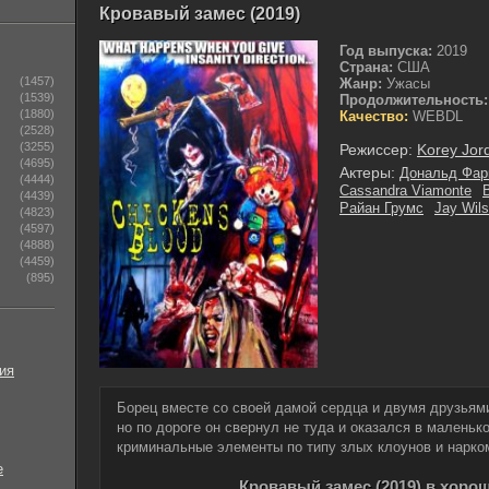
Кровавый замес (2019)
Год выпуска:
2019
Страна:
США
(1457)
Жанр:
Ужасы
(1539)
Продолжительность:
(1880)
Качество:
WEBDL
(2528)
(3255)
Режиссер:
Korey Jor
(4695)
Актеры:
Дональд Фар
(4444)
Cassandra Viamonte
B
(4439)
Райан Грумс
Jay Wil
(4823)
(4597)
(4888)
(4459)
(895)
ия
Борец вместе со своей дамой сердца и двумя друзьям
но по дороге он свернул не туда и оказался в маленьк
криминальные элементы по типу злых клоунов и нарко
е
Кровавый замес (2019) в хоро