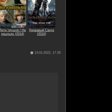
Дети трущоб / На
Кровавый Санта
крыльях (2014)
(2010)
13-01-2022, 17:28