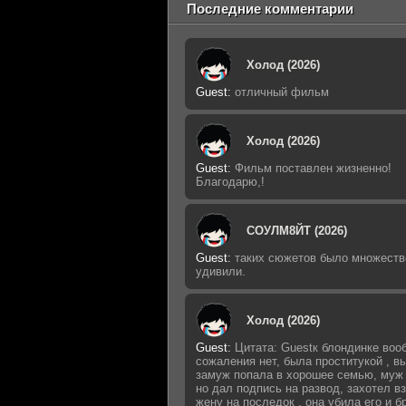
Последние комментарии
Холод (2026)
Guest
:
отличный фильм
Холод (2026)
Guest
:
Фильм поставлен жизненно!
Благодарю,!
СОУЛМ8ЙТ (2026)
Guest
:
таких сюжетов было множеств
удивили.
Холод (2026)
Guest
:
Цитата: Guestк блондинке воо
сожаления нет, была проститукой , 
замуж попала в хорошее семью, муж 
но дал подпись на развод, захотел в
жену на последок , она убила его и б