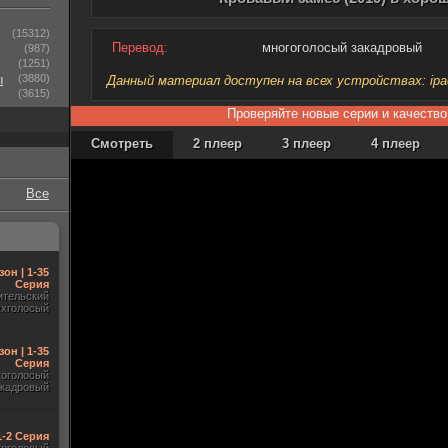
(15312)
Перевод:
многоголосый закадровый
(987)
(1251)
ы
(3880)
Данный материал доступен на всех устройствах: ipad, 
(3615)
Проверяйте новые серии и качество
Смотреть
2 плеер
3 плеер
4 плеер
Все
зон | 1-35
Серия
ительский
ухголосый
зон | 1-35
Серия
гоголосый
акадровый
 1-2 Серия