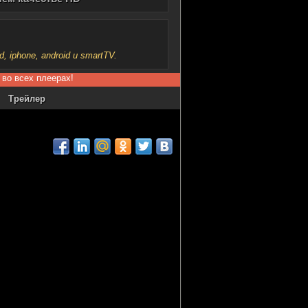
iphone, android и smartTV.
 во всех плеерах!
Трейлер