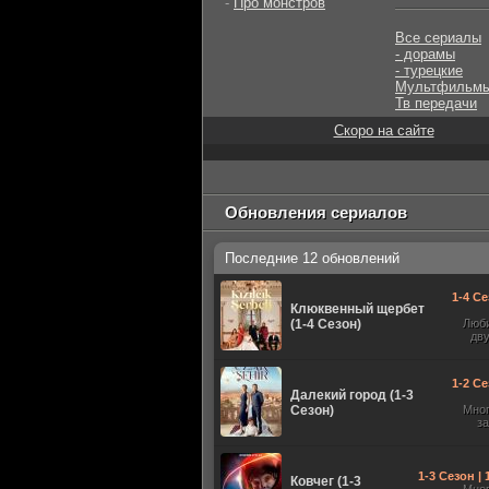
-
Про монстров
Все сериалы
- дорамы
- турецкие
Мультфильм
Тв передачи
Скоро на сайте
Обновления сериалов
Последние 12 обновлений
1-4 Се
Клюквенный щербет
(1-4 Сезон)
Люб
дв
1-2 Се
Далекий город (1-3
Сезон)
Мно
з
1-3 Сезон |
Ковчег (1-3