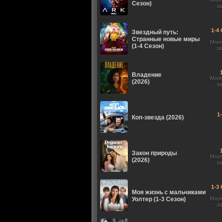
Мно
Сезон)
з
1-4 
Звездный путь:
Странные новые миры
Мно
(1-4 Сезон)
з
Владение
Мно
(2026)
з
1
Коп-звезда (2026)
Закон природы
Мно
(2026)
з
1-3 
Моя жизнь с мальчиками
Уолтер (1-3 Сезон)
Мно
з