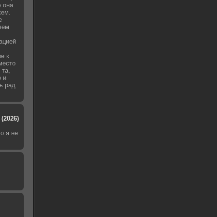
 она
жем.
е
чем
уацией
е к
место
 та,
о и
ь рад
(2026)
о я не