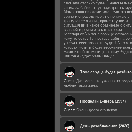
сломала столько судеб , напомнимаю
спала за бабки, а тут недотрога с му
Мама пацанов отомстила - считаю вс
верно и справедливо , не понимаю в 
трагедия ее жизни , кроме глупости.
ситуация ни в какое сравнение с сит
главной героини это катастрофа
бесспорнаяА у тебя вообще сожалени
кому-то есть? Ты поставь себя на её 
у тебя к себе жалость будет! А то что
которая мстить будет,вероятнее всег
маме ихней отомстит,ты этому будеш
или тебе будет жаль маму?
Твое сердце будет разбито 
Guest
:
Для меня это ужасно потомучт
люблю такой жанр.
Проделки Бивера (1997)
Guest
:
Очень долго его искал
День разоблачения (2026)