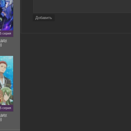
Добавить
5 серия
саду
)
5 серия
саду
)