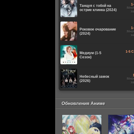
1
Танцуя с тобой на
Мно
острие клинка (2024)
з
1
Роковое очарование
Мно
(2024)
з
1-5 С
Медиум (1-5
Сезон)
Небесный замок
Мно
(2026)
з
Обновления Аниме