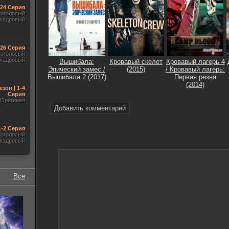
-24 Серия
гоголосый
акадровый
-26 Серия
гоголосый
акадровый
Вышибала:
Кровавый скелет
Кровавый лагерь 4
Эпический замес /
(2015)
/ Кровавый лагерь:
Вышибала 2 (2017)
Первая резня
(2014)
езон | 1-4
Серия
Оригинал
Добавить комментарий
1-2 Серия
гоголосый
акадровый
Все