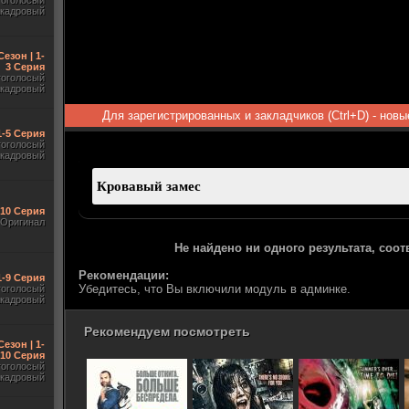
гоголосый
акадровый
Сезон | 1-
3 Серия
гоголосый
акадровый
Для зарегистрированных и закладчиков (Ctrl+D) - нов
1-5 Серия
гоголосый
акадровый
-10 Серия
Оригинал
Не найдено ни одного результата, соо
Рекомендации:
1-9 Серия
Убедитесь, что Вы включили модуль в админке.
гоголосый
акадровый
Рекомендуем посмотреть
Сезон | 1-
10 Серия
гоголосый
акадровый