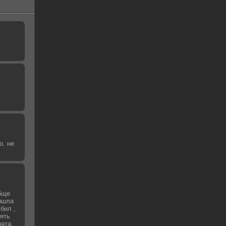
о. не
бще
вышла
бил ,
зять
рата,