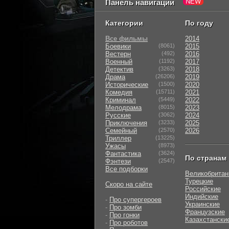
Панель навигации
Категории
По году
Все фильмы
2014
Боевики
(8061)
2015
Вестерн
(492)
2016
Военный
(1192)
2017
Детектив
(3263)
2018
Драма
(26206)
2019
Исторические
(1500)
2020
Комедия
(15711)
2021
Криминал
(5449)
2022
Мелодрама
(8015)
2023
Русские
(3062)
2024
Приключения
(3233)
2025
Семейный
(2570)
2026
Триллер
(13225)
Ужасы
(8973)
Фантастика
(3624)
По странам
Фэнтези
(2547)
Все подборки
Великобритан
Турецкие
Скоро на сайте
Российские
Индийские
-
Про супергероев
Украинские
-
Про зомби
Французские
-
Про гонки
Казахстански
-
Про роботов