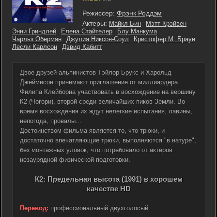
Режиссер:
Фрэнк Роддэм
Актеры:
Майкл Бин
Мэтт Крэйвен
Энни Гриндлей
Елена Стайтелер
Блу Манкума
Чарльз Оберман
Джулия Никсон-Соул
Кристофер М. Браун
Лесли Карлсон
Дэвид Кабитт
Двое друзей-альпинистов Тэйлор Брукс и Харольд
Джеймисон принимают приглашение от миллиардера
Филипа Клейборна участвовать в восхождение на вершину
К2 (Чогори), второй среди величайших пиков Земли. Во
время восхождения их ждут нелегкие испытания, лавины,
непогода, провалы...
Достоинством фильма является то, что трюки, и
достаточно впечатляющие трюки, выполняются "в натуре",
без монтажных уловок, что потребовало от актеров
незаурядной физической подготовки.
К2: Предельная высота (1991) в хорошем
качестве HD
Перевод:
профессиональный двухголосый