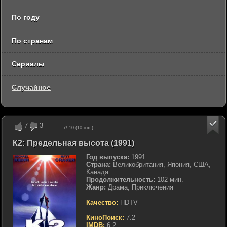
По году
По странам
Сериалы
Случайное
7
3
7
/ 10 (
10
гол.)
К2: Предельная высота (1991)
Год выпуска:
1991
Страна:
Великобритания, Япония, США,
Канада
Продолжительность:
102 мин.
Жанр:
Драма, Приключения
Качество:
HDTV
КиноПоиск:
7.2
IMDB:
6.2