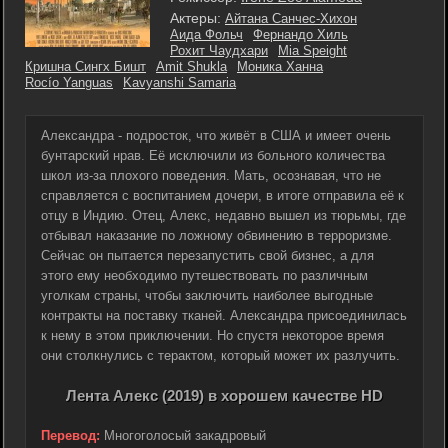
Актеры:
Айтана Санчес-Хихон
Аида Фольч
Фернандо Хиль
Рохит Чаудхари
Mia Speight
Кришна Сингх Бишт
Amit Shukla
Моника Ханна
Rocío Yanguas
Kavyanshi Samaria
Александра - подросток, что живёт в США и имеет очень
бунтарский нрав. Её исключили из больного количества
школ из-за плохого поведения. Мать, осознавая, что не
справляется с воспитанием дочери, в итоге отправила её к
отцу в Индию. Отец, Алекс, недавно вышел из тюрьмы, где
отбывал наказание по ложному обвинению в терроризме.
Сейчас он пытается перезапустить свой бизнес, а для
этого ему необходимо путешествовать по различным
уголкам страны, чтобы заключить наиболее выгодные
контракты на поставку тканей. Александра присоединилась
к нему в этом приключении. Но спустя некоторое время
они столкнулись с терактом, который может их разлучить.
Лента Алекс (2019) в хорошем качестве HD
Перевод:
Многоголосый закадровый