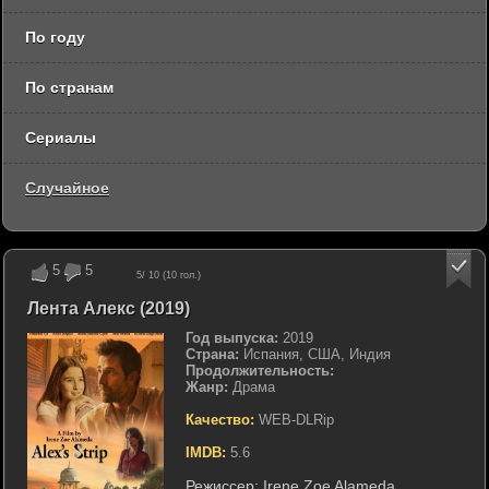
По году
По странам
Сериалы
Случайное
5
5
5
/ 10 (
10
гол.)
Лента Алекс (2019)
Год выпуска:
2019
Страна:
Испания, США, Индия
Продолжительность:
Жанр:
Драма
Качество:
WEB-DLRip
IMDB:
5.6
Режиссер:
Irene Zoe Alameda