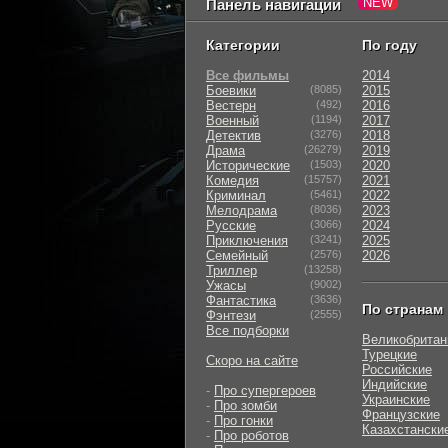
Панель навигации
Категории
По году
Все фильмы
2014
Боевики
(8085)
2015
Вестерн
(492)
2016
Военный
(1194)
2017
Детектив
(3276)
2018
Драма
(26279)
2019
Исторические
(1503)
2020
Комедия
(15757)
2021
Криминал
(5461)
2022
Мелодрама
(8036)
2023
Русские
(3066)
2024
Приключения
(3241)
2025
Семейный
(2576)
2026
Триллер
(13258)
Ужасы
(9002)
Фантастика
(3636)
По странам
Фэнтези
(2555)
Все подборки
Великобритан
Турецкие
Скоро на сайте
Российские
Индийские
-
Про супергероев
Украинские
-
Про зомби
Французские
-
Про гонки
Казахстански
-
Про роботов