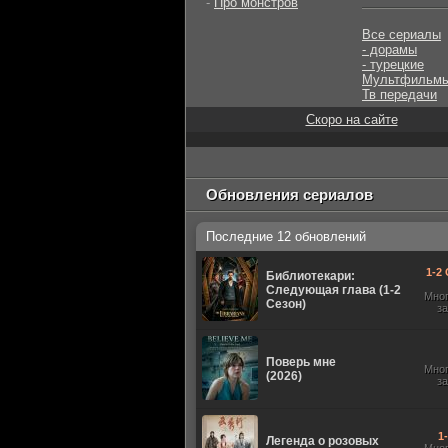
-
Про монстров
Все сериалы
- дорамы
- турецкие
Мультфильм
Тв передачи
Скоро на сайте
Обновления сериалов
Последние 12 обновлений
1-2 
Библиотекари:
Следующая глава (1-2
Мно
Сезон)
з
Поверь мне
Мно
(2026)
з
1
Легенда о розовых