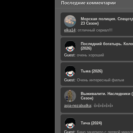
Последние комментарии
Морская полиция. Спецотд
23 Сезон)
elka14
:
отличный сериал!!!
Последний богатырь. Кол
(2026)
Guest
:
очень хороший
Тьма (2026)
Guest
:
Очень интересный фильм
Выживалити. Наследники (
Сезон)
asja-nezabudka
:
👍👍👍👍👍
Тича (2024)
Guest
:
Кино зацепило с первой минут