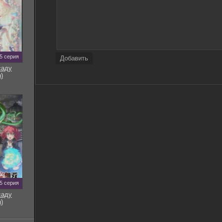
5 серия
Добавить
саду
)
5 серия
саду
)