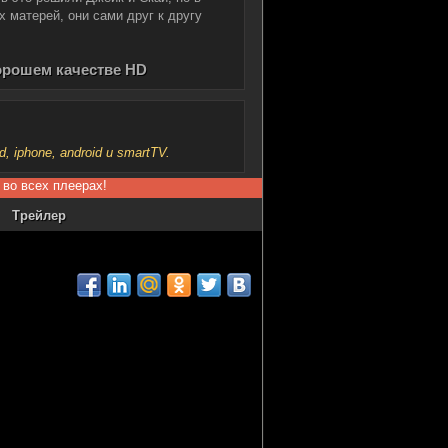
х матерей, они сами друг к другу
хорошем качестве HD
iphone, android и smartTV.
 во всех плеерах!
Трейлер