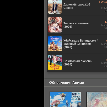
1-2 Се
Далекий город (1-3
Сезон)
Мно
з
1
Тысяча ароматов
Мно
(2026)
з
Убийства в Бенидорме /
Убойный Бенидорм
Мно
з
(2026)
Возможная любовь
Мно
(2026)
з
Обновления Аниме