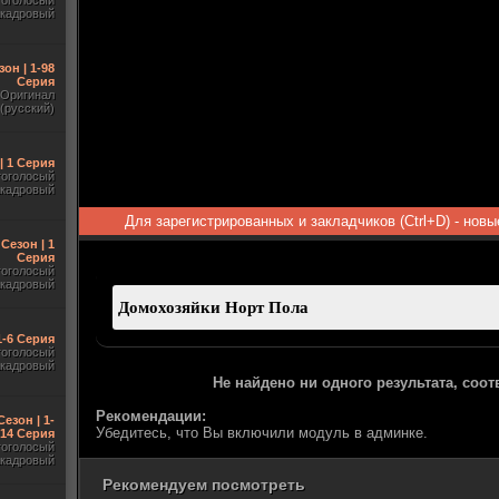
гоголосый
акадровый
зон | 1-98
Серия
Оригинал
(русский)
| 1 Серия
гоголосый
акадровый
Для зарегистрированных и закладчиков (Ctrl+D) - нов
 Сезон | 1
Серия
гоголосый
акадровый
1-6 Серия
гоголосый
акадровый
Не найдено ни одного результата, соо
Рекомендации:
Сезон | 1-
Убедитесь, что Вы включили модуль в админке.
14 Серия
гоголосый
акадровый
Рекомендуем посмотреть