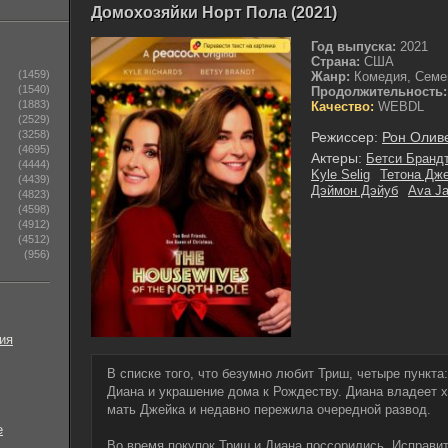
Домохозяйки Норт Пола (2021)
Год выпуска:
2021
Страна:
США
(1459)
Жанр:
Комедия, Семе
(1540)
Продолжительность:
(1883)
Качество:
WEBDL
(2529)
(3258)
Режиссер:
Рон Олив
(4695)
Актеры:
Бетси Бранд
(4444)
Kyle Selig
Тетона Дж
(4439)
Дэймон Дэйуб
Ava Ja
(4823)
(4598)
(4912)
(4512)
(956)
ия
В списке того, что безумно любит Триш, четыре пункта
Диана и украшение дома к Рождеству. Диана владеет 
мать Джейка и недавно пережила очередной развод.
е
Во время покупок Триш и Диана поссорились. Исправит