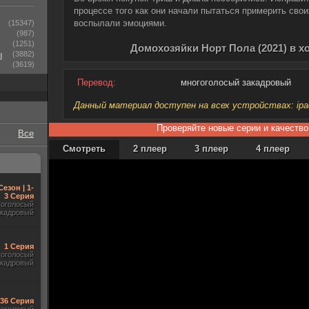
процессе того как они начали пытаться примерить свои
воспылали эмоциями.
(15347)
(987)
(1251)
Домохозяйки Норт Пола (2021) в 
ы
(3882)
(3619)
Перевод:
многоголосый закадровый
Данный материал доступен на всех устройствах: ipad, 
Проверяйте новые серии и качество
Все
Смотреть
2 плеер
3 плеер
4 плеер
Сезон | 1-
3 Серия
гоголосый
акадровый
1 Серия
гоголосый
акадровый
-36 Серия