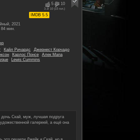
5
10
3.3
/ 10 (
15
гол.)
IMDB 5.5
йный, 2021
84 мин.
ер
т
Кайл Ричардс
Джернест Корчадо
ексон
Карлос Понсе
Алек Мапа
rque
Lewis Cummins
: дочь Скай, муж, лучшая подруга
художественной галереей, а ещё она
ь это решили Джейк и Скай, но в