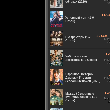
Мно
облаках (2026)
з
1-6 Се
Условный мент (1-6
Сезон)
1-2 Сезон 
Экстракторы (1-2
Мно
Сезон)
з
1-2
Чеболь против
детектива (1-2 Сезон)
Мно
з
Странное: Истории
Дзюндзи Ито для
Мно
з
бессонных ночей (2026)
1-2 
Между / Связанные
судьбой / Арафта (1-2
Мно
Сезон)
з