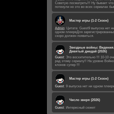
Советую посматреть!!! Ну бывает что
потенули но это во всех сериалах бы
Мастер игры (1-2 Сезон)
Admin
:
Цитата: Guest9 выпуска нет н
одном плеереДля зарегистрированны
скоро должен появиться.
Звездные войны: Видения
Девятый джедай (2026)
Guest
:
Это восхитительно !!! 10-10 оч
рад этому сериалу!! На уровне Войно
клонов супер !!!
Мастер игры (1-2 Сезон)
Guest
:
9 выпуска нет ни одном плеер
Число зверя (2026)
Guest
:
Интересный сюжет