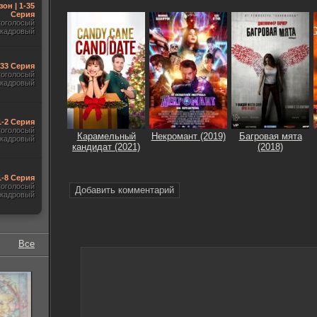
зон | 1-35
Серия
гоголосый
акадровый
-33 Серия
гоголосый
акадровый
1-2 Серия
гоголосый
Карамельный
Некромант (2019)
Багровая мята
акадровый
кандидат (2021)
(2018)
1-8 Серия
гоголосый
Добавить комментарий
акадровый
Все