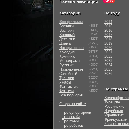
Панель навигации
Категории
По году
Все фильмы
2014
Боевики
(8085)
2015
Вестерн
(492)
2016
Военный
(1194)
2017
Детектив
(3276)
2018
Драма
(26279)
2019
Исторические
(1503)
2020
Комедия
(15757)
2021
Криминал
(5461)
2022
Мелодрама
(8036)
2023
Русские
(3066)
2024
Приключения
(3241)
2025
Семейный
(2576)
2026
Триллер
(13258)
Ужасы
(9002)
Фантастика
(3636)
По странам
Фэнтези
(2555)
Все подборки
Великобритан
Турецкие
Скоро на сайте
Российские
Индийские
-
Про супергероев
Украинские
-
Про зомби
Французские
-
Про гонки
Казахстански
-
Про роботов