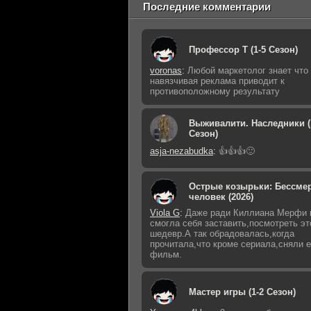
Последние комментарии
Профессор Т (1-5 Сезон)
voronas
:
Любой маркетолог знает что
навязчивая реклама приводит к
противоположному результату
Выживалити. Наследники (
Сезон)
asja-nezabudka
:
👍👍👍🙂
Острые козырьки: Бессме
человек (2026)
Viola G
:
Даже ради Киллиана Мерфи 
смогла себя заставить,посмотреть эт
шедевр.А так обрадовалась,когда
прочитала,что кроме сериала,сняли 
фильм.
Мастер игры (1-2 Сезон)