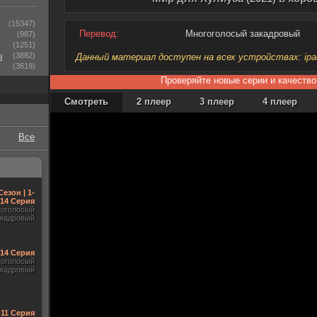
(15347)
Перевод:
Многоголосый закадровый
(987)
(1251)
ы
(3882)
Данный материал доступен на всех устройствах: ipad, 
(3619)
Проверяйте новые серии и качество
Смотреть
2 плеер
3 плеер
4 плеер
Все
Сезон | 1-
14 Серия
гоголосый
акадровый
-14 Серия
гоголосый
акадровый
-11 Серия