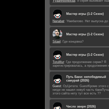
Yyaannoo4kkaa
:
9 серия выбивает ош
Мастер игры (1-2 Сезон)
Nanabat
:
‘Наебалово. Нет выпуска до
Мастер игры (1-2 Сезон)
Sitael
:
Где концовка?
Мастер игры (1-2 Сезон)
ToruMur
:
Где продолжение серии? Я
зарегистрировалась, а продолжения н
Путь Баки: непобедимый
самурай (2026)
Guest
:
ОуЦитата: GuestКроме этого с
нигде не нашел новуб часть бакиЛуч
этого сайта нету тут все есть ??
Число зверя (2026)