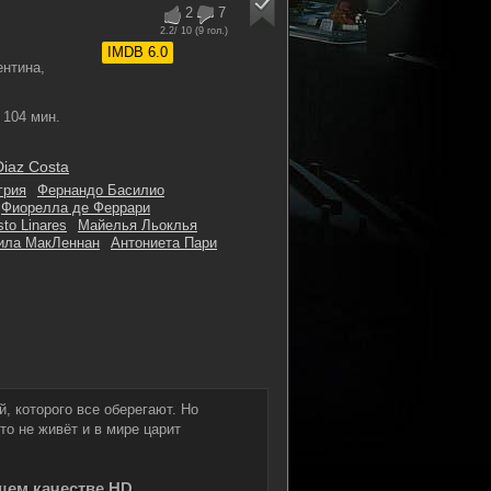
2
7
2.2
/ 10 (
9
гол.)
IMDB 6.0
ентина,
104 мин.
iaz Costa
грия
Фернандо Басилио
Фиорелла де Феррари
to Linares
Майелья Льоклья
ила МакЛеннан
Антониета Пари
й, которого все оберегают. Но
кто не живёт и в мире царит
ошем качестве HD