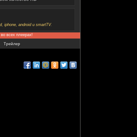
iphone, android и smartTV.
 во всех плеерах!
Трейлер