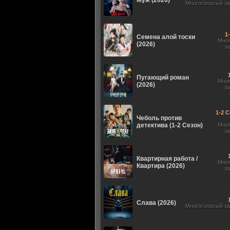
Муж (2026)
Многоголосый з
1
Семена алой тоски
Мно
(2026)
з
Пугающий роман
Мно
(2026)
з
1-2 С
Чеболь против
детектива (1-2 Сезон)
Мно
з
Квартирная работа /
Мно
Квартира (2026)
з
Слава (2026)
Многоголосый з