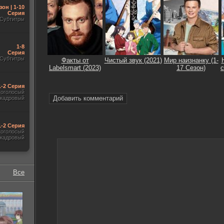
зон | 1-10
Серия
Субтитры
1-8
Серия
Субтитры
Факты от
Чистый звук (2021)
Мир наизнанку (1-
Labelsmart (2023)
17 Сезон)
с
1-2 Серия
гоголосый
Добавить комментарий
акадровый
1-2 Серия
гоголосый
акадровый
Все