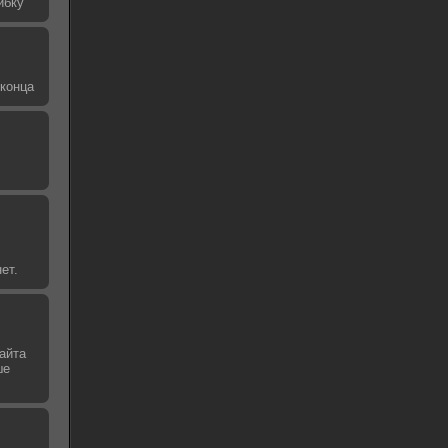
ибку
 конца
ет.
айта
ше