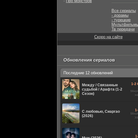
-
Про монстров
Все сериалы
- дорамы
- турецкие
Мультфильм
Тв передачи
Скоро на сайте
Обновления сериалов
Последние 12 обновлений
1-2 
Между / Связанные
судьбой / Арафта (1-2
Мно
Сезон)
з
1
С любовью, Сиаргао
Мно
(2026)
з
1