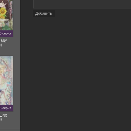
Добавить
5 серия
саду
)
5 серия
саду
)