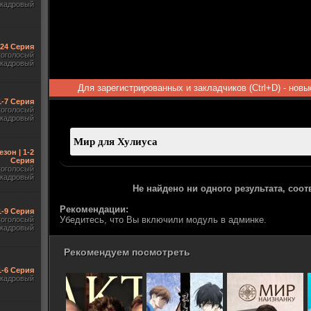
акадровый
-24 Серия
гоголосый
акадровый
Для зарегистрированных и закладчиков (Ctrl+D) - нов
1-7 Серия
гоголосый
акадровый
езон | 1-2
Серия
гоголосый
акадровый
Не найдено ни одного результата, соо
Рекомендации:
1-9 Серия
Убедитесь, что Вы включили модуль в админке.
гоголосый
акадровый
Рекомендуем посмотреть
1-6 Серия
акадровый