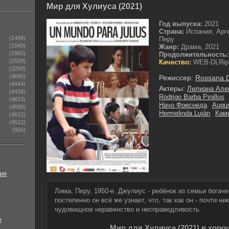
Мир для Хулиуса (2021)
Год выпуска:
2021
Страна:
Испания, Арг
(1459)
Перу
(1540)
Жанр:
Драма, 2021
(1883)
Продолжительность:
(2529)
Качество:
WEB-DLRip
(3258)
(4695)
Режиссер:
Rossana D
(4444)
Актеры:
Лилиана Але
(4439)
Rodrigo Barba Pinillos
(4823)
Начо Фреснеда
Augus
(4598)
Hermelinda Luján
Кам
(4912)
(4512)
(956)
ия
Лима, Перу, 1950-е. Джулиус - ребёнок из семьи богаче
постепенно он всё же узнает, что, так как он - почти ни
чудовищное неравенство и несправедливость.
е
Мир для Хулиуса (2021) в хор