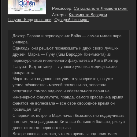
Режиссер:
Сатханапонг Лимвонгтхонг
Актеры:
Кхеммонта Вародом
Пануват Кердтхонгтави
Сурадей Пиннират
Доктор Парави и первокурсник Вайю — самая милая пара
универа.
Однажды они решают познакомить и двух своих лучших
друзей: Марка — Луну (Ким Вародом Кхеммонта) из
первокурсников инженерного факультета и Кита (Коптер
Пануват Кэдтонтави) — лучшего ученика медицинского
факультета.
Марк только недавно поступил в университет, но уже
успел обзавестись массой поклонников, завоевал
репутацию самого видного и обаятельного парня на
инженерном факультете, правда, самого красавчика армия
фанатов не волновала – все свое свободное время он
посвящал Киту
С первой их встречи Марк начал безжалостно подшучивать
над ним, чем раздражал Кита все больше и больше, рискуя
довести его до нервного срыва.
Вскоре юноша заметил, что его приколы над приятелем