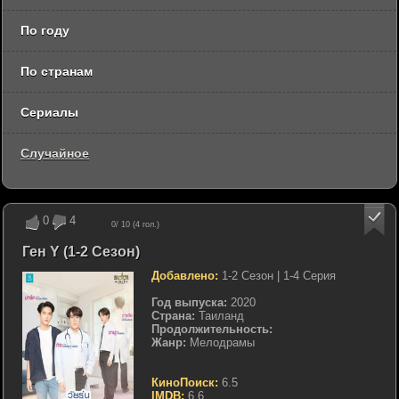
По году
По странам
Сериалы
Случайное
0
4
0
/ 10 (
4
гол.)
Ген Y (1-2 Сезон)
Добавлено:
1-2 Сезон | 1-4 Серия
Год выпуска:
2020
Страна:
Таиланд
Продолжительность:
Жанр:
Мелодрамы
КиноПоиск:
6.5
IMDB:
6.6