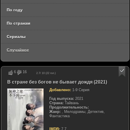
По году
По странам
Сериалы
Случайное
6
16
2.7
/ 10 (
22
гол.)
В стране без богов не бывает дождя (2021)
Добавлено:
1-9 Серия
Год выпуска:
2021
Страна:
Тайвань
Продолжительность:
Жанр:
, Мелодрамы, Детектив,
Фантастика
IMDB:
7.7