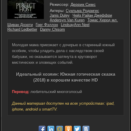
Режиссер:
Деррик Симс
Актеры:
Суильма Родригес
Janis Duley
Чейз Райан Джеффри
Andersyn Van Kuren
Томас Херод мл.
Шиван Доэрти
Грег Фэллон
LindsayAnn Neel
Richard Ledbetter
Danny Chisom
Молодая мама приезжает с дочерью в старинный южный
особняк, чтобы уладить дела с наследством своей
бабушки, но оказывается затянута в круговорот
мистических и зловещих событий.
Идеальный хозяин: Южная готическая сказка
(2018) в хорошем качестве HD
Перевод:
любительский многоголосый
Данный материал доступен на всех устройствах: ipad,
iphone, android и smartTV.