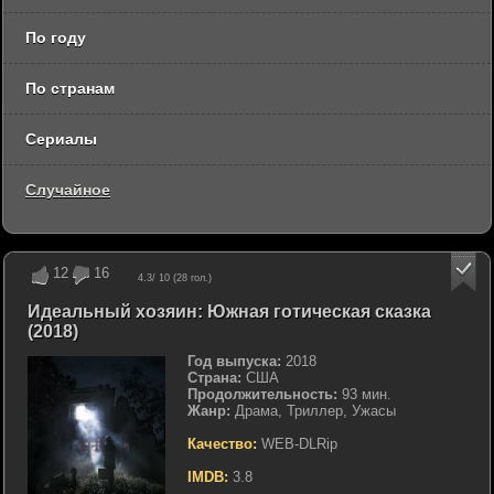
По году
По странам
Сериалы
Случайное
12
16
4.3
/ 10 (
28
гол.)
Идеальный хозяин: Южная готическая сказка
(2018)
Год выпуска:
2018
Страна:
США
Продолжительность:
93 мин.
Жанр:
Драма, Триллер, Ужасы
Качество:
WEB-DLRip
IMDB:
3.8