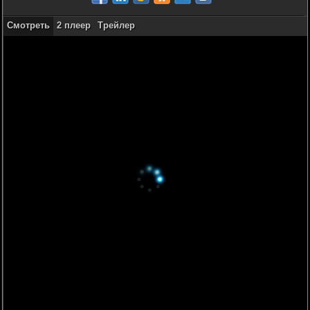
Смотреть
2 плеер
Трейлер