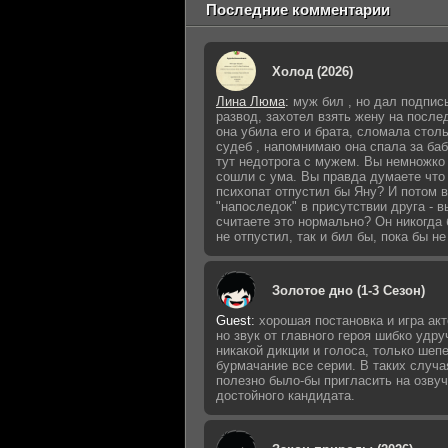
Последние комментарии
Холод (2026)
Лина Люма
:
муж бил , но дал подпис
развод, захотел взять жену на послед
она убила его и брата, сломала стол
судеб , напомнимаю она спала за баб
тут недотрога с мужем. Вы немножко
сошли с ума. Вы правда думаете что
психопат отпустил бы Яну? И потом в
"напоследок" в присутствии друга - в
считаете это нормально? Он никогда 
не отпустил, так и бил бы, пока бы не
Золотое дно (1-3 Сезон)
Guest
:
хорошая постановка и игра акт
но звук от главного героя шибко удру
никакой дикции и голоса, только шеп
бурмачание все серии. В таких случа
полезно было-бы пригласить на озву
достойного кандидата.