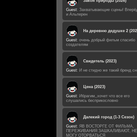
Закон природы (2026)
Guest
:
Захватывающие сцены! Вперё
и Альперен
На деревню дедушке 2 (202
Guest
:
очень добрый фильм спасибо
создателям
Свидетель (2023)
Guest
:
И не стидно же такий бренд с
Цена (2023)
Guest
:
Ибрагим,,хочет что все его
слушались бесприкословно
Далекий город (1-3 Сезон)
Guest
:
ЯВ ВОСТОРГЕ ОТ ФИЛЬМА,
ПЕРЕЖИВАНИЯ ЗАШКАЛИВАЮТ, Н
МОГУ ОТОРВАТЬСЯ