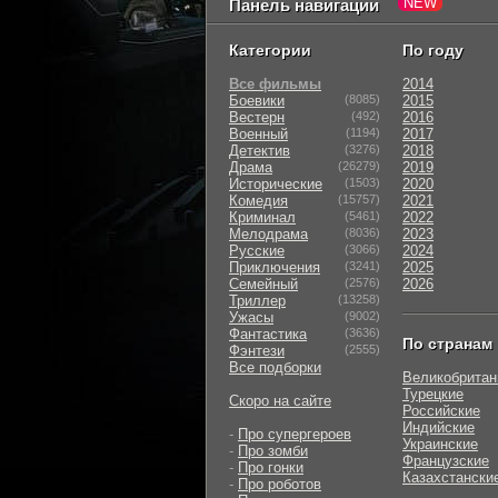
Панель навигации
Категории
По году
Все фильмы
2014
Боевики
(8085)
2015
Вестерн
(492)
2016
Военный
(1194)
2017
Детектив
(3276)
2018
Драма
(26279)
2019
Исторические
(1503)
2020
Комедия
(15757)
2021
Криминал
(5461)
2022
Мелодрама
(8036)
2023
Русские
(3066)
2024
Приключения
(3241)
2025
Семейный
(2576)
2026
Триллер
(13258)
Ужасы
(9002)
Фантастика
(3636)
По странам
Фэнтези
(2555)
Все подборки
Великобритан
Турецкие
Скоро на сайте
Российские
Индийские
-
Про супергероев
Украинские
-
Про зомби
Французские
-
Про гонки
Казахстански
-
Про роботов