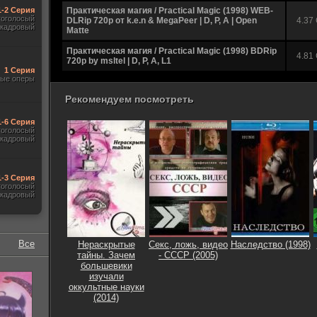
1-2 Серия
Практическая магия / Practical Magic (1998) WEB-
гоголосый
DLRip 720p от k.e.n & MegaPeer | D, P, A | Open
4.37
акадровый
Matte
Практическая магия / Practical Magic (1998) BDRip
4.81
720p by msltel | D, P, A, L1
1 Серия
ые оперы
Практическая магия / Practical Magic (1998) WEB-
11.75
DL 1080p | D, P, A | Open Matte
Рекомендуем посмотреть
Практическая магия / Practical Magic (1998) BDRip
10.03
1080p by msltel | D, P, A, L1
1-6 Серия
гоголосый
акадровый
О. Шевнина - Энциклопедия тайных знаний.
12.05
Практическая магия (2006) PDF
Практическая магия / Practical Magic (1998) HDRip
1.46
1-3 Серия
гоголосый
акадровый
Практическая магия / Practical Magic (1998) DVD5
3.90
от New-Team | D | Лицензия
Практическая магия / Practical Magic (1998) BDRip
2.19
от HQCLUB
Все
Нераскрытые
Секс, ложь, видео
Наследство (1998)
тайны. Зачем
- СССР (2005)
Практическая магия / Practical Magic (1998) BDRip
2.18
большевики
от Rulya74
изучали
оккультные науки
Практическая магия / Practical Magic (1998) BDRip
4.64
(2014)
1080p от FREEISLAND