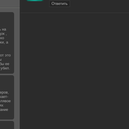
Ответить
ь на
ок ,
ько
ки, а
от это
ы
бы ее
 убил.
еров,
чает-
елявое
ях
чание