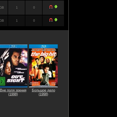
 GB
1
0
 GB
1
0
 GB
7
2
 GB
0
4
 MB
0
1
 GB
1
0
 GB
0
1
 GB
1
0
Вне поля зрения
Большое дело
(1998)
(1998)
 GB
0
1
 GB
1
0