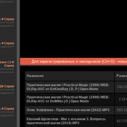
Оригинал
1-8 Серия
гоголосый
акадровый
1-4 Серия
акадровый
Для зарегистрированных и закладчиков (Ctrl+D) - нов
езон | 1-8
Серия
ональный
гоголосый
Название
Разм
Практическая магия / Practical Magic (1998) WEB-
-26 Серия
746.0
DLRip-AVC от ExKinoRay | D, P | Open Matte
гоголосый
акадровый
Практическая магия / Practical Magic (1998) WEB-
2.18
DLRip-AVC от DoMiNo | D | Open Matte
1-9 Серия
Элис Хоффман - Практическая магия (2022) MP3
589.1
гоголосый
акадровый
Евгений Щепетнов - Маг с изъяном 3. Вопросы
617.0
практической магии (2019) MP3