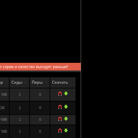
ые серии и качество выходят раньше!
ер
Сиды
Пиры
Скачать
7 MB
1
0
 GB
1
0
9 MB
1
0
7 MB
1
0