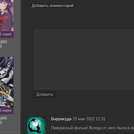
Практическая магия / Practical Magic (1998) BDRip-
9.56
AVC 1080p
Добавить комментарий
Практическая магия / Practical Magic (1998)
1.37
DVDRip
5 серия
саду
)
Добавить
5 серия
саду
Барракуда
23 мая 2022 12:31
)
Прекрасный фильм! Всегда от него была в во