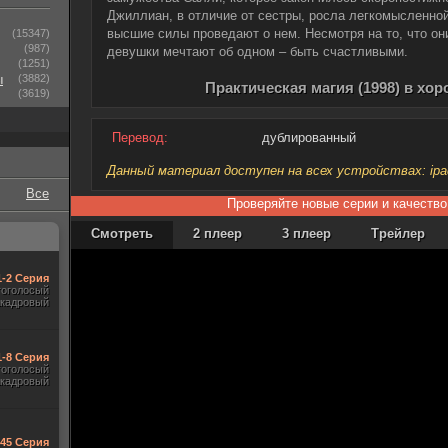
Джиллиан, в отличие от сестры, росла легкомысленной
высшие силы проведают о нем. Несмотря на то, что они
(15347)
(987)
девушки мечтают об одном – быть счастливыми.
(1251)
ы
(3882)
Практическая магия (1998) в хо
(3619)
Перевод:
дублированный
Данный материал доступен на всех устройствах: ipad, 
Все
Проверяйте новые серии и качество
Смотреть
2 плеер
3 плеер
Трейлер
1-2 Серия
гоголосый
акадровый
1-8 Серия
гоголосый
акадровый
545 Серия