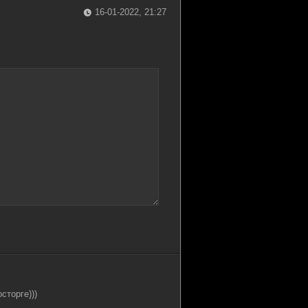
 GB
0
1
16-01-2022, 21:27
 GB
1
0
сторге)))