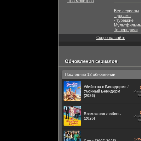
-
Про монстров
Все сериалы
- дорамы
- турецкие
Мультфильм
Тв передачи
Скоро на сайте
Обновления сериалов
Последние 12 обновлений
Убийства в Бенидорме /
Убойный Бенидорм
Мно
з
(2026)
Возможная любовь
Мно
(2026)
з
1-3