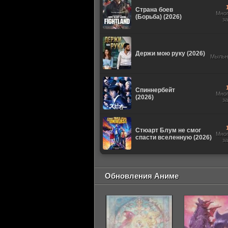
Страна боев
Мно
(Борьба) (2026)
з
Держи мою руку (2026)
Мыльн
Спиннербейт
Мно
(2026)
з
Стюарт Блум не смог
Мно
спасти вселенную (2026)
з
Обновления Аниме