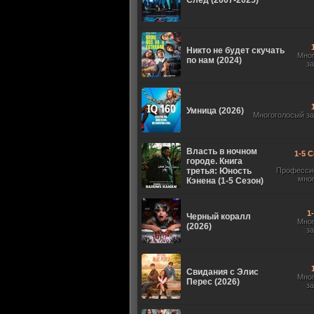
След (2007-2025)
Никто не будет скучать
Мно
по нам (2024)
з
Умница (2026)
Многоголосый з
Власть в ночном
1-5 С
городе. Книга
третья: Юность
Професси
мно
Кэнена (1-5 Сезон)
1
Черный коралл
Мно
(2026)
з
Свидания с Элис
Мно
Перес (2026)
з