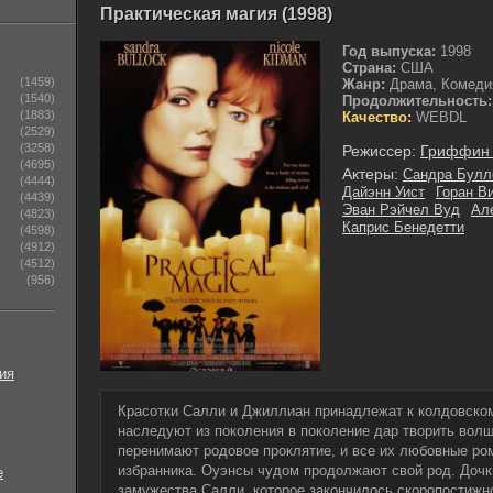
Практическая магия (1998)
Год выпуска:
1998
Страна:
США
(1459)
Жанр:
Драма, Комеди
(1540)
Продолжительность:
(1883)
Качество:
WEBDL
(2529)
(3258)
Режиссер:
Гриффин
(4695)
Актеры:
Сандра Булл
(4444)
Дайэнн Уист
Горан В
(4439)
Эван Рэйчел Вуд
Ал
(4823)
Каприс Бенедетти
(4598)
(4912)
(4512)
(956)
ия
Красотки Салли и Джиллиан принадлежат к колдовско
наследуют из поколения в поколение дар творить волш
перенимают родовое проклятие, и все их любовные ро
избранника. Оуэнсы чудом продолжают свой род. Дочк
е
замужества Салли, которое закончилось скоропостижн