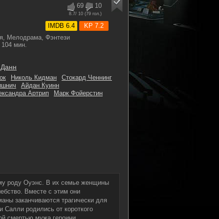
69
10
8.7
/ 10 (
79
гол.)
IMDB 6.4
KP 7.2
я, Мелодрама, Фэнтези
104 мин.
 Данн
ок
Николь Кидман
Стокард Ченнинг
ишнич
Айдан Куинн
ександра Артрип
Марк Фойерстин
му роду Оуэнс. В их семье женщины
ебство. Вместе с этим они
маны заканчиваются трагически для
и Салли родились от короткого
ой смертью мужа героини.