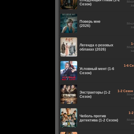
Следующая глава (1-2
Мно
Сезон)
з
Поверь мне
Мно
(2026)
з
1
Легенда о розовых
Мно
облаках (2026)
з
1-6 Се
Условный мент (1-6
Сезон)
1-2 Сезон 
Экстракторы (1-2
Мно
Сезон)
з
1-2
Чеболь против
детектива (1-2 Сезон)
Мно
з