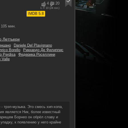
4
20
1.7
/ 10 (
24
гол.)
IMDB 5.8
105 мин.
о Леттьери
енцано
Daniele Del Plavignano
nrico Borello
Риккардо Де Филиппис
o Perdisa
Федерика Роселлини
 Valle
- трэп-музыка. Это смесь хип-хопа,
ия является Ник, более известный
арищем Борнео он обрёл славу и
 упадку, к появлению у него крайне