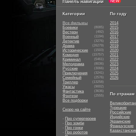
Панель навигации
Категории
По году
Все фильмы
2014
Боевики
(8085)
2015
Вестерн
(492)
2016
Военный
(1194)
2017
Детектив
(3276)
2018
Драма
(26279)
2019
Исторические
(1503)
2020
Комедия
(15757)
2021
Криминал
(5461)
2022
Мелодрама
(8036)
2023
Русские
(3066)
2024
Приключения
(3241)
2025
Семейный
(2576)
2026
Триллер
(13258)
Ужасы
(9002)
Фантастика
(3636)
По странам
Фэнтези
(2555)
Все подборки
Великобритан
Турецкие
Скоро на сайте
Российские
Индийские
-
Про супергероев
Украинские
-
Про зомби
Французские
-
Про гонки
Казахстански
-
Про роботов