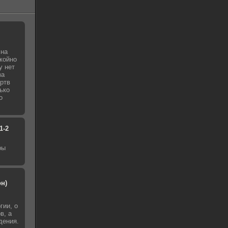
 на
окойно
у нет
за
ертв
лько
о
1-2
ры
н)
гии, о
в, а
дения.