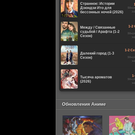
Странное: Истории
Дзюндзи Ито для
Мно
з
бессонных ночей (2026)
1-2 
Между / Связанные
судьбой / Арафта (1-2
Мно
Сезон)
з
1-2 Се
Далекий город (1-3
Сезон)
Мно
з
1
Тысяча ароматов
Мно
(2026)
з
Обновления Аниме