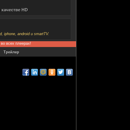
 качестве HD
iphone, android и smartTV.
 во всех плеерах!
Трейлер