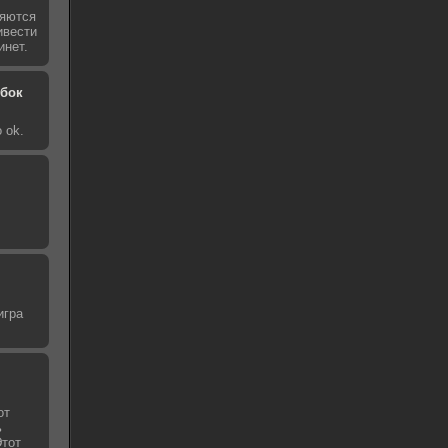
ляются
ивести
инет.
обок
 ok.
игра
от
ь
Этот