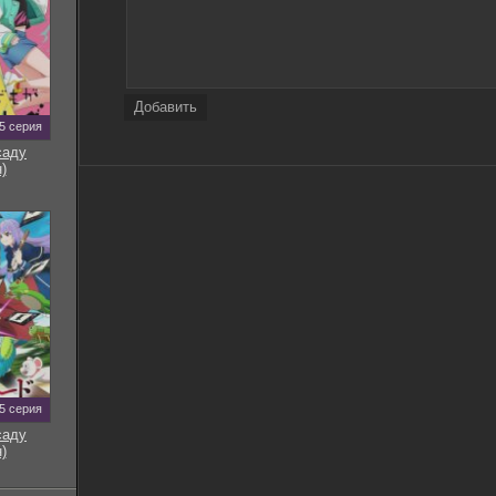
Добавить
5 серия
саду
)
5 серия
саду
)