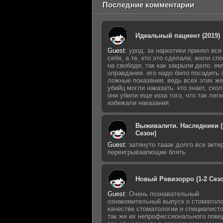
Последние комментарии
Идеальный пациент (2019)
Guest
:
урод. за наркотики принял все
себя, а те, кто это сделали, жили сп
на свободе, так как закрыли дело. ем
оправдания. его надо било посадить 
ложные показания. ведь всех этих ж
убийц могли наказать. кто знает, ско
они убили еще изза того, что так легк
избежали наказания
Выживалити. Наследники (
Сезон)
Guest
:
затянуто тааак долго все акте
переигрываапющие блять
Новый Ревизорро (1-2 Сезо
Guest
:
Очень познавательный
ознакомительный выпуск о стоматоло
качестве стоматологии и специалисто
так же их непрофессионального пове