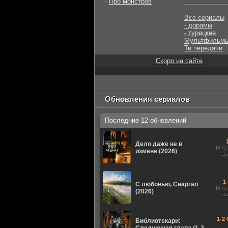
-
Про монстров
Все сериалы
- дорамы
- турецкие
Мультфильм
Тв передачи
Скоро на сайте
Обновления сериалов
Последние 12 обновлений
Дело даже не в
Мно
измене (2026)
з
1
С любовью, Сиаргао
Мно
(2026)
з
1-2 
Библиотекари: