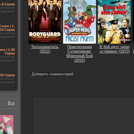
1-6 Серия
гоголосый
акадровый
Сезон | 1-
14 Серия
гоголосый
акадровый
Телохранитель
Приключения
В бой идут одни
зон | 1-35
(2011)
Супергероев:
«старики» (1973)
Серия
Морозный Бой
гоголосый
(2015)
акадровый
Добавить комментарий
-33 Серия
гоголосый
акадровый
Все