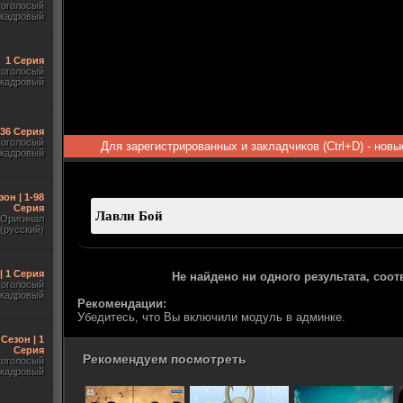
гоголосый
акадровый
1 Серия
гоголосый
акадровый
-36 Серия
гоголосый
Для зарегистрированных и закладчиков (Ctrl+D) - нов
акадровый
зон | 1-98
Серия
Оригинал
(русский)
| 1 Серия
Не найдено ни одного результата, соо
гоголосый
акадровый
Рекомендации:
Убедитесь, что Вы включили модуль в админке.
 Сезон | 1
Серия
Рекомендуем посмотреть
гоголосый
акадровый