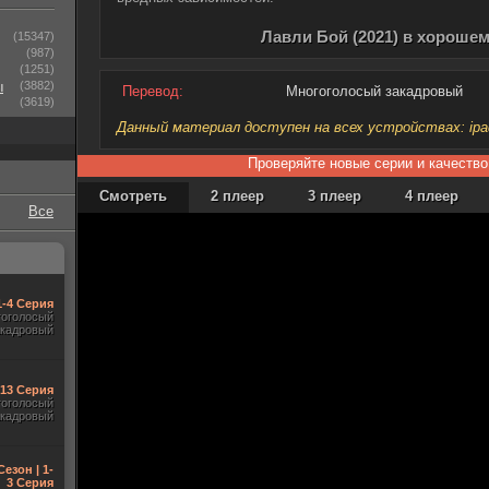
Лавли Бой (2021) в хорошем
(15347)
(987)
(1251)
ы
(3882)
Перевод:
Многоголосый закадровый
(3619)
Данный материал доступен на всех устройствах: ipad, 
Проверяйте новые серии и качество
Смотреть
2 плеер
3 плеер
4 плеер
Все
1-4 Серия
гоголосый
акадровый
-13 Серия
гоголосый
акадровый
Сезон | 1-
3 Серия