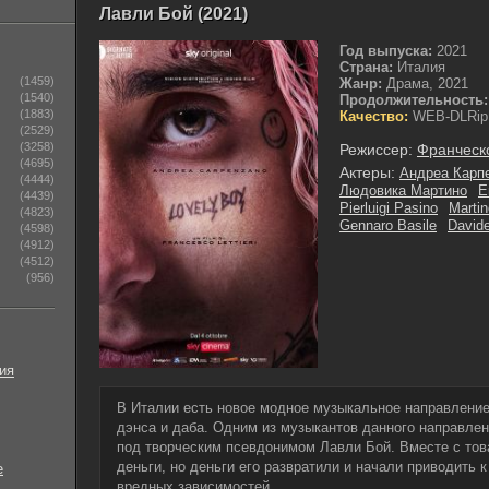
Лавли Бой (2021)
Год выпуска:
2021
Страна:
Италия
(1459)
Жанр:
Драма, 2021
(1540)
Продолжительность:
(1883)
Качество:
WEB-DLRip
(2529)
(3258)
Режиссер:
Франческ
(4695)
Актеры:
Андреа Карп
(4444)
Людовика Мартино
E
(4439)
Pierluigi Pasino
Martin
(4823)
Gennaro Basile
Davide
(4598)
(4912)
(4512)
(956)
ия
В Италии есть новое модное музыкальное направление 
дэнса и даба. Одним из музыкантов данного направлен
под творческим псевдонимом Лавли Бой. Вместе с тов
деньги, но деньги его развратили и начали приводить к
е
вредных зависимостей.