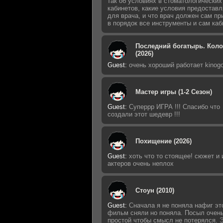
так об условиях в стоматологических
кабинетов, какие условия предостав
для врача, и что врач должен сам пр
в порядок все инструменты и сам каб
Последний богатырь. Кол
(2026)
Guest
:
очень хороший работает kinogo
Мастер игры (1-2 Сезон)
Guest
:
Суперрр ИГРА !!! Спасибо что
создали этот шедевр !!!
Похищение (2026)
Guest
:
хоть что то стоящее! сюжет и 
актеров очень неплох
Стоун (2010)
Guest
:
Сначала я не поняла нафиг эт
фильм сняли но поняла. Посыл очен
простой чтобы смысл не потерялся. 