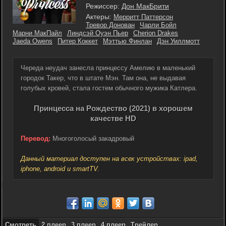
Режиссер:
Дон МакБрити
Актеры:
Мерритт Паттерсон
Тревор Донован
Чарли Бойл
Марни МакПайл
Линдсэй Оуэн Пьер
Cherion Drakes
Jaeda Owens
Питер Коккет
Мэттью Финлан
Дэн Уиллмотт
Череда неудач занесла принцессу Амелию в маленький
городок Такер, что в штате Мэн. Там она, не выдавая
голубых кровей, стала гостем обычного мужика Катлера.
Принцесса на Рождество (2021) в хорошем
качестве HD
Перевод:
Многоголосый закадровый
Данный материал доступен на всех устройствах: ipad,
iphone, android и smartTV.
Смотреть
2 плеер
3 плеер
4 плеер
Трейлер