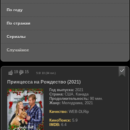
По году
По странам
Сериалы
Случайное
19
15
5.6
/ 10 (
34
гол.)
Принцесса на Рождество (2021)
Год выпуска:
2021
Страна:
США, Канада
Продолжительность:
90 мин.
Жанр:
Мелодрама, 2021
Качество:
WEB-DLRip
КиноПоиск:
5.9
IMDB:
6.4