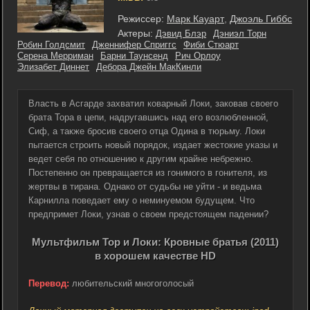
Режиссер:
Марк Кауарт
,
Джоэль Гиббс
Актеры:
Дэвид Блэр
Дэниэл Торн
Робин Голдсмит
Дженнифер Сприггс
Фиби Стюарт
Серена Мерриман
Барни Таунсенд
Рич Орлоу
Элизабет Диннет
Дебора Джейн МакКинли
Власть в Асгарде захватил коварный Локи, заковав своего
брата Тора в цепи, надругавшись над его возлюбленной,
Сиф, а также бросив своего отца Одина в тюрьму. Локи
пытается строить новый порядок, издает жестокие указы и
ведет себя по отношению к другим крайне небрежно.
Постепенно он превращается из гонимого в гонителя, из
жертвы в тирана. Однако от судьбы не уйти - и ведьма
Карнилла поведает ему о неминуемом будущем. Что
предпримет Локи, узнав о своем предстоящем падении?
Мультфильм Тор и Локи: Кровные братья (2011)
в хорошем качестве HD
Перевод:
любительский многоголосый