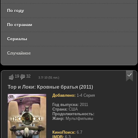
По году
По странам
Сериалы
Случайное
19
32
3.7
/ 10 (
51
гол.)
Тор и Локи: Кровные братья (2011)
Добавлено:
1-4 Серия
Год выпуска:
2011
Страна:
США
Продолжительность:
Жанр:
Мультфильмы
КиноПоиск:
6.7
IMDB:
6.3