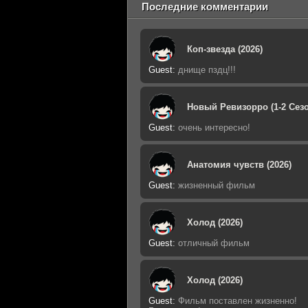
Последние комментарии
Коп-звезда (2026)
Guest
:
днище пздц!!!
Новый Ревизорро (1-2 Сезо
Guest
:
очень интересно!
Анатомия чувств (2026)
Guest
:
жизненный фильм
Холод (2026)
Guest
:
отличный фильм
Холод (2026)
Guest
:
Фильм поставлен жизненно!