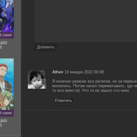
5 серия
саду
)
Добавить
Athen
19 января 2022 00:08
Я конечно уважаю все религии, но за первы
молились. Потом начал перематывать, где не
то все вместе). Что то не зашло это кино
Ответить
5 серия
саду
)