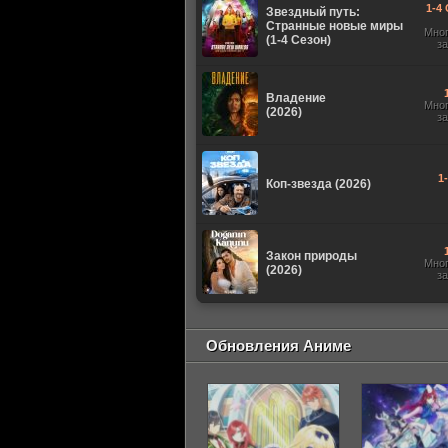
1-4 
Звездный путь:
Странные новые миры
Мно
(1-4 Сезон)
з
Владение
Мно
(2026)
з
1
Коп-звезда (2026)
Закон природы
Мно
(2026)
з
Обновления Аниме