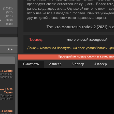
преследует сверхъестественная сущность. Более того,
ранее, когда здесь жила. Однако ей никто не верит, д
(15312)
(987)
что у неё не всё в порядке с головой. Рини же убежден
(1251)
других детей в опасности из-за паранормальщины.
ы
(3880)
(3615)
Тот, кто молится с тобой 2 (2021) 
Перевод:
многоголосый закадровый
Данный материал доступен на всех устройствах: ipad, 
Все
Проверяйте новые серии и качество
Смотреть
2 плеер
3 плеер
4 плеер
1-2 Серия
гоголосый
акадровый
зон | 1-28
Серия
Оригинал
(русский)
1-4 Серия