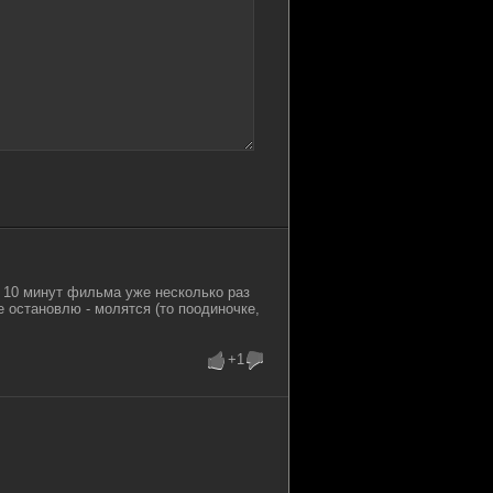
е 10 минут фильма уже несколько раз
 остановлю - молятся (то поодиночке,
+1