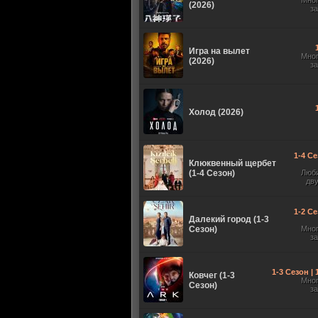
Мно
(2026)
з
Игра на вылет
Мно
(2026)
з
Холод (2026)
1-4 Се
Клюквенный щербет
(1-4 Сезон)
Люб
дв
1-2 Се
Далекий город (1-3
Сезон)
Мно
з
1-3 Сезон |
Ковчег (1-3
Мно
Сезон)
з