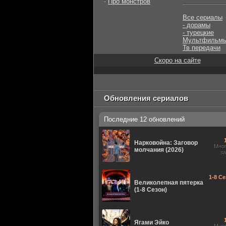
-
Про монстров
Все сериалы
- дорамы
- турецкие
Мультфильм
Тв передачи
Скоро на сайте
Обновления сериалов
Последние 12 обновлений
Нарковойна: Заговор
Мно
молчания (2026)
з
1-8 Се
Великолепная пятерка
(1-8 Сезон)
Ягами Эйко