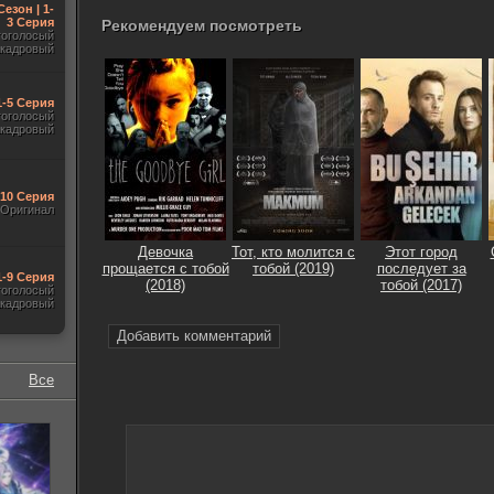
Сезон | 1-
3 Серия
Рекомендуем посмотреть
гоголосый
акадровый
1-5 Серия
гоголосый
акадровый
-10 Серия
Оригинал
Девочка
Тот, кто молится с
Этот город
прощается с тобой
тобой (2019)
последует за
1-9 Серия
(2018)
тобой (2017)
гоголосый
акадровый
Добавить комментарий
Все