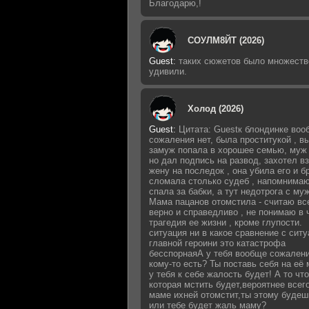
Благодарю,!
СОУЛМ8ЙТ (2026)
Guest
:
таких сюжетов было множеств
удивили.
Холод (2026)
Guest
:
Цитата: Guestк блондинке воо
сожаления нет, была проститукой , 
замуж попала в хорошее семью, муж 
но дал подпись на развод, захотел в
жену на последок , она убила его и б
сломала столько судеб , напомнимаю
спала за бабки, а тут недотрога с му
Мама пацанов отомстила - считаю вс
верно и справедливо , не понимаю в 
трагедия ее жизни , кроме глупости.
ситуация ни в какое сравнение с сит
главной героини это катастрофа
бесспорнаяА у тебя вообще сожалени
кому-то есть? Ты поставь себя на её 
у тебя к себе жалость будет! А то что
которая мстить будет,вероятнее всег
маме ихней отомстит,ты этому будеш
или тебе будет жаль маму?