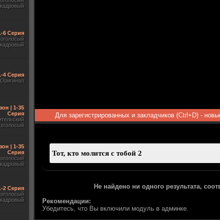
гоголосый
акадровый
1-6 Серия
гоголосый
акадровый
1-4 Серия
Оригинал
зон | 1-35
Серия
Для зарегистрированных и закладчиков (Ctrl+D) - нов
ительский
ухголосый
зон | 1-35
Серия
гоголосый
акадровый
Не найдено ни одного результата, соо
 1-2 Серия
гоголосый
акадровый
Рекомендации:
Убедитесь, что Вы включили модуль в админке.