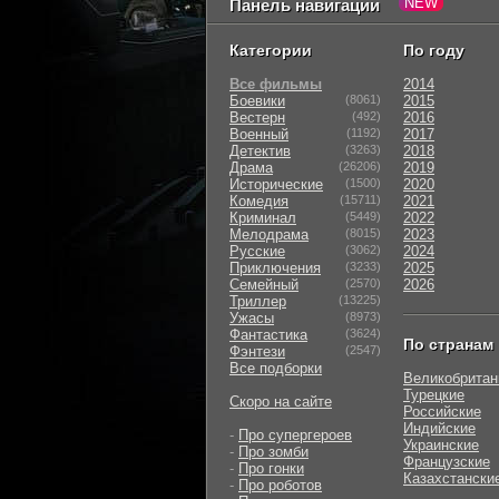
Панель навигации
Категории
По году
Все фильмы
2014
Боевики
(8061)
2015
Вестерн
(492)
2016
Военный
(1192)
2017
Детектив
(3263)
2018
Драма
(26206)
2019
Исторические
(1500)
2020
Комедия
(15711)
2021
Криминал
(5449)
2022
Мелодрама
(8015)
2023
Русские
(3062)
2024
Приключения
(3233)
2025
Семейный
(2570)
2026
Триллер
(13225)
Ужасы
(8973)
Фантастика
(3624)
По странам
Фэнтези
(2547)
Все подборки
Великобритан
Турецкие
Скоро на сайте
Российские
Индийские
-
Про супергероев
Украинские
-
Про зомби
Французские
-
Про гонки
Казахстански
-
Про роботов