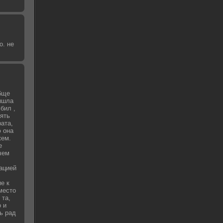
о. не
бще
вышла
бил ,
зять
рата,
 она
жем.
е
чем
уацией
е к
место
 та,
о и
ь рад