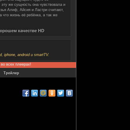
 эту же сущность она чувствовала и
рузья Алиф, Айсия и Ластри считают,
а что жизнь её ребёнка, а так же
в хорошем качестве HD
iphone, android и smartTV.
 во всех плеерах!
Трейлер