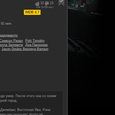
32
23
5.8
/ 10 (
55
гол.)
IMDB 4.7
92 мин.
охарджанто
Сэмюэл Ризал
Pritt Timothy
елла Залианти
Дэа Панэндра
Jason Doulez Beunaya Bangun
уде умер. После этого она со своим
ной город.
 Джомбанг, Восточная Ява, Рини
рон она ощущает, будто её