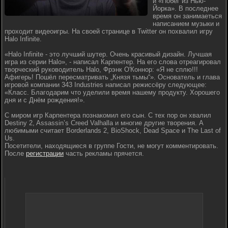
и «Побег из Нью-
Йорка». В последнее
время он занимаеться
написанием музыки и
проходит видеоигры. На своей странице в Twitter он похвалил игру
Halo Infinite.
«Halo Infinite - это лучший шутер. Очень красивый дизайн. Лучшая
игра из серии Halo», - написал Карпентер. На его слова отреагировал
творческий руководитель Halo, Фрэнк О'Коннор: «Я не сплю!!!
Афигерь! Пошёл пересматривать „Князя тьмы“». Основатель и глава
игровой компании 343 Industries написал режиссёру следующее:
«Класс. Благодарим что уделили время нашему продукту. Хорошего
дня и с Днём рождения!».
С миром игр Карпентера познакомил его сын. С тех пор он хвалил
Destiny 2, Assassin’s Creed Valhalla и многие другие творения. А
любимыми считает Borderlands 2, BioShock, Dead Space и The Last of
Us.
Посетители, находящиеся в группе Гости, не могут комментировать.
После
регистрации
часть рекламы прячется.