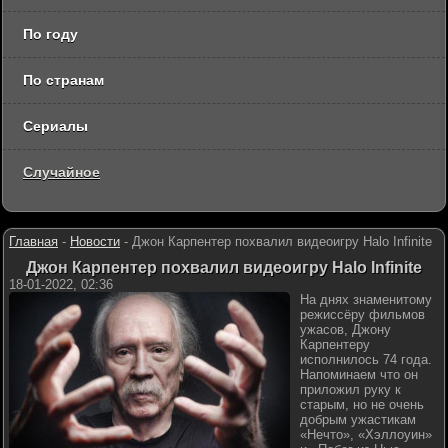
По году
По странам
Сериалы
Случайное
Главная
-
Новости
-
Джон Карпентер похвалил видеоигру Halo Infinite
Джон Карпентер похвалил видеоигру Halo Infinite
18-01-2022, 02:36
На днях знаменитому
режиссёру фильмов
ужасов, Джону
Карпентеру
исполнилось 74 года.
Напоминаем что он
приложил руку к
старым, но не очень
добрым ужастикам
«Нечто», «Хэллоуин»