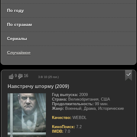
По году
По странам
Сериалы
Случайное
9
16
3.6
/ 10 (
25
гол.)
Навстречу шторму (2009)
Год выпуска:
2009
Страна:
Великобритания, США
Продолжительность:
99 мин.
Жанр:
Военный, Драма, Исторические
Качество:
WEBDL
КиноПоиск:
7.2
IMDB:
7.0