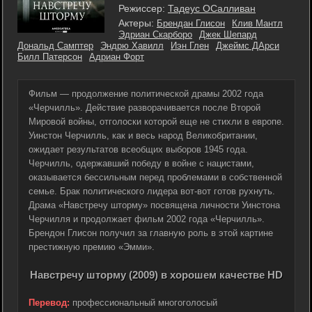
Режиссер:
Тадеус ОСалливан
Актеры:
Брендан Глисон
Клив Мантл
Эдриан Скарборо
Джек Шепард
Дональд Самптер
Эндрю Хавилл
Иэн Глен
Джеймс ДАрси
Билл Патерсон
Адриан Форт
Фильм — продолжение политической драмы 2002 года
«Черчилль». Действие разворачивается после Второй
Мировой войны, отголоски которой еще не стихли в европе.
Уинстон Черчилль, как и весь народ Великобритании,
ожидает результатов всеобщих выборов 1945 года.
Черчилль, одержавший победу в войне с нацистами,
оказывается бессильным перед проблемами в собственной
семье. Брак политического лидера вот-вот готов рухнуть.
Драма «Навстречу шторму» посвящена личности Уинстона
Черчилля и продолжает фильм 2002 года «Черчилль».
Брендон Глисон получил за главную роль в этой картине
престижную премию «Эмми».
Навстречу шторму (2009) в хорошем качестве HD
Перевод:
профессиональный многоголосый