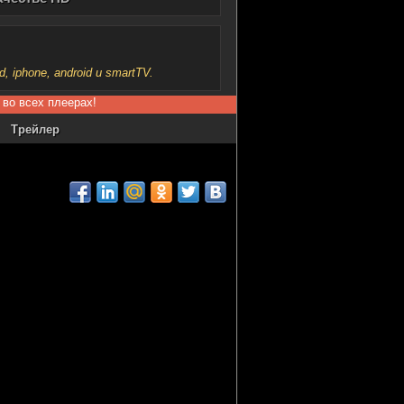
iphone, android и smartTV.
 во всех плеерах!
Трейлер