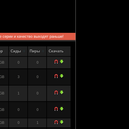
ые серии и качество выходят раньше!
ер
Сиды
Пиры
Скачать
 GB
0
0
 GB
3
0
 GB
1
0
 GB
0
0
 GB
0
1