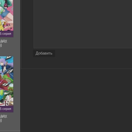
Койот / Coyote [S01] (2021) WEBRip 720p от Kerob |
8.64
L
Бар «Гадкий койот» / Coyote Ugly (2000) WEB-DL
9.95
1080p | D, P, A | Theatrical Cut | Open Matte
Бар «Гадкий койот» / Coyote Ugly (2000) НDRip от
5 серия
1.41
Scarabey | Театральная версия
саду
Бар «Гадкий койот» / Coyote Ugly (2000) BDRip
)
9.04
1080p | D, P, A | Театральная версия
Добавить
5 серия
саду
)