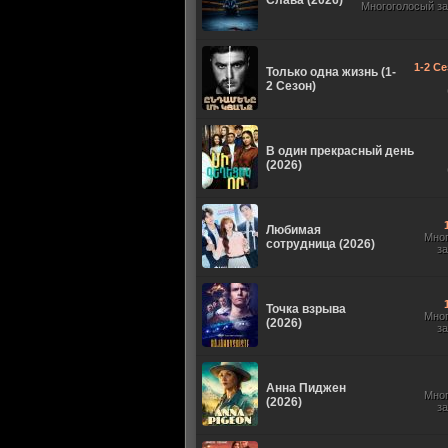
Слава (2026)
Многоголосый з
1-2 Се
Только одна жизнь (1-
2 Сезон)
В один прекрасный день
(2026)
Любимая
Мно
сотрудница (2026)
з
Точка взрыва
Мно
(2026)
з
Анна Пиджен
Мно
(2026)
з