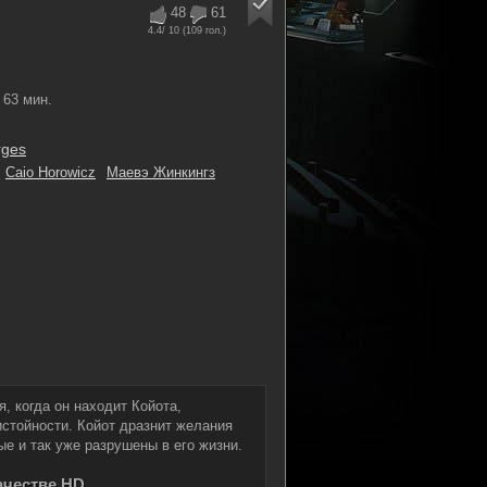
48
61
4.4
/ 10 (
109
гол.)
63 мин.
rges
Caio Horowicz
Маевэ Жинкингз
, когда он находит Койота,
истойности. Койот дразнит желания
ые и так уже разрушены в его жизни.
ачестве HD