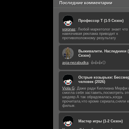
Последние комментарии
Профессор Т (1-5 Сезон)
voronas
:
Любой маркетолог знает что
навязчивая реклама приводит к
противоположному результату
Выживалити. Наследники (
Сезон)
asja-nezabudka
:
👍👍👍🙂
Острые козырьки: Бессме
человек (2026)
Viola G
:
Даже ради Киллиана Мерфи 
смогла себя заставить,посмотреть эт
шедевр.А так обрадовалась,когда
прочитала,что кроме сериала,сняли 
фильм.
Мастер игры (1-2 Сезон)