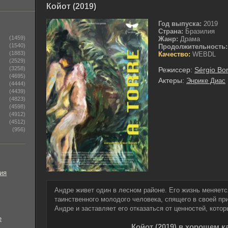
Койот (2019)
Год выпуска:
2019
Страна:
Бразилия
(1459)
Жанр:
Драма
(1540)
Продолжительность:
(1883)
Качество:
WEBDL
(2529)
(3258)
Режиссер:
Sérgio Bo
(4695)
Актеры:
Энрике Диас
(4444)
(4439)
(4823)
(4598)
(4912)
(4512)
(956)
ия
Андре живет один в лесном районе. Его жизнь меняется
таинственного молодого человека, спящего в своей пр
Андре и заставляет его отказаться от ценностей, котор
е
Койот (2019) в хорошем к