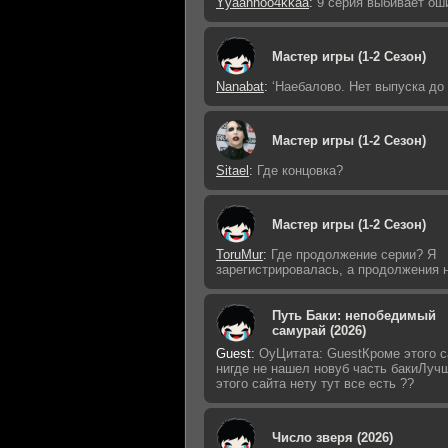
Yyaannoo4kkaa
:
9 серия выбивает ош
Мастер игры (1-2 Сезон)
Nanabat
:
‘Наебалово. Нет выпуска до
Мастер игры (1-2 Сезон)
Sitael
:
Где концовка?
Мастер игры (1-2 Сезон)
ToruMur
:
Где продолжение серии? Я
зарегистрировалась, а продолжения н
Путь Баки: непобедимый
самурай (2026)
Guest
:
ОуЦитата: GuestКроме этого с
нигде не нашел новуб часть бакиЛуч
этого сайта нету тут все есть ??
Число зверя (2026)