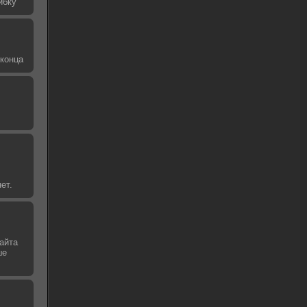
ибку
 конца
ет.
айта
ше