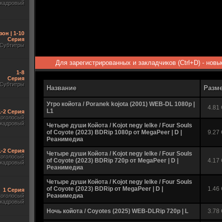
акадровый
зон | 1-10
Серия
Субтитры
Для зарегистрированных и закладчиков (Ctrl+D) - нов
1-8
Серия
Субтитры
Название
Разм
Утро койота / Poranek kojota (2001) WEB-DL 1080p |
4.81
L1
1-2 Серия
гоголосый
акадровый
Четыре души Койота / Kojot negy lelke / Four Souls
of Coyote (2023) BDRip 1080p от MegaPeer | D |
9.27
Реанимедиа
1-2 Серия
Четыре души Койота / Kojot negy lelke / Four Souls
гоголосый
of Coyote (2023) BDRip 720p от MegaPeer | D |
4.17
акадровый
Реанимедиа
Четыре души Койота / Kojot negy lelke / Four Souls
of Coyote (2023) BDRip от MegaPeer | D |
1.46
1 Серия
Реанимедиа
гоголосый
акадровый
Ночь койота / Coyotes (2025) WEB-DLRip 720p | L
3.78