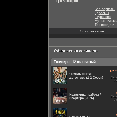
-
Про монстров
Все сериалы
- дорамы
- турецкие
Мультфильм
Тв передачи
Скоро на сайте
Обновления сериалов
Последние 12 обновлений
1-2 С
Чеболь против
детектива (1-2 Сезон)
Мно
з
Квартирная работа /
Мно
Квартира (2026)
з