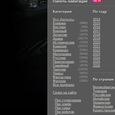
Панель навигации
Категории
По году
Все фильмы
2014
Боевики
(8085)
2015
Вестерн
(492)
2016
Военный
(1194)
2017
Детектив
(3276)
2018
Драма
(26279)
2019
Исторические
(1503)
2020
Комедия
(15757)
2021
Криминал
(5461)
2022
Мелодрама
(8036)
2023
Русские
(3066)
2024
Приключения
(3241)
2025
Семейный
(2576)
2026
Триллер
(13258)
Ужасы
(9002)
Фантастика
(3636)
По странам
Фэнтези
(2555)
Все подборки
Великобритан
Турецкие
Скоро на сайте
Российские
Индийские
-
Про супергероев
Украинские
-
Про зомби
Французские
-
Про гонки
Казахстански
-
Про роботов