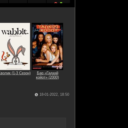
 GB
0
1
 GB
1
0
1 MB
0
0
 GB
0
1
 GB
3
0
 GB
0
1
волик (1-3 Сезон)
Бар «Гадкий
койот» (2000)
 GB
0
1
 GB
0
1
18-01-2022, 18:50
 GB
0
1
 GB
0
1
 GB
0
1