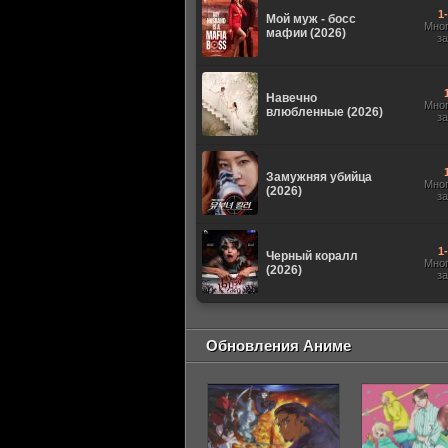
1
Мой муж - босс
Мно
мафии (2026)
з
Навечно
Мно
влюбленные (2026)
з
Замужняя убийца
Мно
(2026)
з
1
Черный коралл
Мно
(2026)
з
Обновления Аниме