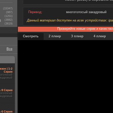
(15347)
Перевод:
многоголосый закадровый
(987)
(1251)
ы
(3882)
Данный материал доступен на всех устройствах: ipad, 
(3619)
Проверяйте новые серии и качество
Смотреть
2 плеер
3 плеер
4 плеер
Все
езон | 1-2
Серия
гоголосый
акадровый
1-9 Серия
гоголосый
акадровый
1-6 Серия