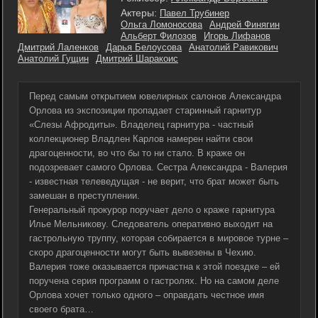
Актеры:
Павел Трубинер
Ольга Ломоносова
Андрей Финягин
Альберт Филозов
Игорь Лифанов
Дмитрий Лаленков
Дарья Белоусова
Анатолий Равикович
Анатолий Гущин
Дмитрий Шаракоис
Перед самым открытием ювелирных салонов Александра
Орлова из экспозиции пропадает старинный гарнитур
«Слезы Афродиты». Владелец гарнитура - частный
коллекционер Владлен Карлов намерен найти свои
драгоценности, во что бы то ни стало. В краже он
подозревает самого Орлова. Сестра Александра - Валерия
- известная телеведущая - не верит, что брат может быть
замешан в преступлении.
Генеральный прокурор поручает дело о краже гарнитура
Илье Мельникову. Следователь оперативно выходит на
гастрольную труппу, которая собирается в мировое турне –
скоро драгоценности могут быть вывезены в Чехию.
Валерия тоже оказывается причастна к этой поездке – ей
поручена серия программ о гастролях. Но на самом деле
Орлова хочет только одного – оправдать честное имя
своего брата…