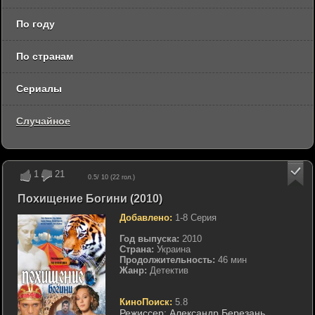
По году
По странам
Сериалы
Случайное
1
21
0.5
/ 10 (
22
гол.)
Похищение Богини (2010)
Добавлено:
1-8 Серия
Год выпуска:
2010
Страна:
Украина
Продолжительность:
46 мин
Жанр:
Детектив
КиноПоиск:
5.8
Режиссер:
Александр Березань