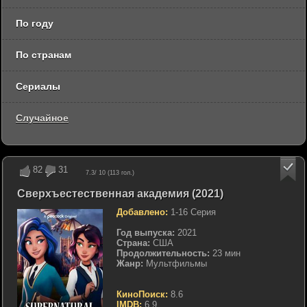
По году
По странам
Сериалы
Случайное
82
31
7.3
/ 10 (
113
гол.)
Сверхъестественная академия (2021)
Добавлено:
1-16 Серия
Год выпуска:
2021
Страна:
США
Продолжительность:
23 мин
Жанр:
Мультфильмы
КиноПоиск:
8.6
IMDB:
6.9