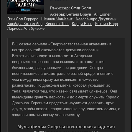
Режиссер:
Стив Болл
Актеры:
Бетани Браун
Ali Eisner
Гиги Сол Герреро
Шеннон Чан-Кент
Алессандро Джулиани
Барбара Коттмейер
Винсент Тонг
Карди Вонг
Кэтлин Барр
Ларисса Альбукерке
В 1 сезоне сериала «Сверхъестественная академия» в
центре событий оказываются девушки-оборотни.
Встретившись спустя много лет в Академии
сверхъестественного, они выяснили, что являются
близнецами, разлученными при рождении. Сестры
воспитывались в диаметрально разной среде, в связи с
чем между ними сразу же возникает множество
разногласий. Но драконья метка, которая украшает их
тела, является тем, что навеки связывает близнецов. Они
вынуждены хранить верность и до смерти служить Королю
Драконов. Героиням предстоит научиться доверять друг
другу, чтобы оказать сопротивление злу, спастись самим, а
заодно и помочь всему человечеству.
Мультфильм Сверхъестественная академия