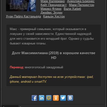
Марк Валериано
Анжелика Брионес
Кейт Прендергаст
Мари Пилкингтон
Микико Флинн
Вали Хабиб
Джеймс Элден
Хуан Пабло Кастаньеда
Каньон Хестон
Макс - примерный семьянин, который оказывается в
ловушке у своей зависимости. Единственной надеждой
для него становится его младший брат. Однако у судьбы
бывают коварные планы.
Долг Максимилиана (2019) в хорошем качестве
HD
Перевод:
многоголосый закадровый
Данный материал доступен на всех устройствах: ipad,
iphone, android и smartTV.