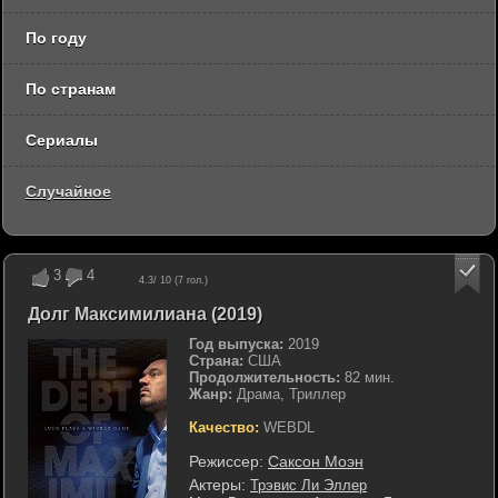
По году
По странам
Сериалы
Случайное
3
4
4.3
/ 10 (
7
гол.)
Долг Максимилиана (2019)
Год выпуска:
2019
Страна:
США
Продолжительность:
82 мин.
Жанр:
Драма, Триллер
Качество:
WEBDL
Режиссер:
Саксон Моэн
Актеры:
Трэвис Ли Эллер