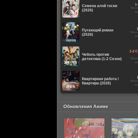
1
Семена алой тоски
Мно
(2026)
з
Пугающий роман
Мно
(2026)
з
1-2 С
Чеболь против
детектива (1-2 Сезон)
Мно
з
Квартирная работа /
Мно
Квартира (2026)
з
Обновления Аниме