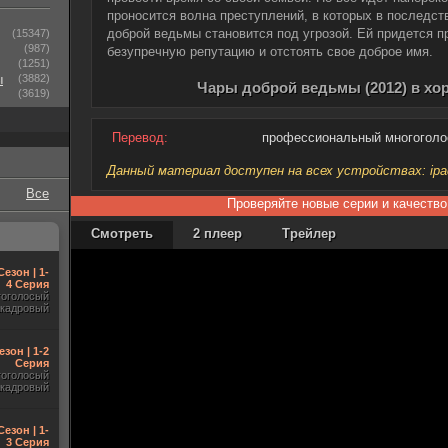
проносится волна преступлений, в которых в последс
доброй ведьмы становится под угрозой. Ей придется п
(15347)
(987)
безупречную репутацию и отстоять свое доброе имя.
(1251)
ы
(3882)
Чары доброй ведьмы (2012) в хо
(3619)
Перевод:
профессиональный многогол
Данный материал доступен на всех устройствах: ipad, 
Все
Проверяйте новые серии и качество
Смотреть
2 плеер
Трейлер
Сезон | 1-
4 Серия
гоголосый
акадровый
езон | 1-2
Серия
гоголосый
акадровый
Сезон | 1-
3 Серия