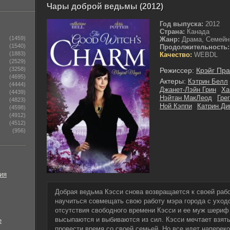
Чары доброй ведьмы (2012)
Год выпуска:
2012
Страна:
Канада
(1459)
Жанр:
Драма, Семейн
(1540)
Продолжительность:
(1883)
Качество:
WEBDL
(2529)
(3258)
Режиссер:
Крэйг Пр
(4695)
Актеры:
Кэтрин Белл
(4444)
Джанет-Лэйн Грин
Ха
(4439)
Нэйтан МакЛеод
Гре
(4823)
Ной Кэппи
Катрин Д
(4598)
(4912)
(4512)
(956)
ия
Добрая ведьма Кэсси снова возвращается к своей работ
научиться совмещать свою работу мэра города с уход
отсутствия свободного времени Кэсси и ее муж шериф
высыпаются и выбиваются из сил. Кэсси мечтает взять
е
провести время со своей семьей. Но все идет наперекос