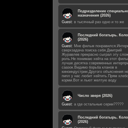
Подразделение специальн
назначения (2026)
Guest
:
в тысячный раз одно и то же
Последний богатырь. Кол
(2026)
Guest
:
Мне фильм понравился.Интер
сверхзадача поиска себя.Дмитрий
Журавлев прекрасно сыграл эту сло
роль.Не понимаю хейта на этот фил
лучше десятка современных интерпр
саазок.Видимо борьба кланов в
киноиндустрии.Другого объяснения н
пипл у нас любит хейтить.Прям хлеб
корми.Вот и льют желтую воду
Число зверя (2026)
Guest
:
а где остальные серии?????
Последний богатырь. Кол
(2026)