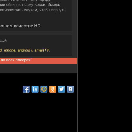
твии обвиняют саму Кэсси. Имидж
ротивостоять слухам, чтобы вернуть
рошем качестве HD
осый
iphone, android и smartTV.
 во всех плеерах!