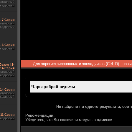
гоголосый
акадровый
1-7 Серия
гоголосый
акадровый
1-6 Серия
акадровый
Для зарегистрированных и закладчиков (Ctrl+D) - нов
Сезон | 1-
14 Серия
гоголосый
акадровый
-14 Серия
гоголосый
акадровый
Не найдено ни одного результата, соо
-11 Серия
Рекомендации:
акадровый
Убедитесь, что Вы включили модуль в админке.