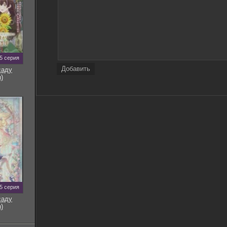
5 серия
Добавить
саду
)
5 серия
саду
)