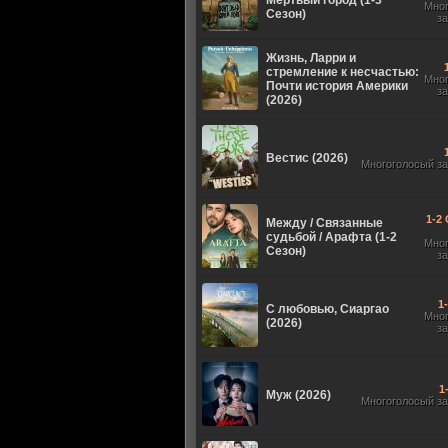
Мертвый город (1-3
Мно
Сезон)
з
Жизнь, Ларри и
стремление к несчастью:
Мно
Почти история Америки
з
(2026)
Вестис (2026)
Многоголосый з
1-2 
Между / Связанные
судьбой / Арафта (1-2
Мно
Сезон)
з
1
С любовью, Сиаргао
Мно
(2026)
з
1
Муж (2026)
Многоголосый з