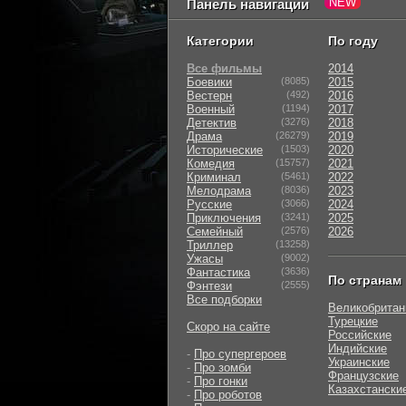
Панель навигации
Категории
По году
Все фильмы
2014
Боевики
(8085)
2015
Вестерн
(492)
2016
Военный
(1194)
2017
Детектив
(3276)
2018
Драма
(26279)
2019
Исторические
(1503)
2020
Комедия
(15757)
2021
Криминал
(5461)
2022
Мелодрама
(8036)
2023
Русские
(3066)
2024
Приключения
(3241)
2025
Семейный
(2576)
2026
Триллер
(13258)
Ужасы
(9002)
Фантастика
(3636)
По странам
Фэнтези
(2555)
Все подборки
Великобритан
Турецкие
Скоро на сайте
Российские
Индийские
-
Про супергероев
Украинские
-
Про зомби
Французские
-
Про гонки
Казахстански
-
Про роботов