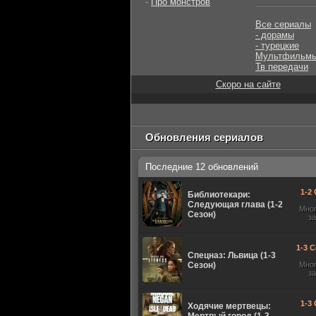
-
Про монстров
Все сериалы
- дорамы
- турецкие
Мультфильм
Тв передачи
Скоро на сайте
Обновления сериалов
Последние 12 обновлений
1-2 
Библиотекари:
Следующая глава (1-2
Мно
Сезон)
з
1-3 С
Спецназ: Львица (1-3
Сезон)
Мно
з
1-3 
Ходячие мертвецы: