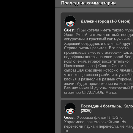
Последние комментарии
Далекий город (1-3 Сезон)
Guest
:
Я бы хотела иметь такого муж
Эрол. Умный, интеллигентный, всегда
аккуратный и красивый как мужчина.
Хороший сотрудник и отличный друг!
Сериал очень нравится. Его просто
проживаешь вместе с актерами.Как ж
подобраны актеры на свои роли! Все,
исключения, играют восхитительно!
Прекрасная пара ( Озан и Синем ),
сыгравшая красивую историю любви
что в конце сезона разбили эту любо
клочья и разнесли в разные стороны.
значит будет продолжение их истории.
Без них никак.И дубляж прекрасный
огромное СПАСИБО!г. Минск
Последний богатырь. Кол
(2026)
Guest
:
Хороший фильм! ЛЮблю
Харламова, зря его захейтили. Ну
перенесли паука и перенесли, че ман
то.