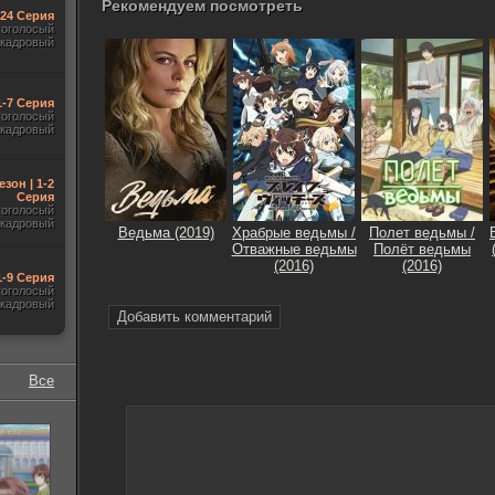
Рекомендуем посмотреть
-24 Серия
гоголосый
акадровый
1-7 Серия
гоголосый
акадровый
езон | 1-2
Серия
гоголосый
акадровый
Ведьма (2019)
Храбрые ведьмы /
Полет ведьмы /
Отважные ведьмы
Полёт ведьмы
(2016)
(2016)
1-9 Серия
гоголосый
акадровый
Добавить комментарий
Все