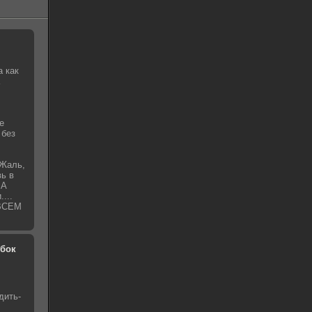
а как
е
 без
!Жаль,
вь в
 А
...
.ВСЕМ
обок
дить-