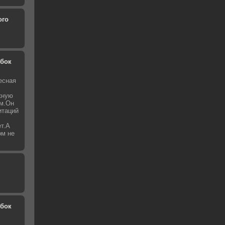
ого
обок
есная
жную
ьм.Он
итаций
ет.А
ом не
обок