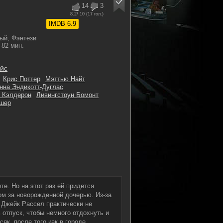
14
3
8.2
/ 10 (
17
гол.)
IMDB 6.9
ый, Фэнтези
82 мин.
айс
Крис Поттер
Мэттью Найт
нна Эндикотт-Дуглас
г Кэлдерон
Ливингстоун Бомонт
ишер
е. Но на этот раз ей придется
ом за новорожденной дочерью. Из-за
 Джейк Рассел практически не
 отпуск, чтобы немного отдохнуть и
як, после того как в городе