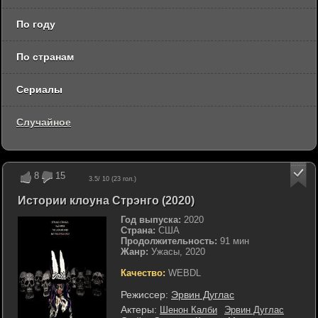
По году
По странам
Сериалы
Случайное
8
15
3.5
/ 10 (
23
гол.)
Истории клоуна Стрэнго (2020)
Год выпуска:
2020
Страна:
США
Продолжительность:
91 мин
Жанр:
Ужасы, 2020
Качество:
WEBDL
Режиссер:
Эрвин Дуглас
Актеры:
Шенон Калби
Эрвин Дуглас