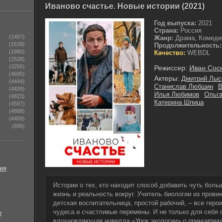
Иваново счастье. Новые истории (2021)
Год выпуска:
2021
Страна:
Россия
(1457)
Жанр:
Драма, Комеди
(1539)
Продолжительность:
(1880)
Качество:
WEBDL
(2528)
(3255)
Режиссер:
Иван Сос
(4695)
Актеры:
Дмитрий Лыс
(4444)
Станислав Любшин
В
(4439)
Илья Любимов
Ольга
(4823)
Катерина Шпица
(4597)
(4888)
(4459)
(895)
ия
Истории о тех, кто находит способ добавить чуть бол
жизнь и реальность вокруг. Учитель биологии из пров
детская воспитательница, простой рабочий, – все геро
чудеса и счастливые перемены. И не только для себя
е
вдохновляющая новелла «Урок экологии» о принципиал