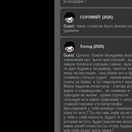
Благодарю,!
СОУЛМ8ЙТ (2026)
Guest
:
таких сюжетов было множеств
удивили.
Холод (2026)
Guest
:
Цитата: Guestк блондинке воо
сожаления нет, была проститукой , 
замуж попала в хорошее семью, муж 
но дал подпись на развод, захотел в
жену на последок , она убила его и б
сломала столько судеб , напомнимаю
спала за бабки, а тут недотрога с му
Мама пацанов отомстила - считаю вс
верно и справедливо , не понимаю в 
трагедия ее жизни , кроме глупости.
ситуация ни в какое сравнение с сит
главной героини это катастрофа
бесспорнаяА у тебя вообще сожалени
кому-то есть? Ты поставь себя на её 
у тебя к себе жалость будет! А то что
которая мстить будет,вероятнее всег
маме ихней отомстит,ты этому будеш
или тебе будет жаль маму?