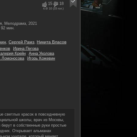
15
18
4.6
/ 10 (
33
гол.)
я, Мелодрама, 2021
92 мин.
нин
,
Сергей Рамз
,
Никита Власов
енков
Ирина Пегова
алерия Крейн
Анна Уколова
 Ломоносова
Игорь Кожевин
ьше светлых красок в повседневную
инциальной школы, врач из Москвы,
и берут в собственные руки простые
 одних. Открывает альманах
ьном учителе, который меняет