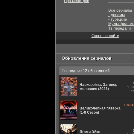
-
Про монстров
Все сериалы
- дорамы
- турецкие
Мультфильм
Тв передачи
Скоро на сайте
Обновления сериалов
Последние 12 обновлений
Нарковойна: Заговор
Мно
молчания (2026)
з
1-8 Се
Великолепная пятерка
(1-8 Сезон)
Ягами Эйко