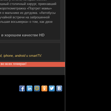
ешный столичный хирург, приехавший
я короткометражка «Портрет мамы»
я о мальчике из детдома. «Автобусы
лучайной встречи на заброшенной
льшая восьмерка» о том, как двое
) в хорошем качестве HD
iphone, android и smartTV.
 во всех плеерах!