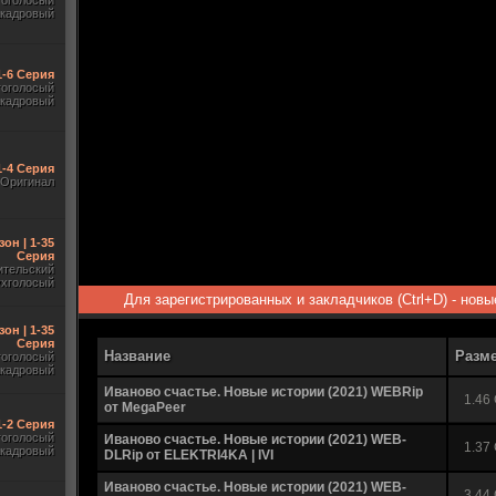
гоголосый
акадровый
1-6 Серия
гоголосый
акадровый
1-4 Серия
Оригинал
зон | 1-35
Серия
ительский
ухголосый
Для зарегистрированных и закладчиков (Ctrl+D) - нов
зон | 1-35
Серия
Название
Разм
гоголосый
акадровый
Иваново счастье. Новые истории (2021) WEBRip
1.46
от MegaPeer
 1-2 Серия
гоголосый
Иваново счастье. Новые истории (2021) WEB-
1.37
акадровый
DLRip от ELEKTRI4KA | IVI
Иваново счастье. Новые истории (2021) WEB-
3.44