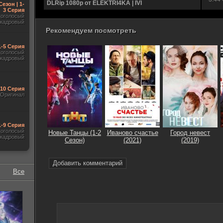
DLRip 1080p от ELEKTRI4KA | IVI
Сезон | 1-
3 Серия
гоголосый
акадровый
Рекомендуем посмотреть
1-5 Серия
гоголосый
акадровый
-10 Серия
Оригинал
1-9 Серия
гоголосый
Новые Танцы (1-2
Иваново счастье
Город невест
акадровый
Сезон)
(2021)
(2019)
Добавить комментарий
Все