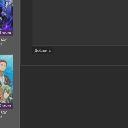
5 серия
саду
)
Добавить
5 серия
саду
)