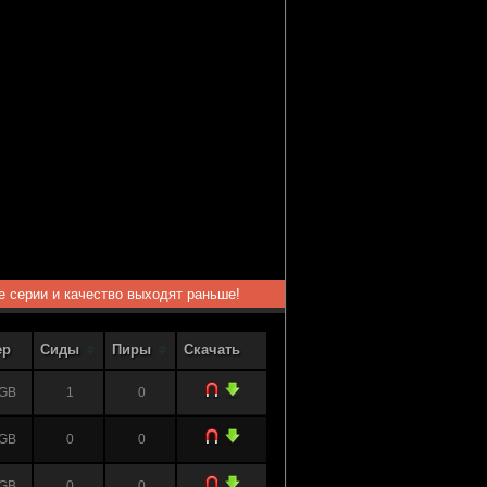
ые серии и качество выходят раньше!
ер
Сиды
Пиры
Скачать
 GB
1
0
 GB
0
0
 GB
0
0