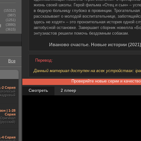
жизнь своей школы. Герой фильма «Отец и сын» – усп
в бедную больницу глубоко в провинции. Трогательна
(15312)
(987)
рассказывает о молодой воспитательнице, заботящейс
(1251)
здесь не ходят» – это пронзительная история одной с
ы
(3880)
автобусной остановке. Завершает сборник новелла «Бо
(3615)
энтузиастов решили помочь бездомным собакам.
Иваново счастье. Новые истории (2021
Перевод:
Все
Данный материал доступен на всех устройствах: ipad, 
Проверяйте новые серии и качество
1-2 Серия
Смотреть
2 плеер
гоголосый
акадровый
зон | 1-28
Серия
Оригинал
(русский)
1-4 Серия