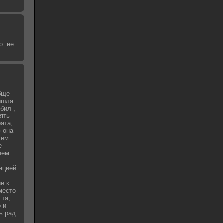
о. не
бще
вышла
бил ,
зять
рата,
 она
жем.
е
чем
уацией
е к
место
 та,
о и
ь рад