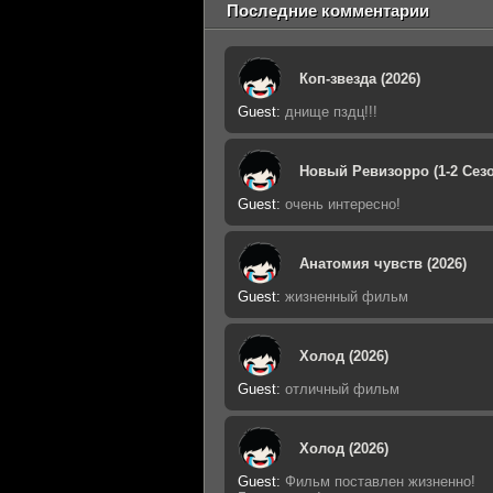
Последние комментарии
Коп-звезда (2026)
Guest
:
днище пздц!!!
Новый Ревизорро (1-2 Сезо
Guest
:
очень интересно!
Анатомия чувств (2026)
Guest
:
жизненный фильм
Холод (2026)
Guest
:
отличный фильм
Холод (2026)
Guest
:
Фильм поставлен жизненно!