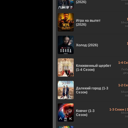
Мно
(2026)
з
Игра на вылет
Мно
(2026)
з
Холод (2026)
1-4 Се
Клюквенный щербет
(1-4 Сезон)
Люб
дв
1-2 Се
Далекий город (1-3
Сезон)
Мно
з
1-3 Сезон |
Ковчег (1-3
Мно
Сезон)
з