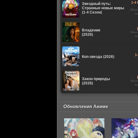
1-4 
Звездный путь:
Странные новые миры
Мно
(1-4 Сезон)
з
Владение
Мно
(2026)
з
1
Коп-звезда (2026)
Закон природы
Мно
(2026)
з
Обновления Аниме