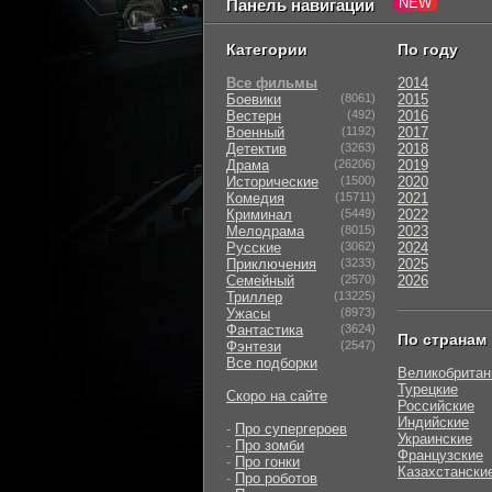
Панель навигации
Категории
По году
Все фильмы
2014
Боевики
(8061)
2015
Вестерн
(492)
2016
Военный
(1192)
2017
Детектив
(3263)
2018
Драма
(26206)
2019
Исторические
(1500)
2020
Комедия
(15711)
2021
Криминал
(5449)
2022
Мелодрама
(8015)
2023
Русские
(3062)
2024
Приключения
(3233)
2025
Семейный
(2570)
2026
Триллер
(13225)
Ужасы
(8973)
Фантастика
(3624)
По странам
Фэнтези
(2547)
Все подборки
Великобритан
Турецкие
Скоро на сайте
Российские
Индийские
-
Про супергероев
Украинские
-
Про зомби
Французские
-
Про гонки
Казахстански
-
Про роботов