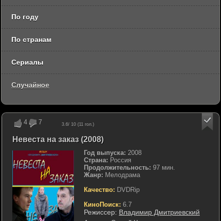
По году
По странам
Сериалы
Случайное
4
7
3.6
/ 10 (
11
гол.)
Невеста на заказ (2008)
Год выпуска:
2008
Страна:
Россия
Продолжительность:
97 мин.
Жанр:
Мелодрама
Качество:
DVDRip
КиноПоиск:
6.7
Режиссер:
Владимир Дмитриевский