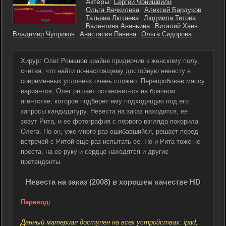
Актеры:
Сергей Чонишвили
Ольга Вечкилева
Алексей Бардуков
Татьяна Лютаева
Людмила Титова
Валентина Ананьина
Виталий Хаев
Владимир Чуприков
Анастасия Панина
Ольга Сидорова
Хирург Олег Романов крайне придирчив к женскому полу,
считая, что найти по-настоящему достойную невесту в
современных условиях очень сложно. Перепробовав массу
вариантов, Олег решает остановиться на брачном
агентстве, которое подберет ему подходящую под его
запросы кандидатуру. Невеста на заказ находится, ее
зовут Рита, и ее фотография с первого взгляда покорила
Олега. Но он, уже много раз ошибавшийся, решает перед
встречей с Ритой еще раз испытать ее. Но и Рита тоже не
проста, на ее руку и сердце находятся и другие
претенденты.
Невеста на заказ (2008) в хорошем качестве HD
Перевод:
Данный материал доступен на всех устройствах: ipad,