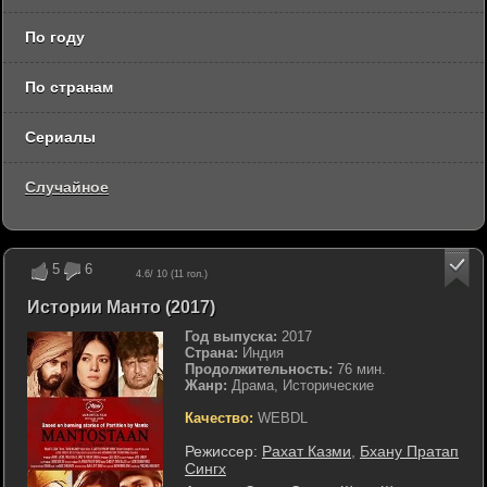
По году
По странам
Сериалы
Случайное
5
6
4.6
/ 10 (
11
гол.)
Истории Манто (2017)
Год выпуска:
2017
Страна:
Индия
Продолжительность:
76 мин.
Жанр:
Драма, Исторические
Качество:
WEBDL
Режиссер:
Рахат Казми
,
Бхану Пратап
Сингх