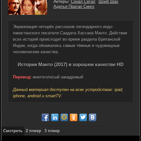
Актеры:
Сонал Сегал
Шоиб Шах
Адитья Пратап Сингх
Экранизация четырёх рассказов легендарного индо-
пакистанского писателя Саадата Хассана Манто. Действие
всех историй происходит во время раздела Британской
Индии, когда обнажались самые тёмные и чудовищные
человеческие качества.
Истории Манто (2017) в хорошем качестве HD
Перевод:
многоголосый закадровый
Данный материал доступен на всех устройствах: ipad,
iphone, android и smartTV.
Смотреть
2 плеер
3 плеер