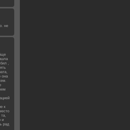
о. не
бще
вышла
бил ,
зять
рата,
 она
жем.
е
чем
уацией
е к
место
 та,
о и
ь рад