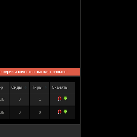
ые серии и качество выходят раньше!
ер
Сиды
Пиры
Скачать
 GB
0
1
 GB
0
0