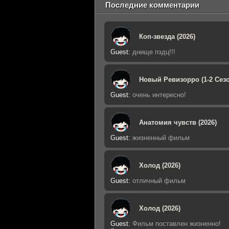
Последние комментарии
Коп-звезда (2026)
Guest
:
днище пздц!!!
Новый Ревизорро (1-2 Сезо
Guest
:
очень интересно!
Анатомия чувств (2026)
Guest
:
жизненный фильм
Холод (2026)
Guest
:
отличный фильм
Холод (2026)
Guest
:
Фильм поставлен жизненно!