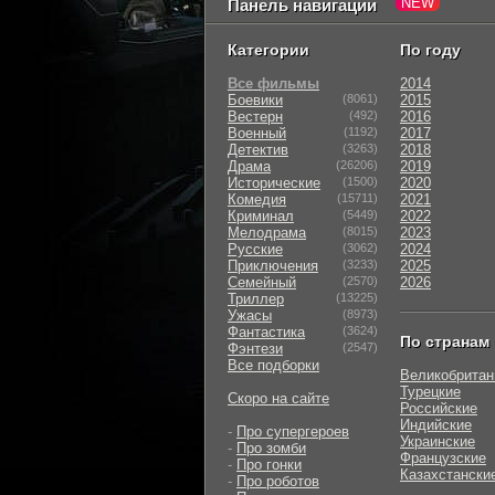
Панель навигации
Категории
По году
Все фильмы
2014
Боевики
(8061)
2015
Вестерн
(492)
2016
Военный
(1192)
2017
Детектив
(3263)
2018
Драма
(26206)
2019
Исторические
(1500)
2020
Комедия
(15711)
2021
Криминал
(5449)
2022
Мелодрама
(8015)
2023
Русские
(3062)
2024
Приключения
(3233)
2025
Семейный
(2570)
2026
Триллер
(13225)
Ужасы
(8973)
Фантастика
(3624)
По странам
Фэнтези
(2547)
Все подборки
Великобритан
Турецкие
Скоро на сайте
Российские
Индийские
-
Про супергероев
Украинские
-
Про зомби
Французские
-
Про гонки
Казахстански
-
Про роботов