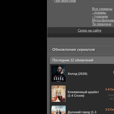
-
Про монстров
Все сериалы
- дорамы
- турецкие
Мультфильм
Тв передачи
Скоро на сайте
Обновления сериалов
Последние 12 обновлений
Холод (2026)
1-4 Се
Клюквенный щербет
(1-4 Сезон)
Люб
дв
1-2 Се
Далекий город (1-3