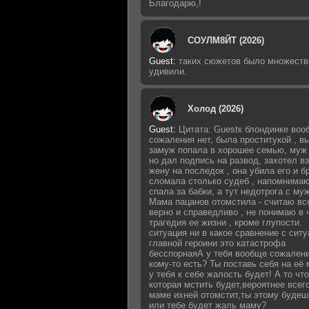
Благодарю,!
СОУЛМ8ЙТ (2026)
Guest
:
таких сюжетов было множеств
удивили.
Холод (2026)
Guest
:
Цитата: Guestк блондинке воо
сожаления нет, была проститукой , 
замуж попала в хорошее семью, муж 
но дал подпись на развод, захотел в
жену на последок , она убила его и б
сломала столько судеб , напомнимаю
спала за бабки, а тут недотрога с му
Мама пацанов отомстила - считаю вс
верно и справедливо , не понимаю в 
трагедия ее жизни , кроме глупости.
ситуация ни в какое сравнение с сит
главной героини это катастрофа
бесспорнаяА у тебя вообще сожалени
кому-то есть? Ты поставь себя на её 
у тебя к себе жалость будет! А то что
которая мстить будет,вероятнее всег
маме ихней отомстит,ты этому будеш
или тебе будет жаль маму?