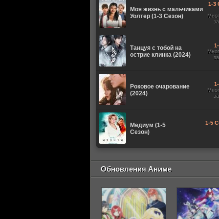
1-3 
Моя жизнь с мальчиками
Уолтер (1-3 Сезон)
Мно
з
1
Танцуя с тобой на
Мно
острие клинка (2024)
з
1
Роковое очарование
Мно
(2024)
з
1-5 С
Медиум (1-5
Сезон)
Обновления Аниме