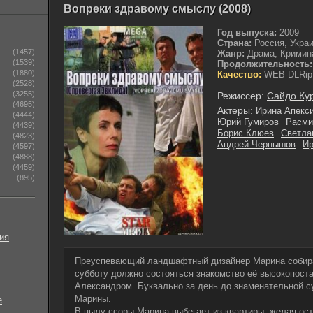
Вопреки здравому смыслу (2008)
Год выпуска:
2009
Страна:
Россия, Укра
(1457)
Жанр:
Драма, Кримин
(1539)
Продолжительность:
(1880)
Качество:
WEB-DLRip
(2528)
(3255)
Режиссер:
Сайдо Ку
(4695)
Актеры:
Ирина Апекс
(4444)
Юрий Гумиров
Расми
(4439)
Борис Клюев
Светла
(4823)
Андрей Чернышов
Ир
(4597)
(4888)
(4459)
(895)
ия
Преуспевающий ландшафтный дизайнер Марина собир
субботу должно состояться знакомство её высокопост
Александром. Буквально за день до знаменательной с
Марины.
е
В пылу ссоры Марина выбегает из квартиры, желая ост