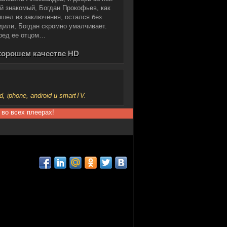
й знакомый, Богдан Прокофьев, как
шел из заключения, остался без
адили, Богдан скромно умалчивает.
еред ее отцом…
 хорошем качестве HD
iphone, android и smartTV.
 во всех плеерах!