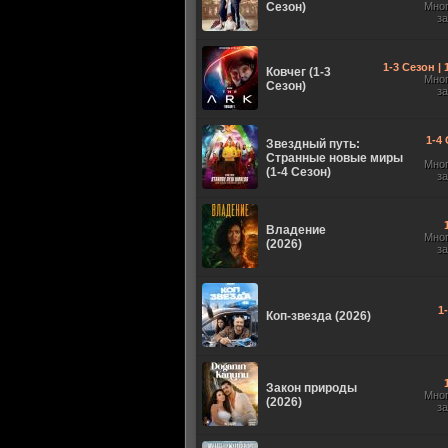
Сезон)
Мно
з
1-3 Сезон |
Ковчег (1-3
Мно
Сезон)
з
1-4 
Звездный путь:
Странные новые миры
Мно
(1-4 Сезон)
з
Владение
Мно
(2026)
з
1
Коп-звезда (2026)
Закон природы
Мно
(2026)
з