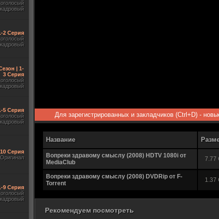
гоголосый
акадровый
 1-2 Серия
гоголосый
акадровый
Сезон | 1-
3 Серия
гоголосый
акадровый
1-5 Серия
Для зарегистрированных и закладчиков (Ctrl+D) - нов
гоголосый
акадровый
Название
Разм
-10 Серия
Вопреки здравому смыслу (2008) HDTV 1080i от
Оригинал
7.77
MediaClub
Вопреки здравому смыслу (2008) DVDRip от F-
1.37
Torrent
1-9 Серия
гоголосый
акадровый
Рекомендуем посмотреть