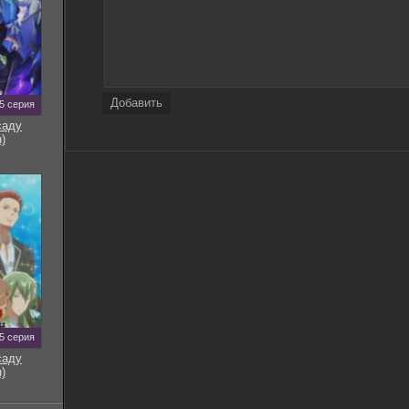
Добавить
5 серия
саду
)
5 серия
саду
)