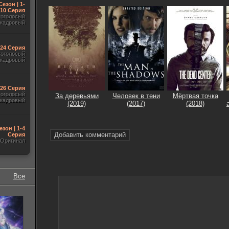
Сезон | 1-
10 Серия
гоголосый
акадровый
-24 Серия
гоголосый
акадровый
-26 Серия
гоголосый
За деревьями
Человек в тени
Мёртвая точка
акадровый
(2019)
(2017)
(2018)
езон | 1-4
Добавить комментарий
Серия
Оригинал
Все