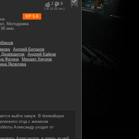
2
9
1.8
/ 10 (
11
гол.)
KP 5.9
ина
ал, Мелодрама
90 мин.
рбанов
имова
Андрей Биланов
 Джабраилов
Андрей Кайков
на Фатина
Михаил Хмуров
ина Яковлева
ается выйти замуж. В ближайшую
авленного отца с женихом
убботы Александр уходит от
ановить Александра, и дверь за ней