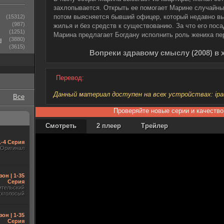
захлопывается. Открыть ее помогает Марине случайны
потом выясняется бывший офицер, который недавно вы
(15312)
(987)
жилья и без средств к существованию. За что его пос
(1251)
Марина предлагает Богдану исполнить роль жениха п
ы
(3880)
(3615)
Вопреки здравому смыслу (2008) в
Перевод:
Данный материал доступен на всех устройствах: ipad, 
Все
Проверяйте новые серии и качество
Смотреть
2 плеер
Трейлер
1-4 Серия
Оригинал
зон | 1-35
Серия
ительский
ухголосый
зон | 1-35
Серия