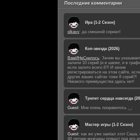
Последние комментарии
Ира (1-2 Сезон)
olkavv
:
да смешной сериал!
Коп-звезда (2026)
ВамИНеСнилось
:
Зачем вы указывает
залили 10 серий (и в шапке, и в графи
если залито всего 8?! И зачем
регистрироваться на этом сайте, есл
других ваших сайтах тоже 8 серий?!
Никакого преимущества здесь нет!
Трепет сердца навсегда (20
Guest
:
Мне очень понравилось ;_;
Мастер игры (1-2 Сезон)
Guest
:
как же уже заебал этот Саша,
40 летние мужчины пляшут под его д