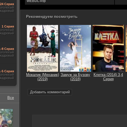
WEBDL-Rip
-24 Серия
гоголосый
акадровый
Рекомендуем посмотреть
1 Серия
гоголосый
акадровый
 1-8 Серия
гоголосый
акадровый
1-5 Серия
Мокалик (Механик)
Замуж за Бузову
Клетка (2014) 3,4
гоголосый
акадровый
(2019)
(2018)
Серия
Добавить комментарий
Все