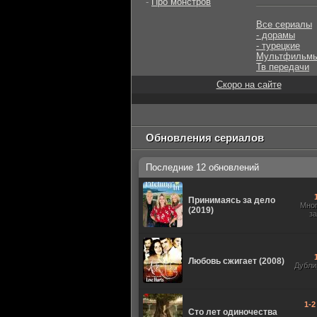
-
Про монстров
Все сериалы
- дорамы
- турецкие
Мультфильм
Тв передачи
Скоро на сайте
Обновления сериалов
Последние 12 обновлений
Принимаясь за дело
Мно
(2019)
з
Любовь сжигает (2008)
Дубли
1-2
Сто лет одиночества