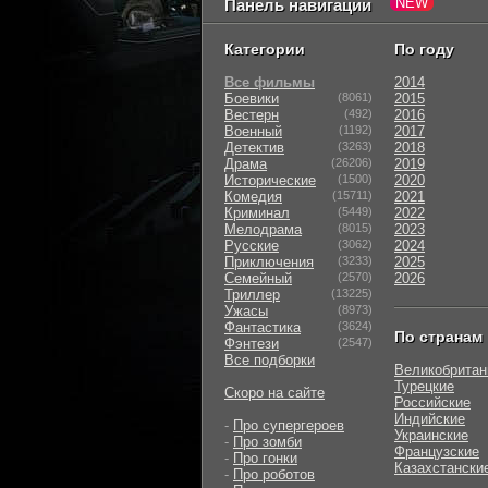
Панель навигации
Категории
По году
Все фильмы
2014
Боевики
(8061)
2015
Вестерн
(492)
2016
Военный
(1192)
2017
Детектив
(3263)
2018
Драма
(26206)
2019
Исторические
(1500)
2020
Комедия
(15711)
2021
Криминал
(5449)
2022
Мелодрама
(8015)
2023
Русские
(3062)
2024
Приключения
(3233)
2025
Семейный
(2570)
2026
Триллер
(13225)
Ужасы
(8973)
Фантастика
(3624)
По странам
Фэнтези
(2547)
Все подборки
Великобритан
Турецкие
Скоро на сайте
Российские
Индийские
-
Про супергероев
Украинские
-
Про зомби
Французские
-
Про гонки
Казахстански
-
Про роботов