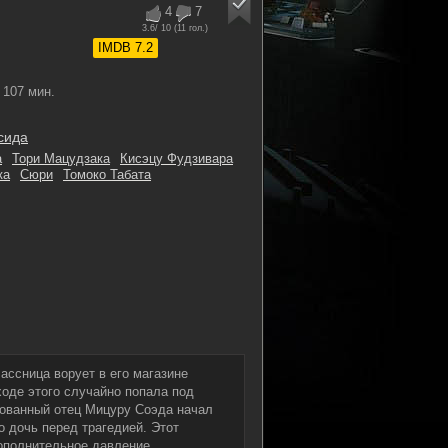
4
7
3.6
/ 10 (
11
гол.)
IMDB 7.2
107 мин.
сида
а
Тори Мацудзака
Кисэцу Фудзивара
ка
Сюри
Томоко Табата
ассница ворует в его магазине
ходе этого случайно попала под
дованный отец Мицуру Соэда начал
о дочь перед трагедией. Этот
ополнительное давление.