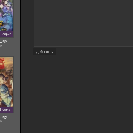
5 серия
саду
)
Добавить
5 серия
саду
)