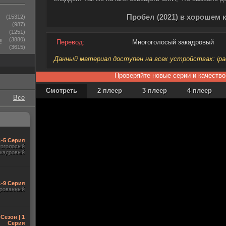
Пробел (2021) в хорошем 
(15312)
(987)
(1251)
ы
(3880)
Перевод:
Многоголосый закадровый
(3615)
Данный материал доступен на всех устройствах: ipad, 
Проверяйте новые серии и качество
Смотреть
2 плеер
3 плеер
4 плеер
Все
1-5 Серия
гоголосый
акадровый
1-9 Серия
рованный
 Сезон | 1
Серия