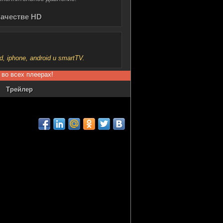
качестве HD
iphone, android и smartTV.
 во всех плеерах!
Трейлер