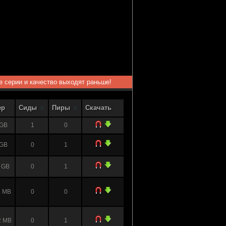
ые серии и качество выходят раньше!
ер
Сиды
Пиры
Скачать
 GB
1
0
 GB
0
1
 GB
0
1
8 MB
0
0
2 MB
0
1