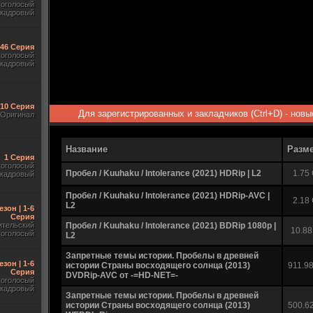
гоголосый
акадровый
-46 Серия
гоголосый
акадровый
-10 Серия
Для зарегистрированных и закладчиков (Ctrl+D) - нов
Оригинал
Название
Разм
1 Серия
гоголосый
Пробел / Kuuhaku / Intolerance (2021) HDRip | L2
1.75
акадровый
Пробел / Kuuhaku / Intolerance (2021) HDRip-AVC |
2.18
L2
езон | 1-6
Серия
ительский
Пробел / Kuuhaku / Intolerance (2021) BDRip 1080p |
10.88
гоголосый
L2
Запретные темы истории. Пробелы в древней
езон | 1-6
истории Страны восходящего солнца (2013)
911.9
Серия
DVDRip-AVC от -=HD-NET=-
гоголосый
акадровый
Запретные темы истории. Пробелы в древней
истории Страны восходящего солнца (2013)
500.6