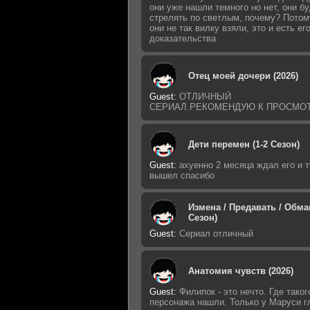
они уже нашли темного но нет, они б
стрелять по светлым, почему? Потом
они не так вилку взяли, это и есть ег
доказательства
Отец моей дочери (2026)
Guest
:
ОТЛИЧНЫЙ
СЕРИАЛ.РЕКОМЕНДУЮ К ПРОСМО
Дети перемен (1-2 Сезон)
Guest
:
ахуенно 2 месяца ждал его и т
вышел спасибо
Измена / Предавать / Обман
Сезон)
Guest
:
Сериал отличный
Анатомия чувств (2026)
Guest
:
Филипок - это нечто. Где таког
персонажа нашли. Только у Маруси г