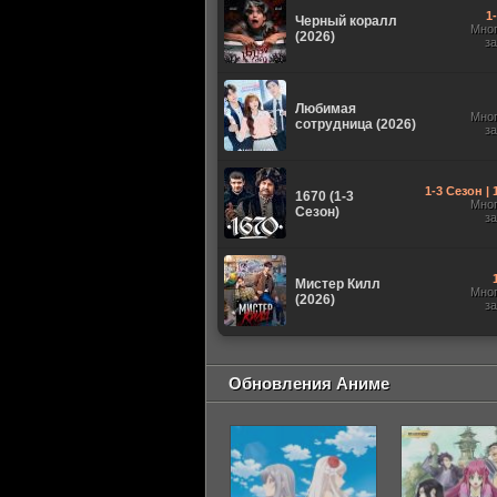
1
Черный коралл
Мно
(2026)
з
Любимая
Мно
сотрудница (2026)
з
1-3 Сезон |
1670 (1-3
Мно
Сезон)
з
Мистер Килл
Мно
(2026)
з
Обновления Аниме