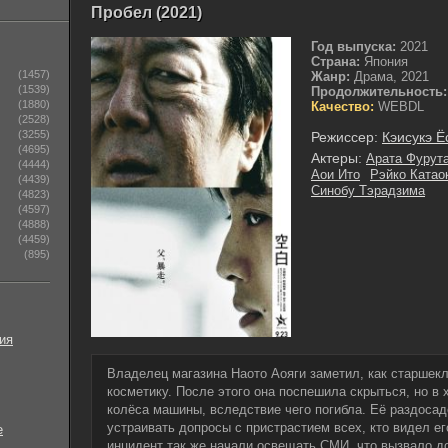
Пробел (2021)
Год выпуска:
2021
Страна:
Япония
(1457)
Жанр:
Драма, 2021
(1539)
Продолжительность:
(1880)
Качество:
WEBDL
(2528)
(3255)
Режиссер:
Кэисукэ Ё
(4695)
Актеры:
Арата Фурут
(4444)
Аои Ито
Рэйко Катао
(4439)
Синобу Тэрадзима
(4823)
(4597)
(4888)
(4459)
(895)
ия
Владелец магазина Наото Аояги заметил, как старшекл
косметику. После этого она поспешила скрыться, но в 
колёса машины, вследствие чего погибла. Её раздоса
устраивать допросы с пристрастием всех, кто видел ег
е
инцидент так же начали освещать СМИ, что вызвало д