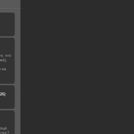
е, что
ке),
и на
26)
 ещё
утку?,