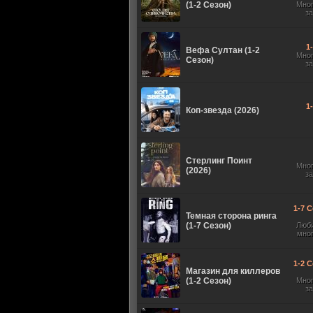
(1-2 Сезон)
Мно
з
1
Вефа Султан (1-2
Мно
Сезон)
з
1
Коп-звезда (2026)
Стерлинг Поинт
Мно
(2026)
з
1-7 С
Темная сторона ринга
(1-7 Сезон)
Люб
мно
1-2 С
Магазин для киллеров
(1-2 Сезон)
Мно
з