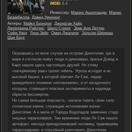
IMDB:
6.4
Режиссер:
Марио Аццопарди
,
Марко
Брамбилла
,
Дэвид Уиннинг
Актеры:
Майкл Брэндон
Джонатан Хайд
Джорджина Райлэнс
Шило Стронг
Эрик фон Деттен
Софи Уорд
Лиза Зейн
Омид Джалили
Зольтан Шерешш
Шан Брук
Оказавшись по воле случая на острове Динотопия, где в
мире и согласии живут люди и динозавры, братья Дэвид и
Карл нашли здесь настоящих друзей. Но этому
«затерянному раю» грозит гибель. Угроза исходит и из
высокой башни, в которой обитает Ле Саж, лидер
враждебного племени «изгнанников», и от загадочного
колдуна, ставящего опасные эксперименты в надежде
обрести бессмертие.
Но самая большая опасность - начали терять свою силу
солнечные камни, служащие источниками жизни
Динотопии. А в миле от Города Водопадов замечено стадо
хищных тиранозавров. Тем временем люди Ле Саж нашли
артефакт, некогда принадлежавший человеку, правившему
тиранозаврами, и способный уничтожить Динотопию.