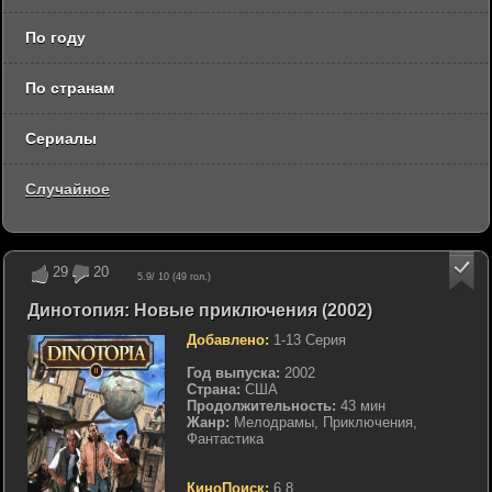
По году
По странам
Сериалы
Случайное
29
20
5.9
/ 10 (
49
гол.)
Динотопия: Новые приключения (2002)
Добавлено:
1-13 Серия
Год выпуска:
2002
Страна:
США
Продолжительность:
43 мин
Жанр:
Мелодрамы, Приключения,
Фантастика
КиноПоиск:
6.8