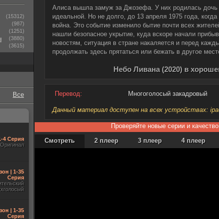
Алиса вышла замуж за Джозефа. У них родилась дочь
идеальной. Но не долго, до 13 апреля 1975 года, когд
(15312)
(987)
война. Это событие изменило бытие почти всех жителе
(1251)
нашли безопасное укрытие, куда вскоре начали прибыв
ы
(3880)
новостям, ситуация в стране накаляется и перед кажд
(3615)
продолжать здесь прятаться или бежать в другое мест
Небо Ливана (2020) в хороше
Перевод:
Многоголосый закадровый
Все
Данный материал доступен на всех устройствах: ipad, 
Проверяйте новые серии и качество
1-4 Серия
Смотреть
2 плеер
3 плеер
4 плеер
Оригинал
зон | 1-35
Серия
ительский
ухголосый
зон | 1-35
Серия