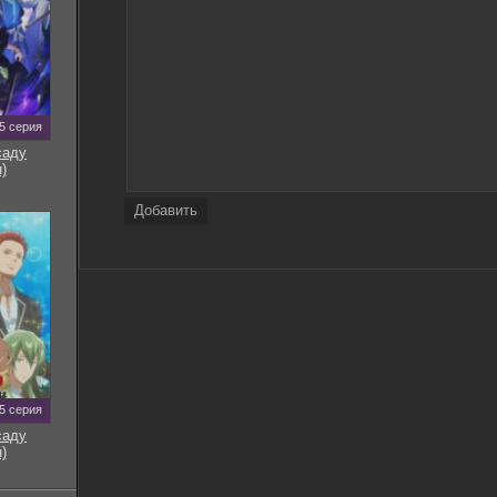
5 серия
саду
)
Добавить
5 серия
саду
)