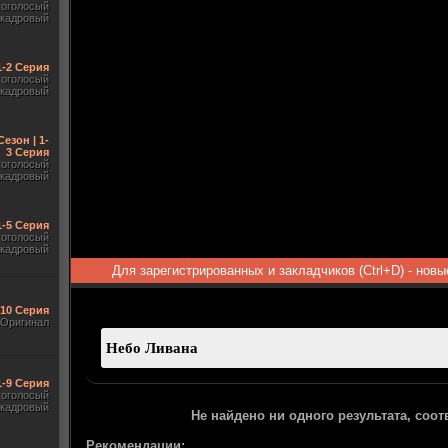
гоголосый
акадровый
 1-2 Серия
гоголосый
акадровый
Сезон | 1-
3 Серия
гоголосый
акадровый
1-5 Серия
гоголосый
акадровый
Для зарегистрированных и закладчиков (Ctrl+D) - нов
-10 Серия
Оригинал
1-9 Серия
гоголосый
акадровый
Не найдено ни одного результата, соо
Рекомендации: