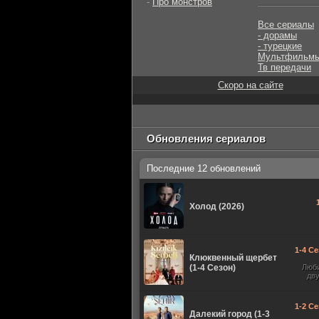
-
Про монстров
Все сериалы
- дорамы
- турецкие
Мультфильм
Тв передачи
Скоро на сайте
Обновления сериалов
Последние 12 обновлений
Холод (2026)
1-4 Се
Клюквенный щербет
(1-4 Сезон)
Люб
дв
1-2 Се
Далекий город (1-3