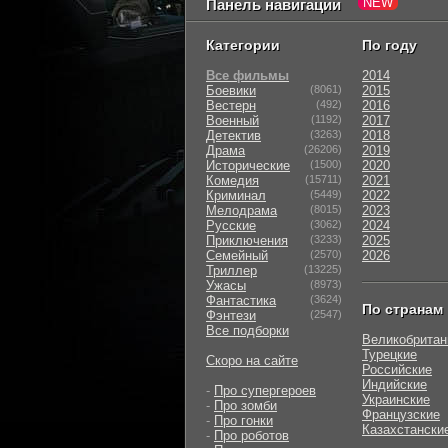
Панель навигации
Категории
По году
Все фильмы
2014
Боевики
(8061)
2015
Вестерн
(492)
2016
Военный
(1192)
2017
Детектив
(3263)
2018
Драма
(26206)
2019
Исторические
(1500)
2020
Комедия
(15711)
2021
Криминал
(5449)
2022
Мелодрама
(8015)
2023
Русские
(3062)
2024
Приключения
(3233)
2025
Семейный
(2570)
2026
Триллер
(13225)
Ужасы
(8973)
Фантастика
(3624)
По странам
Фэнтези
(2547)
Все подборки
Великобритан
Турецкие
Скоро на сайте
Российские
Индийские
-
Про супергероев
Украинские
-
Про зомби
Французские
-
Про гонки
Казахстански
-
Про роботов