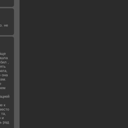
о. не
бще
вышла
бил ,
зять
рата,
 она
жем.
е
чем
уацией
е к
место
 та,
о и
ь рад