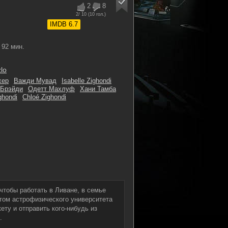
2
8
2
/ 10 (
10
гол.)
IMDB 6.7
92 мин.
lo
хер
Важди Мувад
Isabelle Zighondi
Брэйди
Одетт Махлуф
Хани Тамба
ghondi
Chloé Zighondi
чтобы работать в Ливане, в семье
том астрофизического университета
ету и отправить кого-нибудь из
.