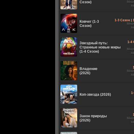
Сезон)
Мно
з
1-3 Сезон |
Ковчег (1-3
Мно
Сезон)
з
1-4 
Звездный путь:
Странные новые миры
Мно
(1-4 Сезон)
з
Владение
Мно
(2026)
з
1
Коп-звезда (2026)
Закон природы
Мно
(2026)
з