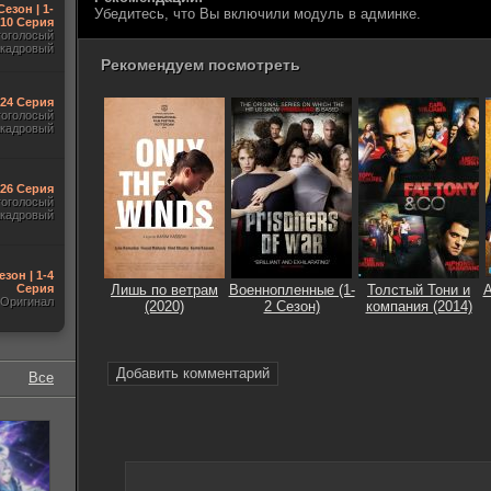
Сезон | 1-
Убедитесь, что Вы включили модуль в админке.
10 Серия
гоголосый
акадровый
Рекомендуем посмотреть
-24 Серия
гоголосый
акадровый
-26 Серия
гоголосый
акадровый
езон | 1-4
Серия
Лишь по ветрам
Военнопленные (1-
Толстый Тони и
А
Оригинал
(2020)
2 Сезон)
компания (2014)
Добавить комментарий
Все