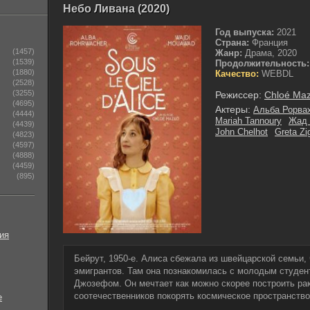
Небо Ливана (2020)
Год выпуска:
2021
Страна:
Франция
(1457)
Жанр:
Драма, 2020
(1539)
Продолжительность:
(1880)
Качество:
WEBDL
(2528)
(3255)
Режиссер:
Chloé Maz
(4695)
Актеры:
Альба Рорва
(4444)
Mariah Tannoury
Жад 
(4439)
John Chelhot
Greta Zi
(4823)
(4597)
(4888)
(4459)
(895)
ия
Бейрут, 1950-е. Алиса сбежала из швейцарской семьи, 
эмигрантов. Там она познакомилась с молодым студен
Джозефом. Он мечтает как можно скорее построить рак
соотечественников покорять космическое пространство
е