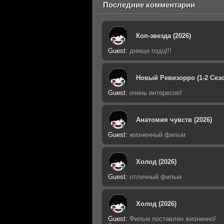
Последние комментарии
Коп-звезда (2026)
Guest
:
днище пздц!!!
Новый Ревизорро (1-2 Сезо
Guest
:
очень интересно!
Анатомия чувств (2026)
Guest
:
жизненный фильм
Холод (2026)
Guest
:
отличный фильм
Холод (2026)
Guest
:
Фильм поставлен жизненно!