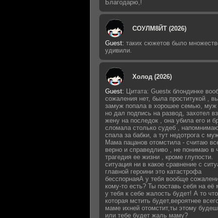
Благодарю,!
СОУЛМ8ЙТ (2026)
Guest
:
таких сюжетов было множеств
удивили.
Холод (2026)
Guest
:
Цитата: Guestк блондинке воо
сожаления нет, была проститукой , 
замуж попала в хорошее семью, муж 
но дал подпись на развод, захотел в
жену на последок , она убила его и б
сломала столько судеб , напомнимаю
спала за бабки, а тут недотрога с му
Мама пацанов отомстила - считаю вс
верно и справедливо , не понимаю в 
трагедия ее жизни , кроме глупости.
ситуация ни в какое сравнение с сит
главной героини это катастрофа
бесспорнаяА у тебя вообще сожалени
кому-то есть? Ты поставь себя на её 
у тебя к себе жалость будет! А то что
которая мстить будет,вероятнее всег
маме ихней отомстит,ты этому будеш
или тебе будет жаль маму?