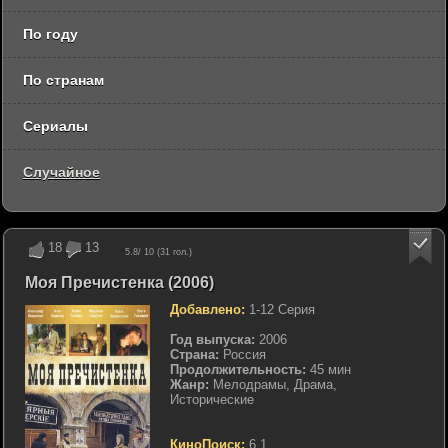
По году
По странам
Сериалы
Случайное
18
13
5.8
/ 10 (
31
гол.)
Моя Пречистенка (2006)
Добавлено:
1-12 Серия
Год выпуска:
2006
Страна:
Россия
Продолжительность:
45 мин
Жанр:
Мелодрамы, Драма,
Исторические
КиноПоиск:
6.1