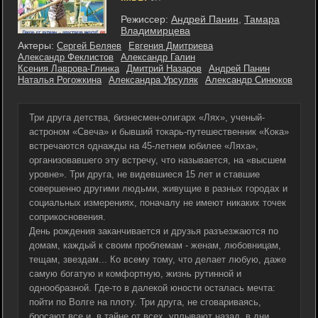
Режиссер:
Андрей Панин
,
Тамара
Владимирцева
Актеры:
Сергей Беляев
Евгения Дмитриева
Александр Феклистов
Александр Галин
Ксения Лаврова-Глинка
Дмитрий Назаров
Андрей Панин
Наталья Рогожкина
Александра Урсуляк
Александр Синюков
Три друга детства, бизнесмен-олигарх «Лях», ученый-
астроном «Свеча» и бывший токарь-путешественник «Кока»
встречаются однажды на 45-летнем юбилее «Ляха»,
организовавшего эту встречу, что называется, на «высшем
уровне». Три друга, не видевшиеся 15 лет и ставшие
совершенно другими людьми, живущие в разных городах и
социальных измерениях, поначалу не имеют никаких точек
соприкосновения.
День рождения заканчивается и друзья разъезжаются по
домам, каждый к своим проблемам - женам, любовницам,
тещам, звездам... Ко всему тому, что делает любую, даже
самую богатую и комфортную, жизнь рутинной и
однообразной. Где-то в далекой юности осталась мечта:
пойти по Волге на плоту. Три друга, не сговариваясь,
бросают все и, в тайне от всех, уплывают назад, в дни