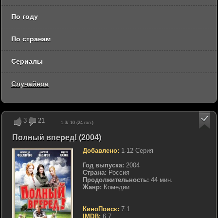
По году
По странам
Сериалы
Случайное
3
21
1.3
/ 10 (
24
гол.)
Полный вперед! (2004)
Добавлено:
1-12 Серия
Год выпуска:
2004
Страна:
Россия
Продолжительность:
44 мин.
Жанр:
Комедии
КиноПоиск:
7.1
IMDB:
6.7