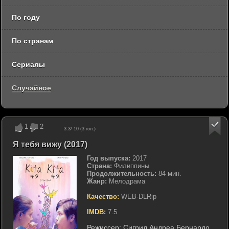
По году
По странам
Сериалы
Случайное
1
2
3.3
/ 10 (
3
гол.)
Я тебя вижу (2017)
Год выпуска:
2017
Страна:
Филиппины
Продолжительность:
84 мин.
Жанр:
Мелодрама
Качество:
WEB-DLRip
IMDB:
7.5
Режиссер:
Сигрид Андреа Бернардо