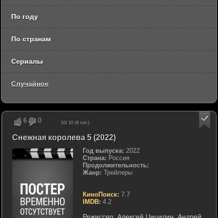
По году
По странам
Сериалы
Случайное
6
0
10
/ 10 (
6
гол.)
Снежная королева 5 (2022)
Год выпуска:
2022
Страна:
Россия
Продолжительность:
Жанр:
Трейлеры
КиноПоиск:
7.7
IMDB:
4.2
Режиссер:
Алексей Цицилин
,
Андрей