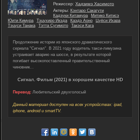
Режиссер:
Хадзимэ Хасимото
Актеры:
Кэнтаро Сакагути
Кадзуки Китамура
Митико Китисэ
Юити Кимура
Тэцухиро Икэда
Каэдэ Аоно
Цуёси Ихара
Тэцуси Танака
Тэтта Сугимото
Такэси Кага
Продолжение истории из японского драматического
сериала "Сигнал". В 2021 году водитель такси-лимузина
устраивает аварию на шоссе, в результате которой
погибает высокопоставленный правительственный
чиновник...
Сигнал. Фильм (2021) в хорошем качестве HD
Перевод:
Любительский двухголосый
Данный материал доступен на всех устройствах: ipad,
iphone, android и smartTV.