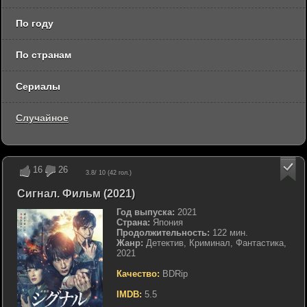
По году
По странам
Сериалы
Случайное
16
26
3.8
/ 10 (
42
гол.)
Сигнал. Фильм (2021)
Год выпуска:
2021
Страна:
Япония
Продолжительность:
122 мин.
Жанр:
Детектив, Криминал, Фантастика,
2021
Качество:
BDRip
IMDB:
5.5