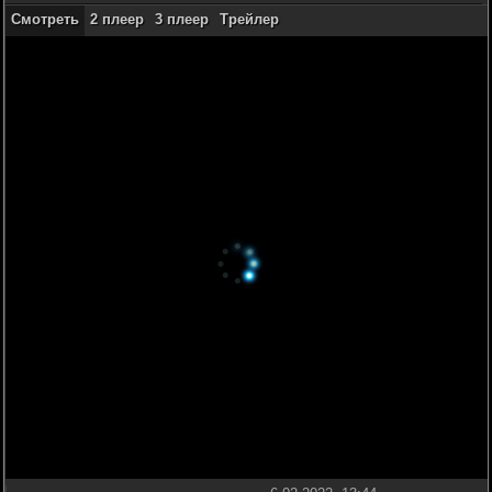
Смотреть
2 плеер
3 плеер
Трейлер