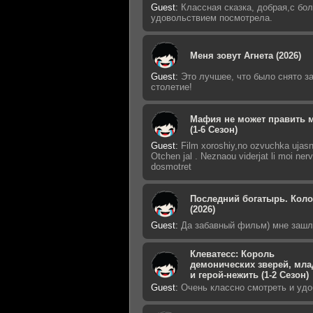
Guest
:
Классная сказка, добрая,с бо
удовольствием посмотрела.
Меня зовут Агнета (2026)
Guest
:
Это лучшее, что было снято з
столетие!
Мафия не может править 
(1-6 Сезон)
Guest
:
Film xoroshiy,no ozvuchka ujasn
Otchen jal . Neznaou viderjat li moi nerv
dosmotret
Последний богатырь. Кол
(2026)
Guest
:
Да забавный фильм) мне зашл
Клеватесс: Король
демонических зверей, мла
и герой-нежить (1-2 Сезон)
Guest
:
Очень классно смотреть и удо