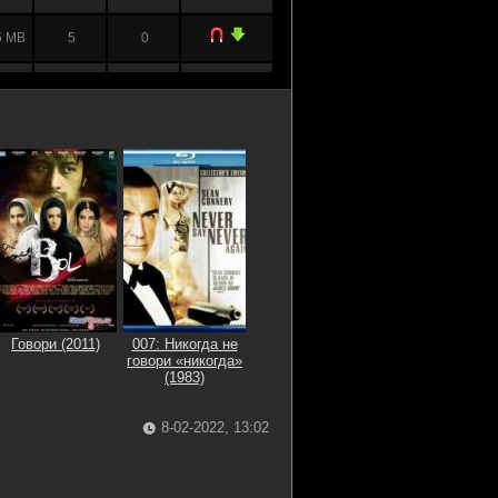
5 MB
5
0
5 MB
6
0
5 MB
1
0
 GB
5
2
 GB
1
1
 GB
2
0
Говори (2011)
007: Никогда не
говори «никогда»
9 MB
9
0
(1983)
 MB
1
0
8-02-2022, 13:02
 GB
1
0