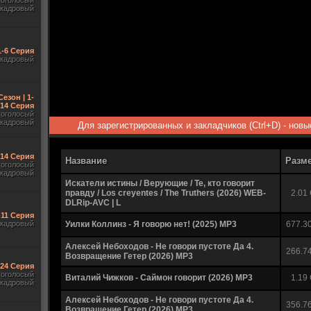
гоголосый
акадровый
1-6 Серия
акадровый
Сезон | 1-
14 Серия
гоголосый
акадровый
Для зарегистрированных и закладчиков (Ctrl+D) - нов
-14 Серия
Название
Разм
гоголосый
акадровый
Искатели истины / Верующие / Те, кто говорит
правду / Los creyentes / The Truthers (2026) WEB-
2.01
DLRip-AVC | L
-11 Серия
акадровый
Уилки Коллинз - Я говорю нет! (2025) MP3
677.3
Алексей Небоходов - Не говори пустоте Да 4.
266.7
Возвращение Гетер (2026) MP3
-24 Серия
гоголосый
Виталий Чижков - Саймон говорит (2026) МР3
1.19
акадровый
Алексей Небоходов - Не говори пустоте Да 4.
356.7
Возвращение Гетер (2026) MP3