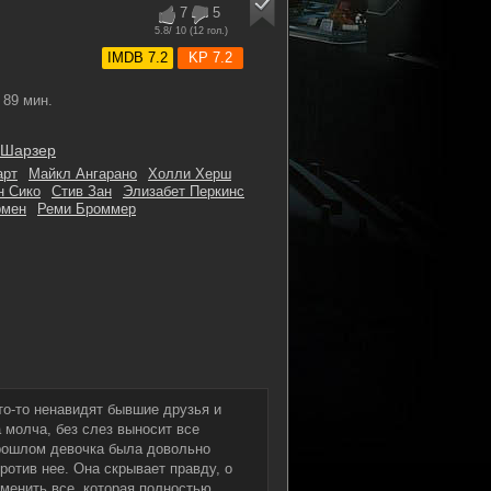
7
5
5.8
/ 10 (
12
гол.)
IMDB 7.2
KP 7.2
89 мин.
 Шарзер
арт
Майкл Ангарано
Холли Херш
н Сико
Стив Зан
Элизабет Перкинс
рмен
Реми Броммер
то-то ненавидят бывшие друзья и
 молча, без слез выносит все
прошлом девочка была довольно
ротив нее. Она скрывает правду, о
зменить все, которая полностью