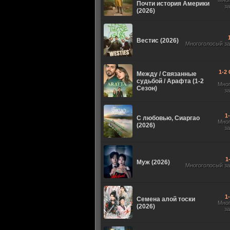
Мно
Почти история Америки
з
(2026)
Вестис (2026)
Многоголосый з
1-2 
Между / Связанные
судьбой / Арафта (1-2
Мно
Сезон)
з
1
С любовью, Сиаргао
Мно
(2026)
з
1
Муж (2026)
Многоголосый з
1
Семена алой тоски
Мно
(2026)
з