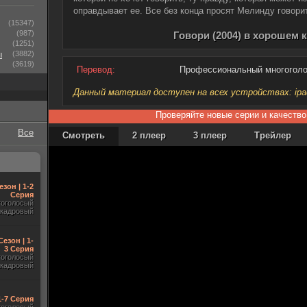
оправдывает ее. Все без конца просят Мелинду говори
(15347)
(987)
Говори (2004) в хорошем 
(1251)
ы
(3882)
(3619)
Перевод:
Профессиональный многогол
Данный материал доступен на всех устройствах: ipad, 
Проверяйте новые серии и качество
Все
Смотреть
2 плеер
3 плеер
Трейлер
езон | 1-2
Серия
гоголосый
акадровый
Сезон | 1-
3 Серия
гоголосый
акадровый
1-7 Серия