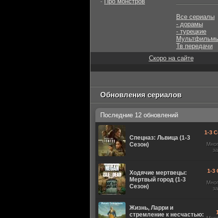
-
Про монстров
Все сериалы
- дорамы
- турецкие
Мультфильм
Тв передачи
Скоро на сайте
Обновления сериалов
Последние 12 обновлений
1-3 С
Спецназ: Львица (1-3
Сезон)
Мно
з
1-3 
Ходячие мертвецы:
Мертвый город (1-3
Мно
Сезон)
з
Жизнь, Ларри и
стремление к несчастью: