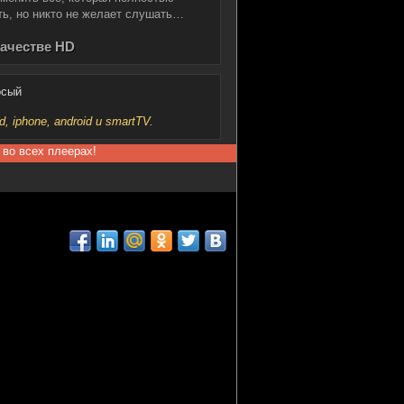
ть, но никто не желает слушать…
качестве HD
осый
iphone, android и smartTV.
 во всех плеерах!