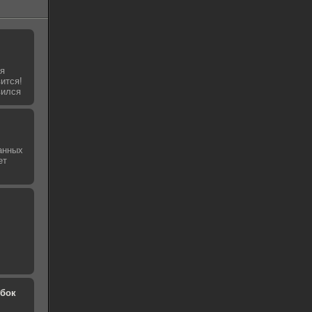
ля
ится!
вился
анных
ет
обок