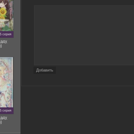
Не говори ни слова / Don't Say a Word (2001)
37.54
BDRemux 1080p от ivandubskoj | D, P, A
Не говори ни слова / Don't Say a Word (2001) BDRip
7.52
1080p от FREEISLAND
Анна Радкевич - Английский за 120 дней. Учимся
читать, говорить и понимать с нуля (2025) PDF,
19.92
5 серия
EPUB
саду
Не говори ни слова / Don't Say a Word (2001) BDRip
)
19.59
1080p от ExKinoRay | D, P, P2, A
Всегда говори «ДА» / Yes Man (2008) BDRemux
20.39
1080p | D, A
Добавить
Всегда говори «ДА» / Yes Man (2008) WEB-DLRip-
746.6
AVC от DoMiNo | D | Open Matte
5 серия
саду
)