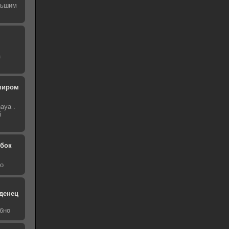
льшим
а
миром
aya .
i
обок
о
денец
бно