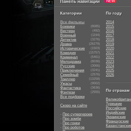
Панель навигации
Категории
По году
Все фильмы
2014
Боевики
(8085)
2015
Вестерн
(492)
2016
Военный
(1194)
2017
Детектив
(3276)
2018
Драма
(26279)
2019
Исторические
(1503)
2020
Комедия
(15757)
2021
Криминал
(5461)
2022
Мелодрама
(8036)
2023
Русские
(3066)
2024
Приключения
(3241)
2025
Семейный
(2576)
2026
Триллер
(13258)
Ужасы
(9002)
Фантастика
(3636)
По странам
Фэнтези
(2555)
Все подборки
Великобритан
Турецкие
Скоро на сайте
Российские
Индийские
-
Про супергероев
Украинские
-
Про зомби
Французские
-
Про гонки
Казахстански
-
Про роботов