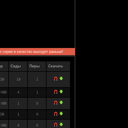
ые серии и качество выходят раньше!
ер
Сиды
Пиры
Скачать
 GB
19
1
0 MB
4
1
4 MB
1
0
 GB
1
0
6 MB
4
0