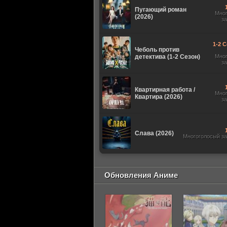
Пугающий роман
Мно
(2026)
з
1-2 С
Чеболь против
детектива (1-2 Сезон)
Мно
з
Квартирная работа /
Мно
Квартира (2026)
з
Слава (2026)
Многоголосый з
Обновления Аниме