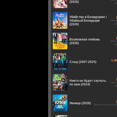
Мно
(2026)
з
Убийства в Бенидорме /
Убойный Бенидорм
Мно
з
(2026)
Возможная любовь
Мно
(2026)
з
1-3
След (2007-2025)
Никто не будет скучать
Мно
по нам (2024)
з
Умница (2026)
Многоголосый з