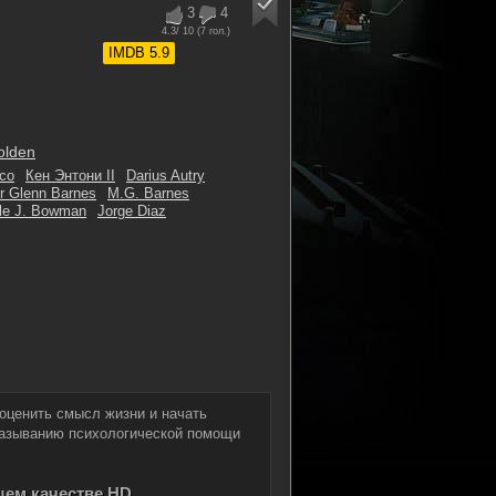
3
4
4.3
/ 10 (
7
гол.)
IMDB 5.9
olden
со
Кен Энтони II
Darius Autry
r Glenn Barnes
M.G. Barnes
lle J. Bowman
Jorge Diaz
оценить смысл жизни и начать
оказыванию психологической помощи
шем качестве HD