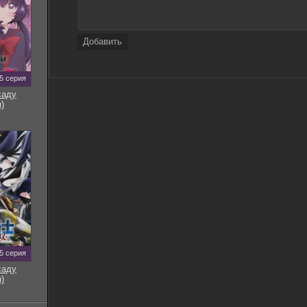
Добавить
5 серия
саду
)
5 серия
саду
)