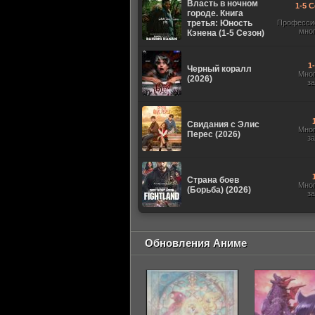
Власть в ночном
1-5 С
городе. Книга
третья: Юность
Професси
мно
Кэнена (1-5 Сезон)
1
Черный коралл
Мно
(2026)
з
Свидания с Элис
Мно
Перес (2026)
з
Страна боев
Мно
(Борьба) (2026)
з
Обновления Аниме