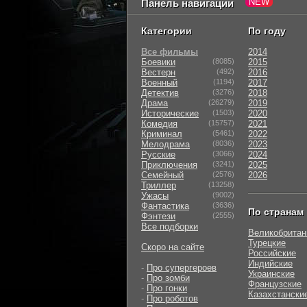
Панель навигации
Категории
По году
Все фильмы
2014
Боевики
(8085)
2015
Вестерн
(492)
2016
Военный
(1194)
2017
Детектив
(3276)
2018
Драма
(26279)
2019
Исторические
(1503)
2020
Комедия
(15757)
2021
Криминал
(5461)
2022
Мелодрама
(8036)
2023
Русские
(3066)
2024
Приключения
(3241)
2025
Семейный
(2576)
2026
Триллер
(13258)
Ужасы
(9002)
Фантастика
(3636)
По странам
Фэнтези
(2555)
Все подборки
Великобритан
Турецкие
Скоро на сайте
Российские
Индийские
-
Про супергероев
Украинские
-
Про зомби
Французские
-
Про гонки
Казахстански
-
Про роботов