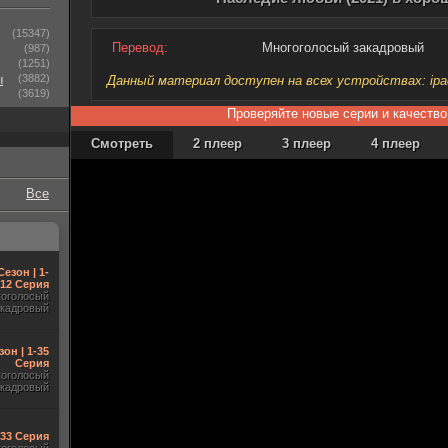
(15347)
Перевод:
Многоголосый закадровый
(987)
(1251)
ы
(3882)
Данный материал доступен на всех устройствах: ipad, 
(3619)
Проверяйте новые серии и качество
Смотреть
2 плеер
3 плеер
4 плеер
Все
Сезон | 1-
12 Серия
гоголосый
акадровый
зон | 1-35
Серия
гоголосый
акадровый
-33 Серия