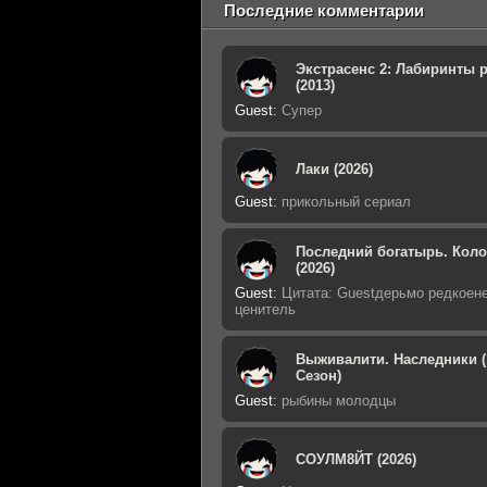
Последние комментарии
Экстрасенс 2: Лабиринты 
(2013)
Guest
:
Супер
Лаки (2026)
Guest
:
прикольный сериал
Последний богатырь. Кол
(2026)
Guest
:
Цитата: Guestдерьмо редкоен
ценитель
Выживалити. Наследники (
Сезон)
Guest
:
рыбины молодцы
СОУЛМ8ЙТ (2026)