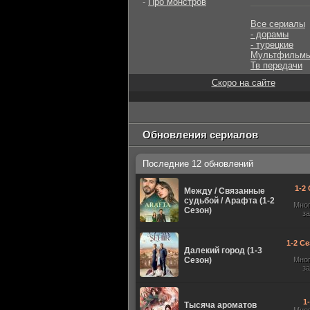
-
Про монстров
Все сериалы
- дорамы
- турецкие
Мультфильм
Тв передачи
Скоро на сайте
Обновления сериалов
Последние 12 обновлений
1-2 
Между / Связанные
судьбой / Арафта (1-2
Мно
Сезон)
з
1-2 Се
Далекий город (1-3
Сезон)
Мно
з
1
Тысяча ароматов