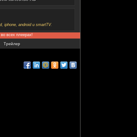
iphone, android и smartTV.
 во всех плеерах!
Трейлер