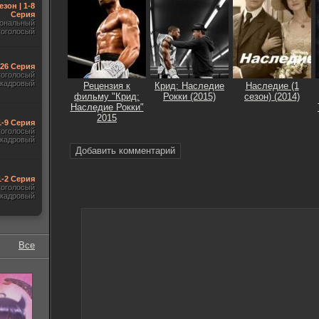
езон | 1-8
Серия
ональный
гоголосый
-26 Серия
гоголосый
акадровый
Рецензия к
Крид: Наследие
Наследие (1
фильму "Крид:
Рокки (2015)
сезон) (2014)
Наследие Рокки"
2015
1-9 Серия
гоголосый
акадровый
Добавить комментарий
1-2 Серия
гоголосый
акадровый
Все