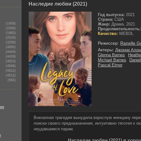
Наследие любви (2021)
Год выпуска:
2021
Страна:
США
(1459)
Жанр:
Драма, 2021
(1540)
Продолжительность:
(1883)
Качество:
WEBDL
(2529)
(3258)
Режиссер:
Ranelle G
(4695)
Актеры:
Джонни Алон
(4444)
Glenna Barnes
Heathe
(4439)
Michael Barnes
Danie
(4823)
Pascal Elmer
(4598)
(4912)
(4512)
(956)
ия
Внезапная трагедия вынудила взрослую женщину пере
поиски своего предназначения, интуитивно тяготея к 
неудавшимся парам.
е
Наследие любви (2021) в хоро