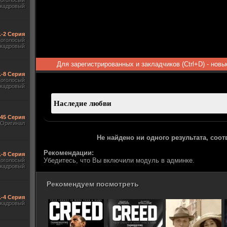
гоголосый
акадровый
1-2 Серия
гоголосый
акадровый
Для зарегистрированных и закладчиков (Ctrl+D) - нов
1-8 Серия
гоголосый
акадровый
545 Серия
Оригинал
Не найдено ни одного результата, соо
Рекомендации:
1-8 Серия
Убедитесь, что Вы включили модуль в админке.
гоголосый
акадровый
Рекомендуем посмотреть
1-4 Серия
акадровый