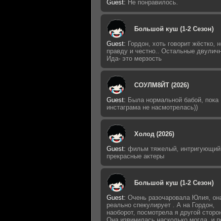
Guest
:
Не понравилось.
Большой куш (1-2 Сезон)
Guest
:
Гордон, хоть говорит жёстко, н
правду и честно.. Остальные двулич
Ида- это мерзость
СОУЛМ8ЙТ (2026)
Guest
:
Была нормальной бабой, пока
инстаграма не насмотрелась))
Холод (2026)
Guest
:
фильм тяжелый, интригующий
прекрасные актеры
Большой куш (1-2 Сезон)
Guest
:
Очень разочаровала Юлия, он
реально спекулирует . А на Гордон,
наоборот, посмотрела я другой сторо
Она извинилась насколько могла, и п