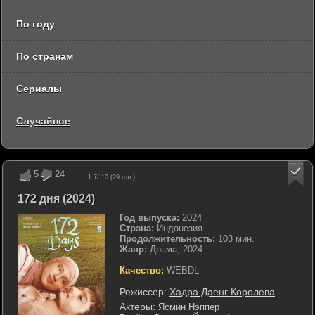
По году
По странам
Сериалы
Случайное
5
24
1.7
/ 10 (
29
гол.)
172 дня (2024)
Год выпуска:
2024
Страна:
Индонезия
Продолжительность:
103 мин.
Жанр:
Драма, 2024
Качество:
WEBDL
Режиссер:
Хадра Даенг Королева
Актеры:
Ясмин Нэппер