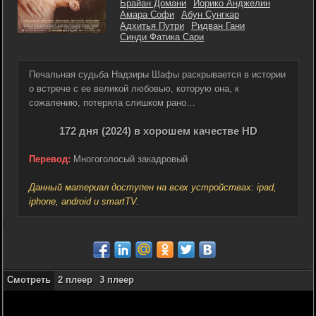
Брайан Домани
Йорико Анджелин
Амара Софи
Абун Сунгкар
Адхитья Путри
Ридван Гани
Синди Фатика Сари
Печальная судьба Надзиры Шафы раскрывается в истории
о встрече с ее великой любовью, которую она, к
сожалению, потеряла слишком рано…
172 дня (2024) в хорошем качестве HD
Перевод:
Многоголосый закадровый
Данный материал доступен на всех устройствах: ipad,
iphone, android и smartTV.
Смотреть
2 плеер
3 плеер