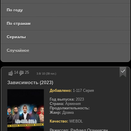
По году
По странам
Сериалы
Случайное
14
25
3.6
/ 10 (
39
гол.)
Зависимость (2023)
Добавлено:
1-117 Серия
Год выпуска:
2023
Страна:
Армения
Продолжительность:
Жанр:
Драма
Качество:
WEBDL
Режиссер:
Рафаел Оганнисян