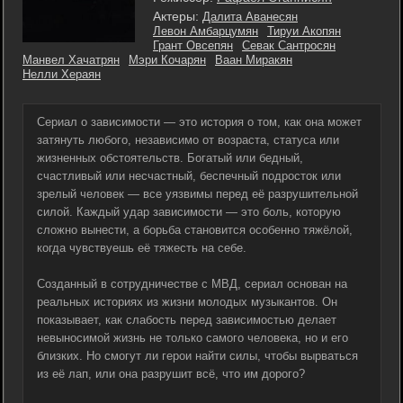
Актеры:
Далита Аванесян
Левон Амбарцумян
Тируи Акопян
Грант Овсепян
Севак Сантросян
Манвел Хачатрян
Мэри Кочарян
Ваан Миракян
Нелли Хераян
Сериал о зависимости — это история о том, как она может
затянуть любого, независимо от возраста, статуса или
жизненных обстоятельств. Богатый или бедный,
счастливый или несчастный, беспечный подросток или
зрелый человек — все уязвимы перед её разрушительной
силой. Каждый удар зависимости — это боль, которую
сложно вынести, а борьба становится особенно тяжёлой,
когда чувствуешь её тяжесть на себе.
Созданный в сотрудничестве с МВД, сериал основан на
реальных историях из жизни молодых музыкантов. Он
показывает, как слабость перед зависимостью делает
невыносимой жизнь не только самого человека, но и его
близких. Но смогут ли герои найти силы, чтобы вырваться
из её лап, или она разрушит всё, что им дорого?