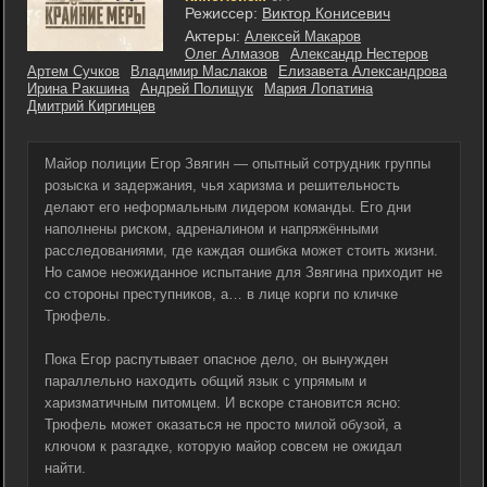
Режиссер:
Виктор Конисевич
Актеры:
Алексей Макаров
Олег Алмазов
Александр Нестеров
Артем Сучков
Владимир Маслаков
Елизавета Александрова
Ирина Ракшина
Андрей Полищук
Мария Лопатина
Дмитрий Киргинцев
Майор полиции Егор Звягин — опытный сотрудник группы
розыска и задержания, чья харизма и решительность
делают его неформальным лидером команды. Его дни
наполнены риском, адреналином и напряжёнными
расследованиями, где каждая ошибка может стоить жизни.
Но самое неожиданное испытание для Звягина приходит не
со стороны преступников, а… в лице корги по кличке
Трюфель.
Пока Егор распутывает опасное дело, он вынужден
параллельно находить общий язык с упрямым и
харизматичным питомцем. И вскоре становится ясно:
Трюфель может оказаться не просто милой обузой, а
ключом к разгадке, которую майор совсем не ожидал
найти.