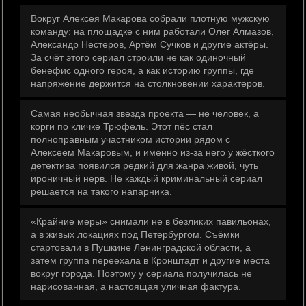
Вокруг Алексея Макарова собрали плотную мужскую
команду: на площадке с ним работали Олег Алмазов,
Александр Нестеров, Артём Сучков и другие актёры.
За счёт этого сериал строили не как одиночный
бенефис одного героя, а как историю группы, где
напряжение держится на столкновении характеров.
Самая необычная звезда проекта — не человек, а
корги по кличке Трюфель. Этот пёс стал
полноправным участником истории рядом с
Алексеем Макаровым, и именно из-за него у жёсткого
детектива появился редкий для жанра живой, чуть
ироничный нерв. Не каждый криминальный сериал
решается на такого напарника.
«Крайние меры» снимали не в безликих павильонах,
а в живых локациях под Петербургом. Съёмки
стартовали в Пушкине Ленинградской области, а
затем группа переехала в Кронштадт и другие места
вокруг города. Поэтому у сериала получилась не
нарисованная, а настоящая уличная фактура.