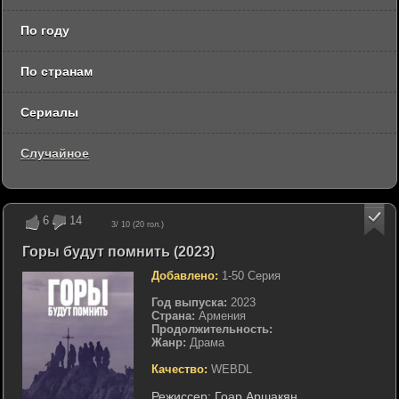
По году
По странам
Сериалы
Случайное
6
14
3
/ 10 (
20
гол.)
Горы будут помнить (2023)
Добавлено:
1-50 Серия
Год выпуска:
2023
Страна:
Армения
Продолжительность:
Жанр:
Драма
Качество:
WEBDL
Режиссер:
Гоар Аршакян