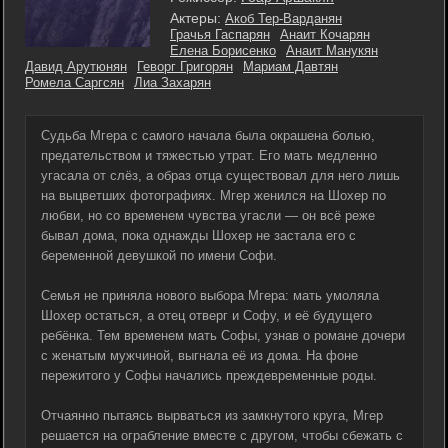
Актеры:
Акоб Тер-Варданян
Грачья Гаспарян
Анаит Кочарян
Елена Борисенко
Анаит Манукян
Давид Арутюнян
Геворг Григорян
Мариам Давтян
Ромела Саргсян
Лиа Захарян
Судьба Мгера с самого начала была окрашена болью,
предательством и тяжестью утрат. Его мать медленно
угасала от слёз, а образ отца существовал для него лишь
на выцветших фотографиях. Мгер женился на Шохер по
любви, но со временем чувства угасли — он всё реже
бывал дома, пока однажды Шохер не застала его с
беременной девушкой по имени Софи.
Семья не приняла нового выбора Мгера: мать умоляла
Шохер остаться, а отец отверг и Софу, и её будущего
ребёнка. Тем временем мать Софы, узнав о романе дочери
с женатым мужчиной, выгнала её из дома. На фоне
пережитого у Софы начались преждевременные роды.
Отчаянно пытаясь вырваться из замкнутого круга, Мгер
решается на ограбление вместе с другом, чтобы сбежать с