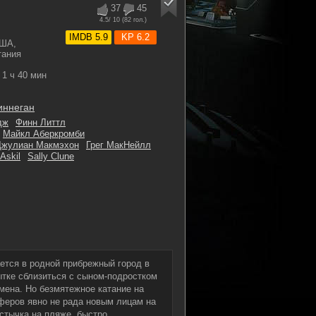
37
45
4.5
/ 10 (
82
гол.)
IMDB 5.9
KP 6.2
США,
тания
1 ч 40 мин
иннеган
дж
Финн Литтл
Майкл Аберкромби
Джулиан Макмэхон
Грег МакНейлл
Askil
Sally Clune
ется в родной прибрежный город в
пытке сблизиться с сыном-подростком
мена. Но безмятежное катание на
феров явно не рада новым лицам на
 стычка на пляже, быстро