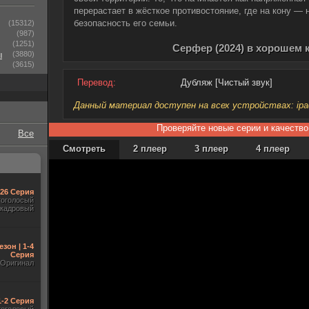
перерастает в жёсткое противостояние, где на кону — 
безопасность его семьи.
(15312)
(987)
(1251)
Серфер (2024) в хорошем 
ы
(3880)
(3615)
Перевод:
Дубляж [Чистый звук]
Данный материал доступен на всех устройствах: ipad, 
Проверяйте новые серии и качество
Все
Смотреть
2 плеер
3 плеер
4 плеер
-26 Серия
гоголосый
акадровый
езон | 1-4
Серия
Оригинал
1-2 Серия