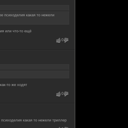
рее психоделия какая то нежели
ия или что-то ещё
0
как-то же ходят
0
е психоделия какая то нежели триллер