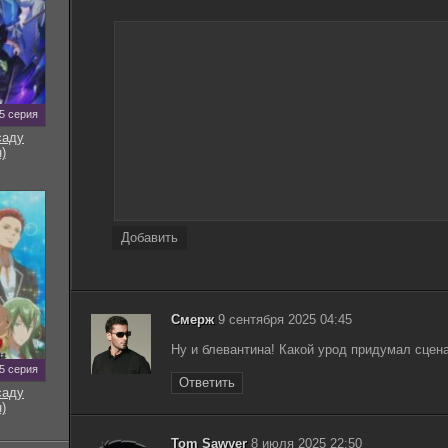
Сёрфер / The Surfer (2024) WEB-DL-HEVC 2160p от
11.06
p3rr3nt | 4K | SDR | L | заКАДРЫ
Серфер души / Soul Surfer (2011) WEB-DL 1080p | P,
4.93
P2, L1 | Open Matte
Комиксы - Стэн Ли, Жан Жиро (Мёбиус) -
Серебряный Сёрфер: Притча. Silver Surfer:
86.68
5 серия
Parable (2018) CBR
саду
)
Фантастическая четвёрка: Вторжение
Серебряного серфера / 4: Rise of the Silver Surfer
7.38
(2007) BDRip-HEVC 1080p от RIPS CLUB | D
Фантастическая четверка: Вторжение
Серебряного серфера / 4: Rise of the Silver Surfer
7.95
Добавить
(2007) BDRip 1080p | D
Серебряный Сёрфер / The Silver Surfer [S01] (1998)
4.26
DVDRip-AVC | D
Смерж
9 сентября 2025 04:45
Ну и блевантина! Какой урод придумал сцена
5 серия
Ответить
саду
)
Tom Sawyer
8 июля 2025 22:50