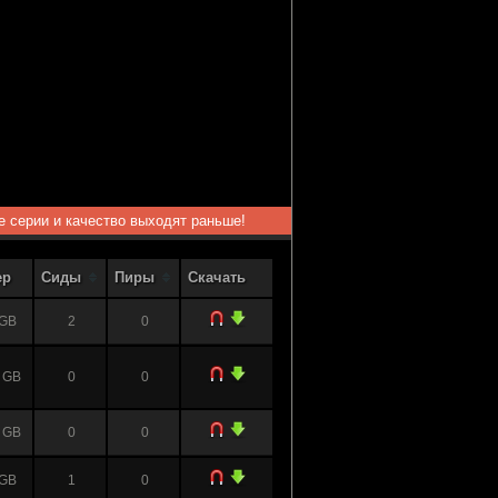
ые серии и качество выходят раньше!
ер
Сиды
Пиры
Скачать
 GB
2
0
 GB
0
0
 GB
0
0
 GB
1
0