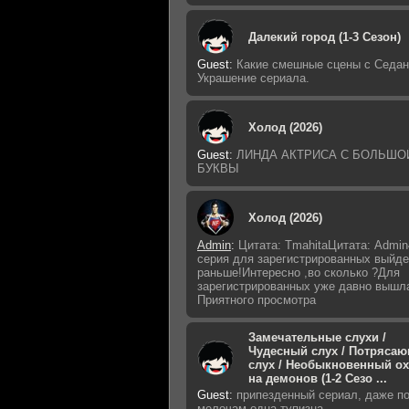
Далекий город (1-3 Сезон)
Guest
:
Какие смешные сцены с Седан
Украшение сериала.
Холод (2026)
Guest
:
ЛИНДА АКТРИСА С БОЛЬШО
БУКВЫ
Холод (2026)
Admin
:
Цитата: TmahitaЦитата: Admin
серия для зарегистрированных выйде
раньше!Интересно ,во сколько ?Для
зарегистрированных уже давно вышл
Приятного просмотра
Замечательные слухи /
Чудесный слух / Потряса
слух / Необыкновенный о
на демонов (1-2 Сезо ...
Guest
:
припезденный сериал, даже п
мелочам одна тупизна