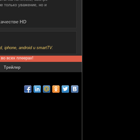
не только уважение, но и
качестве HD
iphone, android и smartTV.
 во всех плеерах!
Трейлер