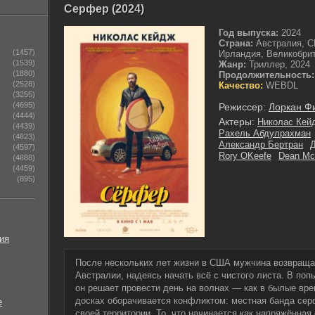
Серфер (2024)
Год выпуска:
2024
Страна:
Австралия, 
(1457)
Ирландия, Великобри
(1539)
Жанр:
Триллер, 2024
(1880)
Продолжительность:
(2528)
Качество:
WEBDL
(3255)
(4695)
Режиссер:
Лоркан Ф
(4444)
Актеры:
Николас Кей
(4439)
Рахель Абдулрахман
(4823)
Александр Бертран
(4597)
Rory OKeefe
Dean Mc
(4888)
(4459)
(895)
ия
После нескольких лет жизни в США мужчина возвраща
Австралии, надеясь начать всё с чистого листа. В по
он решает провести день на волнах — как в былые вре
досках оборачивается конфликтом: местная банда сер
е
своей территории. То, что начинается как напряжённая