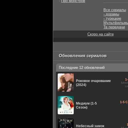
-
Про монстров
Все сериалы
- дорамы
- турецкие
Мультфильм
Тв передачи
Скоро на сайте
Обновления сериалов
Последние 12 обновлений
1
Роковое очарование
Мно
(2024)
з
1-5 С
Медиум (1-5
Сезон)
Небесный замок