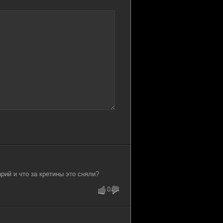
 GB
2
0
 GB
0
0
 MB
1
0
 GB
4
0
 GB
1
0
 GB
0
1
рий и что за кретины это сняли?
0