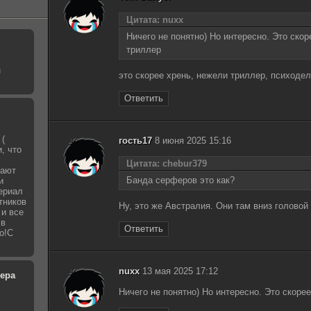
Цитата: nuxx
Ничего не понятно) Но интересно. Это ско
триллер
н
это скорее хрень, нежели триллер, психодел
Ответить
 (
гость17
8 июня 2025 15:16
, что
Цитата: chebur379
рают
Банда серферов это как?
и
ериал
тников
Ну, это же Австралия. Они там вниз головой 
 и все
 в
Ответить
о!С
nuxx
13 мая 2025 17:12
кера
Ничего не понятно) Но интересно. Это скоре