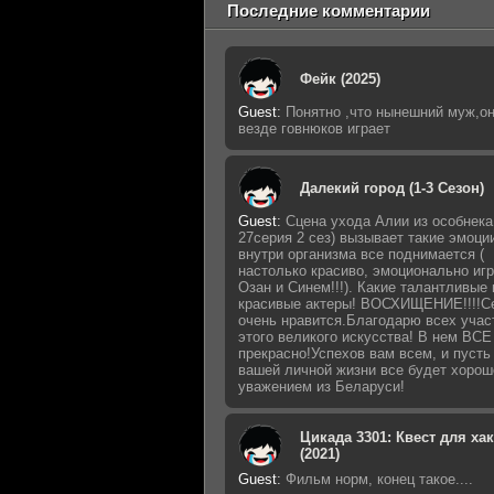
Последние комментарии
Фейк (2025)
Guest
:
Понятно ,что нынешний муж,о
везде говнюков играет
Далекий город (1-3 Сезон)
Guest
:
Сцена ухода Алии из особнека
27серия 2 сез) вызывает такие эмоции
внутри организма все поднимается (
настолько красиво, эмоционально иг
Озан и Синем!!!). Какие талантливые 
красивые актеры! ВОСХИЩЕНИЕ!!!!С
очень нравится.Благодарю всех учас
этого великого искусства! В нем ВСЕ
прекрасно!Успехов вам всем, и пусть
вашей личной жизни все будет хорош
уважением из Беларуси!
Цикада 3301: Квест для ха
(2021)
Guest
:
Фильм норм, конец такое....