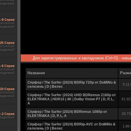
гоголосый
акадровый
1-8 Серия
гоголосый
акадровый
-25 Серия
гоголосый
акадровый
Для зарегистрированных и закладчиков (Ctrl+D) - нов
1-6 Серия
гоголосый
Название
Разм
акадровый
Сёрфер / The Surfer (2024) BDRip 720p от DoMiNo &
5.11
селезень | D | Велес
-10 Серия
гоголосый
Сёрфер / The Surfer (2024) UHD BDRemux 2160p от
акадровый
ELEKTRI4KA | HDR10 | 4K | Dolby Vision P7 | D, P, L,
61.92
A
Сёрфер / The Surfer (2024) BDRemux 1080p от
26.73
1-2 Серия
ELEKTRI4KA | D, P, L, A
акадровый
Сёрфер / The Surfer (2024) BDRip-AVC от DoMiNo &
1.86
селезень | D | Велес