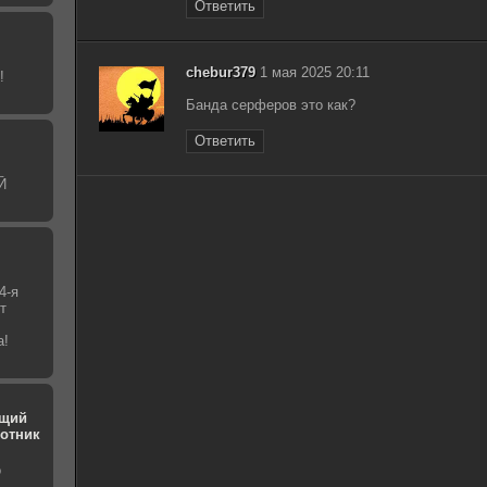
Ответить
chebur379
1 мая 2025 20:11
!
Банда серферов это как?
Ответить
Й
4-я
т
а!
ющий
хотник
о