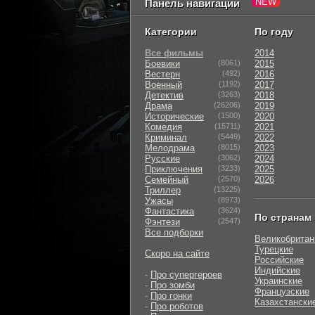
Панель навигации
Категории
По году
Все фильмы
2014
Боевики
(8061)
2015
Вестерн
(492)
2016
Военный
(1192)
2017
Детектив
(3263)
2018
Драма
(26206)
2019
Исторические
(1500)
2020
Комедия
(15711)
2021
Криминал
(5449)
2022
Мелодрама
(8015)
2023
Русские
(3062)
2024
Приключения
(3233)
2025
Семейный
(2570)
2026
Триллер
(13225)
Ужасы
(8973)
Фантастика
(3624)
По странам
Фэнтези
(2547)
Все подборки
Великобритан
Турецкие
Скоро на сайте
Российские
Индийские
-
Про супергероев
Украинские
-
Про зомби
Французские
-
Про гонки
Казахстански
-
Про роботов