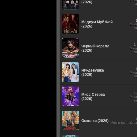
Мно
(2026)
з
Медиум Муй Фей
Мно
(2026)
з
1
Черный коралл
Мно
(2026)
з
ИИ-девушка
Мно
(2026)
з
1
Мисс Стерва
Мно
(2026)
з
Осколки (2026)
Многоголосый з